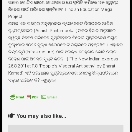
ତାହାର ଗୋଟିଏ କାରଣ ହୋଇପାରେ ଯେ ଦୁର୍ନୀତି କମିଲେ ଏକ ସ୍ୱଚ୍ଛ
ନିବେଶ ପାଇଁ ପରିବେଶ ସୃଷ୍ଟିହେବ । Indian Education Mega
Project
ନାମକ ଏକ ଘରୋଇ ଅନୁଷ୍ଠାନର ପ୍ରୋଜେକ୍ଟ ଡିଜାଇନର ଆଶିଷ
ପୁନ୍ତାମ୍ବେକର (Ashish Puntambekar)ଙ୍କର ହିସାବ ଅନୁସାରେ
ସ୍ୱଚ୍ଛ ନିବେଶ ପରିବେଶ ସୃଷ୍ଟିହେଲେ ବିଦେଶୀ ପୁଞ୍ଜିନିବେଶ ୩ଗୁଣ
ବୃଦ୍ଧିପାଇ ୨୦୧୬ ସୁଦ୍ଧା ୭୫୦୦କୋଟି ଡଲାରରେ ପହଞ୍ଚôବ । ଏହାଛଡ଼ା
ଭିତ୍ତଭୂମି(Infrastructure) ପାଇଁ ୧ଲକ୍ଷ ୭୦ହଜାର କୋଟି ଡଲାର
ନିବେଶ ପାଇଁ ଅବସର ସୃଷ୍ଟି କରିବ ।( The New Indian express
26.8.2011 at P.8 ‘People’s Visceral Antipathy’ by Bharat
Karnad) ଏହି ପରିମାଣର ପୁଞ୍ଜିପ୍ରବେଶର ମୋହକୁ ଶିଳ୍ପପତିମାନେ
ଏଡ଼ାଇ ପାରିବେ କି? -ଶୁଦ୍ରକ
You may also like...