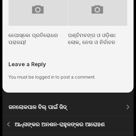
ପୋେସ୍କୋ ପ୍ରତିରୋଧର
ପଶ୍ଚିମବଙ୍ଗ ଓ ଓଡ଼ିଶା:
ପରାଜୟ!
ଲୋକ, ନେତା ଓ ନିର୍ବାଚନ
Leave a Reply
You must be
logged in
to post a comment.
ଜନଲୋକପାଳ ବିଲ୍ ପାଇଁ ଜିଦ୍
ଆନ୍ନାଙ୍କର ଅନଶନ-ରାହୁଳଙ୍କର ଆରୋହଣ