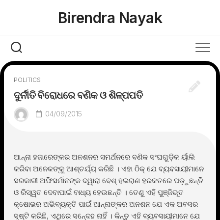
Skip
Birendra Nayak
to
content
POLITICS
ଦୁର୍ନୀତି ବିରୋଧରେ ବଣିକ ଓ ଶିଳ୍ପପତି
04/09/2015
ଆନ୍ନା ହଜାରେଙ୍କର ଅନଶନର ସମର୍ଥନରେ ବଣିକ ସଂଘଗୁଡ଼ିକ ର୍ୟାଲି
କରିବା ଅନେକଙ୍କୁ ଆଶ୍ଚର୍ଯ୍ୟ କରିଛି । ଏହା ଠିକ୍ ଯେ ବ୍ୟବସାୟୀମାନେ
ସରକାରୀ ଅଫିସର୍ମାନଙ୍କ ଦ୍ୱାରା ବେଶ୍ ହଇରାଣ ହରକତରେ ପଡ଼ୁଛନ୍ତି
ଓ ରିସ୍ୱତ ଦେବାପାଇଁ ବାଧ୍ୟ ହେଉଛନ୍ତି । ତେଣୁ ଏହି ପୁଞ୍ଜିଭୂତ
କ୍ଷୋଭର ଅଭିବ୍ୟକ୍ତି ପାଇଁ ଆନ୍ନାଙ୍କର ଅନଶନ ଯେ ଏକ ଅବସର
ସୃଷ୍ଟି କରିଛି, ଏଥିରେ ସନେ୍ଦହ ନାହିଁ । କିନ୍ତୁ ଏହି ବ୍ୟବସାୟୀମାନେ ଯେ