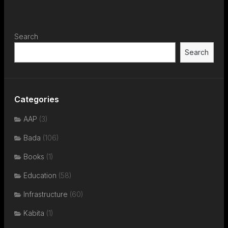
Search
Search
Categories
AAP
(3)
Bada
(106)
Books
(1)
Education
(58)
Infrastructure
(60)
Kabita
(1)