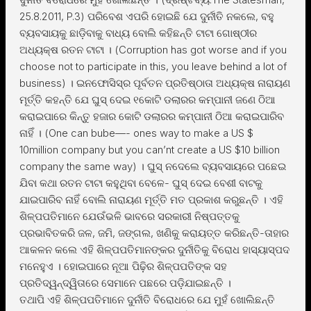
25.8.2011, P.3) ପରିବେଶ ଏପରି ହୋଇଛି ଯେ ଦୁର୍ନୀତି ନକଲେ, ବହୁ
ବ୍ୟବସାୟକୁ ଛାଡ଼ିବାକୁ ବାଧ୍ୟ ବୋଲି କହିଛନ୍ତି ଟାଟା ଗୋଷ୍ଠୀର
ଅଧ୍ୟକ୍ଷ ରତନ ଟାଟା । (Corruption has got worse and if you
choose not to participate in this, you leave behind a lot of
business) । ଇନଫୋସିସ୍ର ପୂର୍ବତନ ପ୍ରତିଷ୍ଠାତା ଅଧ୍ୟକ୍ଷ ନାରାୟଣ
ମୂର୍ତ୍ତି କହନ୍ତି ଯେ ଘୁସ୍ ଦେଇ ୧କୋଟି ଡଲାରର କମ୍ପାନୀ ଜଣେ ଠିଆ
କରାଇପାରେ କିନ୍ତୁ ହଜାର କୋଟି ଡଲାରର କମ୍ପାନୀ ଠିଆ କରାଇପାରିବ
ନାହିଁ । (One can bube—- ones way to make a US $
10million company but you can’nt create a US $10 billion
company the same way) । ଘୁସ୍ ନଦେଲେ ବ୍ୟବସାୟରେ ପଛେଇ
ଯିବା କଥା ରତନ ଟାଟା କହୁଥିବା ବେଳେ- ଘୁସ୍ ଦେଇ ବେଶୀ ବାଟକୁ
ଯାଇପାରିବ ନାହିଁ ବୋଲି ନାରାୟଣ ମୂର୍ତ୍ତି ମତ ପ୍ରକାଶ କରୁଛନ୍ତି । ଏହି
ଶିଳ୍ପପତିମାନେ ଯେଉଁଭଳି ଭାବରେ ସରକାରୀ ନିଷ୍ପତ୍ତକୁ
ପ୍ରଭାବିତକରି ଜଳ, ଜମି, ଜଙ୍ଗଲ, ଖଣିକୁ କରାୟତ୍ତ କରିଛନ୍ତି-ତାହାର
ଆକଳନ କଲେ ଏହି ଶିଳ୍ପପତିମାନଙ୍କର ଦୁର୍ନୀତିକୁ ବିରୋଧ ହାସ୍ୟାସ୍ପଦ
ମନେହୁଏ । ହୋଇପାରେ ନୂଆ ପିଢ଼ିର ଶିଳ୍ପପତିଙ୍କ ସହ
ପ୍ରତିଦ୍ୱନ୍ଦ୍ୱିତାରେ ସେମାନେ ପଛରେ ପଡ଼ିଯାଇଛନ୍ତି ।
ତଥାପି ଏହି ଶିଳ୍ପପତିମାନେ ଦୁର୍ନୀତି ବିରୋଧରେ ଯେ ମୁହଁ ଖୋଲିଛନ୍ତି