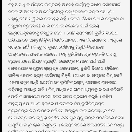
ବହୁ ଅସାଧୁ କାର୍ଯ୍ୟରେ ଲିପ୍ତରହି ଓ ସେହି କାର୍ଯ୍ୟକୁ କାଏମ ରଖିବାପାଇଁ
ସରକାରୀ ଅଫିସର ଓ କର୍ମଚାରୀଙ୍କୁ ରିସ୍ୱତଖୋର କରାଇ ଦିଅନ୍ତି-
ଏହାକୁ ତ’ ଅସ୍ୱୀକାର କରିହେବ ନାହିଁ । ନକଲି ଔଷଧ ତିଆରି କରୁଥିବା ବା
ରଖୁଥିବା ବ୍ୟବସାୟୀ ତା’ର ବେପାର ଚଳାଇବା ପାଇଁ ଡ୍ରଗ୍
ଇନ୍ସପେକ୍ଟରଙ୍କୁ ରିସ୍ୱତ ଦେବ । ସେହି ବ୍ୟବସାୟୀ ଦୁର୍ନୀତି ବିରୋଧ
ଅଭିଯାନରେ ଅଣ୍ଟାଭିଡ଼ିବା ନିଶ୍ଚିତଭାବରେ ଏକ ବିରୋଧାଭାସ , ଏଥିରେ
ସନେ୍ଦହ ନାହିଁ । କିନ୍ତୁ ଏ ଦୃଶ୍ୟ ଦେଖିବାକୁ ମିଳୁଛି-ବିଶେଷତଃ
ଆନ୍ନାଙ୍କର ଅନଶନ କାଳରେ । ବହୁ ଦୁର୍ନୀତିଗ୍ରସ୍ତ ବ୍ୟକ୍ତି ଅସାଧୁ
ବ୍ୟବସାୟରେ ଲିପ୍ତ ବ୍ୟକ୍ତି, ଲୋକଙ୍କ ନାମରେ ଅର୍ଥ ଆଣି
ତୋଷରପାତ କରୁଥିବା ସ୍ୱେଚ୍ଛାସେବୀମାନେ, ଦୁର୍ନୀତି ବିରୋଧ ର୍ୟାଲିରେ
ସାମିଲ ହେବାର ଦୃଶ୍ୟ ଦେଖିବାକୁ ମିଳୁଛି । ଆନ୍ନା ବା ତାଙ୍କର ଟିମ୍ କେହି
ଏକଥା କହୁନାହାନ୍ତି ଯେଉଁମାନେ ଦୁର୍ନୀତିଗ୍ରସ୍ତ, ସେମାନେ ରାମଲୀଳା
ପଡ଼ିଆକୁ ଆସନ୍ତୁ ନାହିଁ । ଟିମ୍ ଆନ୍ନା ସେ ଗଣମାଧ୍ୟମକୁ ବାରଣ କରିନାହିଁ
ଯେଉଁ ଗଣମାଧ୍ୟମ ପଇସା ଦେଇ ଖବର ପ୍ରକାଶ କରୁଛି । କହିବା
ବାହୁଲ୍ୟ ଯେ ଆନ୍ନା ହଜାରେ ଓ ତାଙ୍କର ଟିମ୍ ଦୁର୍ନୀତିଗ୍ରସ୍ତ
ବ୍ୟକ୍ତିଙ୍କ ଭିଡ଼ ଉପରେ କୌଣସି ଅଙ୍କୁଶ ଜାରି କରିନାହାନ୍ତି ବରଂ
ସେମାନଙ୍କ ଭିଡ଼ ଦ୍ୱାରା ସ୍ଫୀତ ଜନସମୁଦାୟକୁ ତାଙ୍କ ସମର୍ଥନରେ ଦେଖି
ଅପୂର୍ବ ଆନନ୍ଦ ଲାଭ କରୁଛନ୍ତି । ଇତ୍ୟବସରରେ ଶିଳ୍ପପତିମାନେ ମଧ୍ୟ
ଦୁର୍ନୀତି ବିରୋଧରେ ମୁହଁ ଖୋଲିଛନ୍ତି । (ଦ୍ରଷ୍ଟବ୍ୟ:The Statesman,