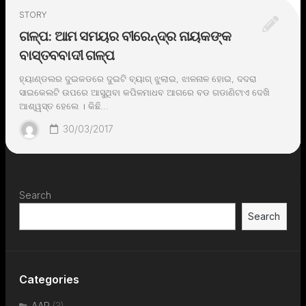
STORY
ଗଳ୍ପ: ଆମ ସମୟର ବୀରେନ୍ଦ୍ର ନାୟକଙ୍କ
ବାସ୍ତବବାଦୀ ଗଳ୍ପ
ହ୍ୟାଣ୍ଡଲର ଦୁଇକଡରେ ଦୁଇଟି ବ୍ୟାଗ୍ ଝୁଲାଇ, ଝାଳନାଳ ହୋଇ, ଦଦରା
ସାଇକେଲଟି ଉପରେ ଆସୁଥିବା କପିଳମାଧବ ଆଗରେ ବଡ ଗଡାଣିଟାଏ ଦେଖି
ଆଶ୍ୱସ୍ତ ହେଲେ । କିଛି...
30/03/2017
Search
Search
Categories
AAP
(3)