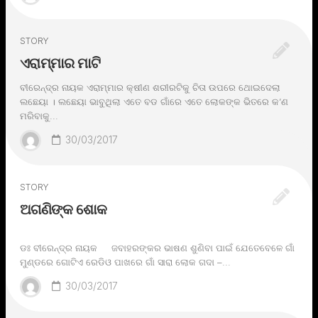
STORY
ଏରାମ୍ମାର ମାଟି
ବୀରେନ୍ଦ୍ର ନାୟକ ଏରାମ୍ମାର କ୍ଷୀଣ ଶରୀରଟିକୁ ଚିତା ଉପରେ ଥୋଇଦେଲା
ଲଛେୟା । ଲଛେୟା ଭାବୁଥିଲା ଏତେ ବଡ ଗାଁରେ ଏତେ ଲୋକଙ୍କ ଭିତରେ କ’ଣ
ମରିବାକୁ...
30/03/2017
STORY
ଅଗଣିଙ୍କ ଶୋକ
ଡଃ ବୀରେନ୍ଦ୍ର ନାୟକ ଜବାହରଙ୍କର ଭାଷଣ ଶୁଣିବା ପାଇଁ ଯେତେବେଳେ ଗାଁ
ମୁଣ୍ଡରେ ଗୋଟିଏ ରେଡିଓ ପାଖରେ ଗାଁ ସାରା ଲୋକ ଗଦା –...
30/03/2017