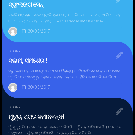
ସ୍ଫୁଲିଙ୍ଗ ସେନ୍
ଏଭଳି ଅନୁରୋଧ ନେଇ ସ୍ଫୁଲିଙ୍ଗ ସେନ୍ ଯେ ଦିନେ ମୋ ପାଖକୁ ଆସିବ – ଏହା
ମୋର କଳ୍ପନା ବାହାରେ ଥିଲା । ସେତେବେଳେ ମୋର ପ୍ରମୋସନ...
30/03/2017
STORY
ସଲାମ୍, ସମଶେର !
ସବୁ ଶେଷ ହୋଇଯାଉଥିବା ବେଳେ ନୈରାଶ୍ୟ ଓ ବିରକ୍ତିରେ ଜୀବନ ଓ ସଂସାର
ପ୍ରତି ମନ ବୀତସ୍ପୃହ ହୋଇଯାଉଥିବା ବେଳେ କାହିଁକି ଆଶାର କିରଣ ଦିଶେ ?...
30/03/2017
STORY
ମୃତ୍ୟୁ ପରର ଜମାନବନ୍ଦୀ
ମୁଁ ଶୁଣୁଥିଲି । ସେମାନେ ବା ଜାଣନ୍ତେ କିପରି ? ମୁଁ ପରା ମରିଯାଇଛି । ସେମାନେ
କହୁଥିଲେ – ମୁଁ ହଠାତ୍ ମରିଗଲି, ଅପ୍ରତ୍ୟାଶିତ ମରିଗଲି...