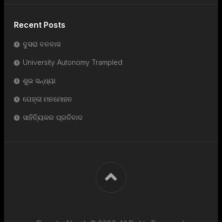
Recent Posts
ଦୁସରା ବନବାସ
University Autonomy Trampled
ଶୁଭ ସନ୍ଧ୍ୟା
ଗେହ୍ଲା ମନମୋହନ
ସାହିତ୍ୟିକର ପ୍ରତିବାଦ