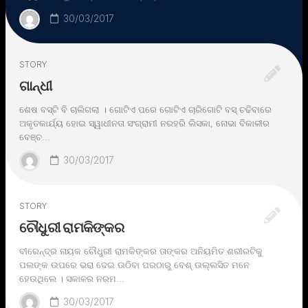
30/03/2017
STORY
ଗାନ୍ଧୀ
ଶେଷ ବସ୍ଟି ବି ଚାଲିଗଲା । ଗୋଟିଏ ପରେ ଗୋଟିଏ ଚାରିଗୋଟି ବସ୍ ଚଢିବାରେ
ଅକୃତକାର୍ଯ୍ୟ ହୋଇ ସ୍ୱାଧୀନତା ସଂଗ୍ରାମୀ ନରହରି ଲିସକା, ନୋଭା ବିକାଳୀର
ବେଞ୍ଚ...
30/03/2017
STORY
ଚୌଧୁରୀ ରାମକିଙ୍କର
ବୀରେନ୍ଦ୍ର ନାୟକ ଚୌଧୁରୀ ରାମକିଙ୍କର ତାଙ୍କର ଅନିୟମିତ ଶରୀରଟିକୁ
ପଲଙ୍କ ଉପରେ ଭରା ଦେଇ ଉଠିବା ପରଠାରୁ ବେଶ୍ ଉଲ୍ଲସିତ ମନେ
ହେଉଥିଲେ । ସକାଳର ନରମ...
30/03/2017