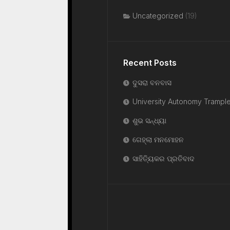
Uncategorized
(19)
Recent Posts
ଦୁସରା ବନବାସ
University Autonomy Trampl
ଶୁଭ ସନ୍ଧ୍ୟା
ଗେହ୍ଲା ମନମୋହନ
ସାହିତ୍ୟିକର ପ୍ରତିବାଦ