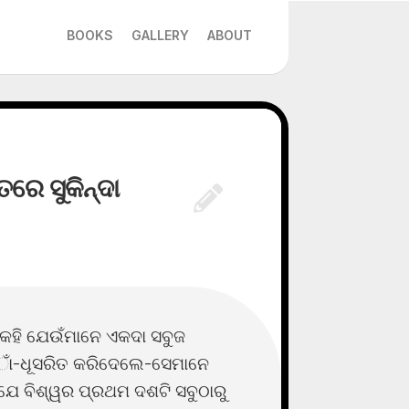
BOOKS
GALLERY
ABOUT
ରେ ସୁକିନ୍ଦା
କହି ଯେଉଁମାନେ ଏକଦା ସବୁଜ
ଅାଁ-ଧୂସରିତ କରିଦେଲେ-ସେମାନେ
ଯେ ବିଶ୍ୱର ପ୍ରଥମ ଦଶଟି ସବୁଠାରୁ