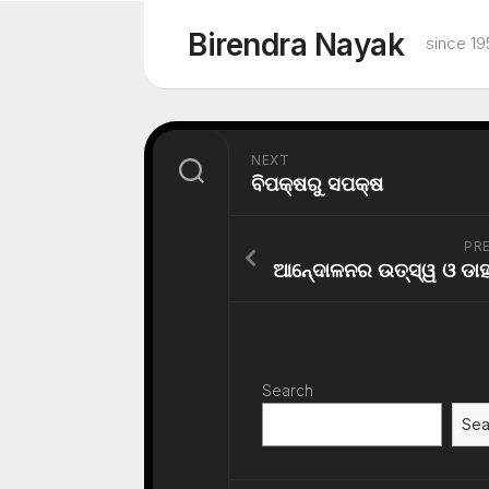
Skip
to
Birendra Nayak
since 19
content
NEXT
ବିପକ୍ଷରୁ ସପକ୍ଷ
PR
Search
Sea