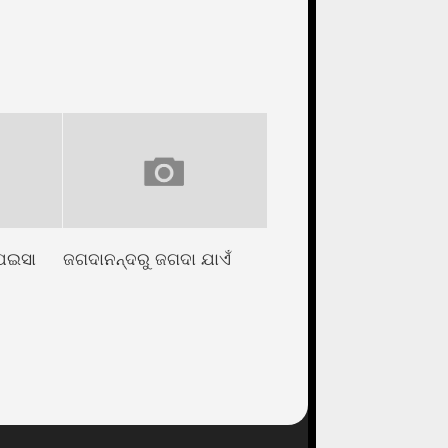
 ପଇସା
ଜଗଦାନନ୍ଦରୁ ଜଗଦା ଯାଏଁ