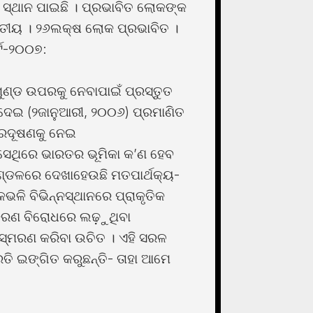
ା ସ୍ଥାନ ପାଇଛି । ପ୍ରଭାବିତ ଲୋକଙ୍କ
ତୃତୀୟ । ୨୬ଲକ୍ଷ ଲୋକ ପ୍ରଭାବିତ ।
୍ଟ-୨୦୦୭:
ୁଣ୍ଡ ଉପରକୁ ନେବାପାଇଁ ପ୍ରସ୍ତୁତ
 ଦେଇ (୨ଜାନୁଆରୀ, ୨୦୦୬) ପ୍ରମାଣିତ
୍ରଦୂଷଣକୁ ନେଇ
 ସେଥିରେ ଭାରତର ଭୂମିକା କ’ଣ ହେବ
ଣ୍ଡଳରେ ଦେଖାହେଉଛି ମତପାର୍ଥକ୍ୟ-
ଳି ବିଭିନ୍ନସ୍ଥାନରେ ପ୍ରାକୃତିକ
ପୀକରଣ ବିରୋଧରେ ଲଢ଼ୁଥିବା
େ ସ୍ମରଣ କରିବା ଉଚିତ । ଏହି ସରଳ
ରତି ଇଙ୍ଗିତ କରୁଛନ୍ତି- ତାହା ଆମେ