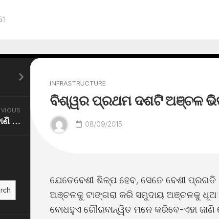
51
INFRASTRUCTURE
ବିଶ୍ୱର ପ୍ରଥମ ଦଶଟି ଅଞ୍ଚଳ ଭିତ
EVIOUS
ଆନେ୍ଦାଳନର ଉତ୍ସ୍ୱ ଓ ଡାହାଣି ଖୋଜା
08/09/2015
ଯେତେବେଶୀ ଶିଳ୍ପ ହେବ, ସେତେ ବେଶୀ ପ୍ରଗତି 
rch
ଅଞ୍ଚଳକୁ ଟାଙ୍ଗରା କରି ସମୁଦାୟ ଅଞ୍ଚଳକୁ ଧୂ
ବୋଧହୁଏ ଗୌରବାନ୍ୱିତ ମନେ କରିବେ-ଏହା ଜାଣି 