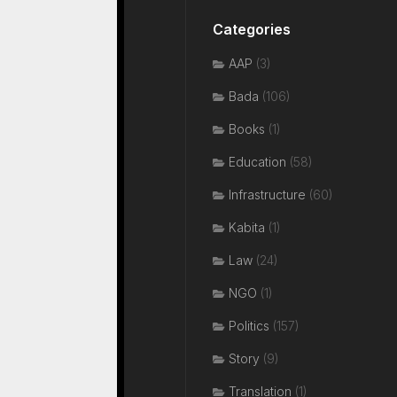
Categories
AAP
(3)
Bada
(106)
Books
(1)
Education
(58)
Infrastructure
(60)
Kabita
(1)
Law
(24)
NGO
(1)
Politics
(157)
Story
(9)
Translation
(1)