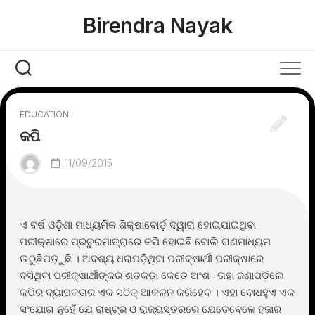
Skip
Birendra Nayak
to
content
EDUCATION
କପି
11/09/2015
ଏ ବର୍ଷ ଓଡ଼ିଶା ମାଧ୍ୟମିକ ଶିକ୍ଷାବୋର୍ଡ଼ ଦ୍ୱାରା ହୋଇଯାଇଥିବା
ପରୀକ୍ଷାରେ ପ୍ରଚୁରମାତ୍ରାରେ କପି ହୋଇଛି ବୋଲି ଗଣମାଧ୍ୟମ
ଉଠୁଛିପଡ଼ୁଛି । ଅବଶ୍ୟ ଧରାପଡ଼ିଥିବା ପରୀକ୍ଷାର୍ଥୀ ପରୀକ୍ଷାରେ
ବସିଥିବା ପରୀକ୍ଷାର୍ଥୀଙ୍କର ଶତକଡ଼ା କେତେ ଅଂଶ- ତାହା ଜଣାପଡ଼ିଲେ
କପିର ବ୍ୟାପକତାର ଏକ ସଠିକ୍ ଆକଳନ କରିହେବ । ଏହା ବୋଧହୁଏ ଏକ
ସଂଯୋଗ ନୁହେଁ ଯେ ରାଷ୍ଟ୍ର ଓ ରାଜ୍ୟସ୍ତରରେ ଯେତେବେଳେ ହଜାର