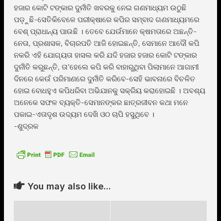
ହଜାର କୋଟି ଟଙ୍କାର ଦୁର୍ନୀତି ଖବରକୁ ନେଇ ଗଣମାଧ୍ୟମ ଉଠୁଛି
ପଡ଼ୁଛି-ସେତିକିବେଳେ ପରୀକ୍ଷାରେ କପିର ସମ୍ବାଦ ଗଣମାଧ୍ୟମରେ
ବେଶ୍ ପ୍ରାଧାନ୍ୟ ପାଉଛି । ତେବେ ଯେଉଁମାନେ କ୍ଷମତାରେ ଅଛନ୍ତି-
ନେତା, ପ୍ରଶାସକ, ବିଚାରପତି ଆଜି ହୋଇଛନ୍ତି, ସେମାନେ ଆଦୌ କପି
ନକରି ଏହି ଯୋଗ୍ୟତା ହାସଲ କରି ଯଦି ହଜାର ହଜାର କୋଟି ଟଙ୍କାର
ଦୁର୍ନୀତି କରୁଛନ୍ତି, ତା’ହେଲେ କପି କରି ବାହାରୁଥିବା ପିଲାମାନେ ଆଗାମୀ
ଦିନରେ କେଉଁ ପରିମାଣରେ ଦୁର୍ନୀତି କରିବେ-ସେହି ଭାବନାରେ ବିଚଳିତ
ହୋଇ ବୋଧହୁଏ କପିଧରିବା ଅଭିଯାନକୁ ସକ୍ରିୟ କରାହୋଇଛି । ଅବଶ୍ୟ
ଅନେକେ ସଫଳ ବ୍ୟକ୍ତି-ସେମାନଙ୍କର ଛାତ୍ରଜୀବନ କଥା ମନେ
ପକାଇ-ଏତାଦୃଶ ଉଦ୍ୟମ ଦେଖି ଓଠ ଚାପି ହସୁଥିବେ ।
-ଶୁଦ୍ରକ
You may also like...