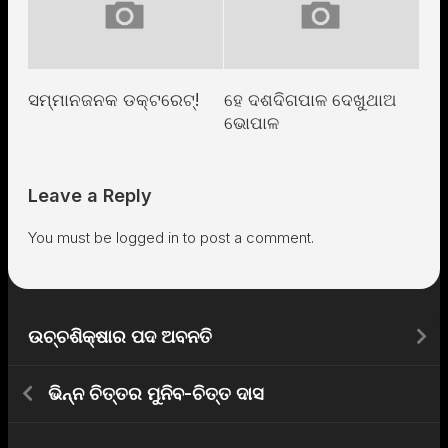
ସମ୍ମାନଜନକ ଡକ୍ଟରେଟ୍!
ହେ ଦଶଦିଗପାଳ ଦେଖୁଥାଅ
ଭୋପାଳ
Leave a Reply
You must be
logged in
to post a comment.
ଉଚ୍ଚଶିକ୍ଷାର ପଦ ଅବନତି
ଭିନ୍ନ ଚିତ୍ତର ମୁନିବ-ଚିତ୍ତ ଦାସ