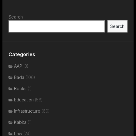
Search
Search
Categories
AAP
(3)
Bada
(106)
Books
(1)
Education
(58)
Infrastructure
(60)
Kabita
(1)
Law
(24)