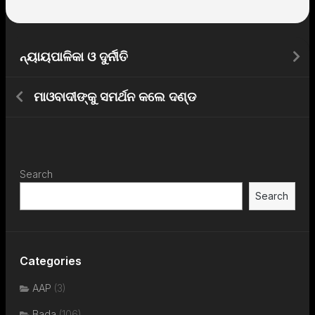
ନ୍ୟାୟପାଳିକା ଓ ଦୁର୍ନୀତି
ମାଓବାଦୀଙ୍କୁ ସମର୍ଥନ କଲେ ଦଣ୍ଡ
Search
Search
Categories
AAP
(3)
Bada
(106)