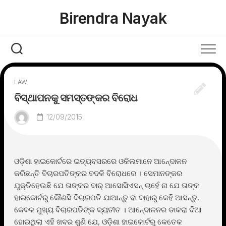
Skip
Birendra Nayak
to
content
LAW
ବିସ୍ଥାପନକୁ ସମସ୍ତଙ୍କର ବିରୋଧ
12/09/2015
ଓଡ଼ିଶା ହାଇକୋର୍ଟରେ ଇତ୍ୟବସରରେ ଓକିଲମାନେ ଆନେ୍ଦାଳନ
କରିଛନ୍ତି ବିଚାରପତିଙ୍କର ବଦଳି ବିରୋଧରେ । ସେମାନଙ୍କର
ଯୁକ୍ତିହେଉଛି ଯେ ତାଙ୍କର ବାର୍ ଆସୋସିଏସନ୍ ଚାହେଁ ନା ଯେ ତାଙ୍କ
ହାଇକୋର୍ଟରୁ କୌଣସି ବିଚାରପତି ଯାଆନ୍ତୁ ବା ବାହାରୁ କେହି ଆସନ୍ତୁ,
କେବଳ ମୁଖ୍ୟ ବିଚାରପତିଙ୍କ ବ୍ୟତୀତ । ଆନେ୍ଦାଳନର ଡାକରା ଦିଆ
ହୋଇଥିଲା ଏହି ଖବର ଶୁଣି ଯେ, ଓଡ଼ିଶା ହାଇକୋର୍ଟରୁ କେତେକ