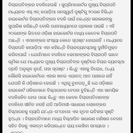
ବିଚାରପତିଙ୍କର ବଦଳିହେଉଛି । ସୁପ୍ରିମକୋର୍ଟର ମୁଖ୍ୟ ବିଚାରପତି
ମାନ୍ୟବର ଏସ୍.ଏଚ୍ କପାଡ଼ିଆ ଜନସ୍ୱାର୍ଥ ଦୃଷ୍ଟିରୁ ୨୦ଜଣ ବିଭିନ୍ନ
ହାଇକୋର୍ଟର ବିଚାରପତିଙ୍କର ବଦଳି ପାଇଁ କେନ୍ଦ୍ର ସରକାରଙ୍କୁ
ସୁପାରିଶ କରିଛନ୍ତି ବୋଲି ଗଣମାଧ୍ୟମରେ ପ୍ରକାଶ ପାଇଛି । ଏହି
୨୦ଜଣଙ୍କ ଭିତରେ ଓଡ଼ିଶା ହାଇକୋର୍ଟର ମଧ୍ୟ କେତେକ ବିଚାରପତି
ଅଛନ୍ତି । ଏମାନଙ୍କର ସଂଖ୍ୟା କେତେ ସ୍ପଷ୍ଟ ହୋଇନାହିଁ । ମାନ୍ୟବର
ବିଚାରପତି କାପାଡ଼ିଆ ଏହା କହିଛନ୍ତି ବିଚାରବ୍ୟବସ୍ଥାକୁ ଦୁର୍ନୀତିମୁକ୍ତ
କରିବାପାଇଁ । ଯେଉଁମାନେ ବଦଳିବେ ସେମାନଙ୍କର ବିଚାରପତି ଭାବେ
ଭୂମିକା ଯେ ମାନ୍ୟବର ମୁଖ୍ୟ ବିଚାରପତିଙ୍କ ଦୃଷ୍ଟିରେ ବିଚାର ବ୍ୟବସ୍ଥା
ପ୍ରତି ଅନୁକୂଳ ନୁହେଁ, ତାହା ସ୍ପଷ୍ଟ । କିନ୍ତୁ ଏହାକୁ ବିରୋଧ, ଅନ୍ୟ
କୌଣସି ହାଇକୋର୍ଟରେ ଏହାର ଖବର ଏଯାବତ୍ ଆମ ପାଖରେ ନାହିଁ
ଯେପରି କି ଓଡ଼ିଶାରେ ହୋଇଛି । ଏଥିରୁ ବୁଝାପଡ଼ୁଛି ଯେ ଓଡ଼ିଶାର
ହାଇକୋର୍ଟ ଓକିଲମାନେ ବିସ୍ଥାପନର ବେଦନା ବୁଝିଛନ୍ତି ଏହା ସାମୟିକ
ବଦଳିଜନିତ ହେଉ ପଛେ କିନ୍ତୁ ଏହା କେବଳ ବିଚାରପତିମାନଙ୍କ
ବଦଳିରେ ସୀମିତ ନରହି ଯଦି ଆଦିବାସୀ-ସାଧାରଣ ଲୋକଙ୍କର
ବିସ୍ଥାପନକୁ ବ୍ୟାପି ଯା’ନ୍ତା-ତା’ହେଲେ ଏକ ନୂତନ ଇତିହାସ ସୃଷ୍ଟି
ହୁଅନ୍ତା । ବିଚାରପତିମାନେ ମଧ୍ୟ ବିସ୍ଥାପିତ ସାଧାରଣ ମଣିଷର ବେଦନା
ସହିତ ନିଜକୁ ଏକାତ୍ମ କରିପାରନ୍ତେ ରାୟ ଲେଖିବା ସମୟରେ ।
-ଶୁଦ୍ରକ