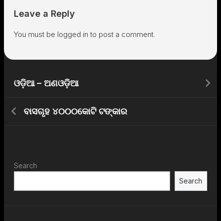
Leave a Reply
You must be
logged in
to post a comment.
ଓଡ଼ିଆ – ଅଣଓଡ଼ିଆ
ବାସଗୃହ ୪୦୦୦କୋଟି ଟଙ୍କାର
Search
Search