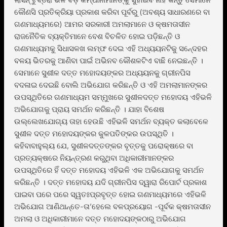
କୌଣସି ପ୍ରତିକ୍ରିୟା ପ୍ରକାଶ କରିବା ପୂର୍ବରୁ (ଅବଶ୍ୟ ସାଧାରଣରେ ବା
ଗଣମାଧ୍ୟମରେ) ଆମର ସରକାରୀ ଅମଲାମାନେ ଓ କ୍ଷମତାସୀନ
ରାଜନୈତିକ ବ୍ୟକ୍ତିମାନେ ବେଶ ବିଚଳିତ ହୋଇ ପଡ଼ିଛନ୍ତି ଓ
ଗଣମାଧ୍ୟମକୁ ସିଧାସଳଖ ଲମ୍ଫ ଦେଇ ଏହି ଅଧ୍ୟୟନଟିକୁ ସନେ୍ଦହର
ବଳୟ ଭିତରକୁ ଆଣିବା ପାଇଁ ଅଭିନବ କୌଶଳଟିଏ ବାଛି ନେଇଛନ୍ତି ।
ସେମାନେ ସୁଶୀଳ ଦତ୍ତ ମହୋଦୟଙ୍କର ଅଧ୍ୟୟନକୁ ଗ୍ରୀନପିସ
ବଦଳାଇ ଦେଇଛି ବୋଲି ଅଭିଯୋଗ କରିଛନ୍ତି ଓ ଏହି ଅମଲାମାନଙ୍କର
ଉପସ୍ଥିତିରେ ଗଣମାଧ୍ୟମ ସମ୍ମୁଖରେ ସୁଶୀଳଦତ୍ତ ମହୋଦୟ ଏହିଭଳି
ଅଭିଯୋଗକୁ ପ୍ରାୟ ସମର୍ଥନ କରିଛନ୍ତି । ଯାହା ବିଶେଷ
ଉଲ୍ଲେଖଯୋଗ୍ୟ ତାହା ହେଉଛି ଏହିଭଳି ସମର୍ଥନ ବ୍ୟକ୍ତ କଲାବେଳେ
ସୁଶୀଳ ଦତ୍ତ ମହୋଦୟଙ୍କର କୁଳପତିଙ୍କର ଉପସ୍ଥିତି ।
କହିବାବାହୁଲ୍ୟ ଯେ, ସୁଶୀଳଦତ୍ତଙ୍କର ବୃତ୍ତକୁ ପରୋକ୍ଷରେ ବା
ପ୍ରତ୍ୟକ୍ଷରେ ନିୟନ୍ତ୍ରଣ କରୁଥିବା ଅଧିକାରୀମାନଙ୍କର
ଉପସ୍ଥିତିରେ ହିଁ ଦତ୍ତ ମହୋଦୟ ଏହିଭଳି ଏକ ଅଭିଯୋଗକୁ ସମର୍ଥନ
କରିଛନ୍ତି । ଦତ୍ତ ମହୋଦୟ ଯଦି ଗ୍ରୀନପିସ ଦ୍ୱାରା ରିପୋର୍ଟ ପ୍ରକାଶ
ପାଇବା ପରେ ପରେ ସ୍ୱତଃପ୍ରବୃତ୍ତ ହୋଇ ଗଣମାଧ୍ୟମରେ ଏହିଭଳି
ଅଭିଯୋଗ ଆଣିଥାନ୍ତେ-ତା’ହେଲେ ବଳପ୍ରୟୋଗ -ପୂର୍ବକ କ୍ଷମତାସୀନ
ଅମଲା ଓ ଅଧିକାରୀମାନେ ଦତ୍ତ ମହୋଦୟଙ୍କଠାରୁ ଅଭିଯୋଗ