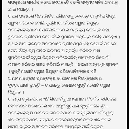
ସପକ୍ଷରେ ସମର୍ଥନ କଢ଼ାଇ ନେଉଛନ୍ତି ବୋଲି ସମ୍ବାଦ ସର୍ବସାଧାରଣକୁ
ଯାଇ ନଥାନ୍ତା ।
ଅପର ପକ୍ଷରେ ନିୟମଗିରିର ପରିବେଶକୁ ବେଦାନ୍ତ ଆଲୁମିନା ଶିଳ୍ପ
ଧ୍ୱଂସ କରିଦେବ ବୋଲି ସୁପ୍ରିମକୋର୍ଟଙ୍କ ଦ୍ୱାରା ନିଯୁକ୍ତ
ପରିବେଶବିତ୍ମାନେ ଯେଉଁଭଳି କଠୋର ମନ୍ତବ୍ୟ କରିଛନ୍ତି ତାହା
ତୁଳନାରେ ଗ୍ରୀନପିସ ରିପୋର୍ଟରେ ସୁପାରିଶ ଅତ୍ୟନ୍ତ ନିରୀହ ମନେହୁଏ ।
ଅଥଚ ଆମ ରାଜ୍ୟର ଅମଲାମାନେ ଗ୍ରୀନପିସ୍ର ଏହି ରିପୋର୍ଟ ଉପରେ
ଯେଉଁ ଔଦ୍ଧତ୍ୟ ଜାହିର କରିବାର ଆସ୍ପର୍ଦ୍ଧା କରିଲେ ତାହା
ସୁପ୍ରିମକୋର୍ଟ ଦ୍ୱାରା ନିଯୁକ୍ତ ପରିବେଶବିତ୍ ମାନଙ୍କର ରିପୋର୍ଟ
ଉପରେ କରିବାର ସାହସ କରିପାରି ନାହାନ୍ତି । କାରଣ ଅତ୍ୟନ୍ତ ସ୍ପଷ୍ଟ
। ସୁପ୍ରିମକୋର୍ଟ ଦ୍ୱାରା ନିଯୁକ୍ତ ପରିବେଶବିତ୍ମାନେ ଏହି
ଅମଲାମାନଙ୍କର ପ୍ରତ୍ୟକ୍ଷ ବା ପରୋକ୍ଷ ନିୟନ୍ତ୍ରଣରେ
ବୃତ୍ତଭୋଗୀ ନୁହନ୍ତି – ଉପରନ୍ତୁ ସେମାନେ ସୁପ୍ରିମକୋର୍ଟ ଦ୍ୱାରା
ନିଯୁକ୍ତ ।
ଅବଶ୍ୟ ଗ୍ରୀନପିସର ଏହି ରିପୋର୍ଟକୁ ଅମଲାମାନେ ବିତର୍କିତ କରିଦେଇ
ସେମାନଙ୍କ ଅଜାଣତରେ ଏକ ଅପୂର୍ବ ସୁଯୋଗ ସୃଷ୍ଟି କରିଛନ୍ତି –
ପରିବେଶବିତ୍ ଓ ସଚେତନ ନାଗରିକମାନେ ଯଦି ସୁପ୍ରିମକୋର୍ଟ ଦ୍ୱାରା
ଏକ ଉଚ୍ଚକ୍ଷମତା ସମ୍ପନ୍ନ ପରିବେଶବିତ୍ମାନଙ୍କର ଏକ କମିଟି
ଧାମରା ବନ୍ଦର ଅଞ୍ଚଳର ପରିବେଶ ଅଧ୍ୟୟନ ପାଇଁ ନିଯୁକ୍ତ