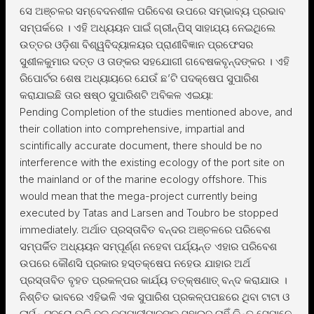
ସେ ଅଞ୍ଚଳର ସମ୍ବେଦନଶୀଳ ପରିବେଶ ଉପରେ ସମ୍ଭାବ୍ୟ ପ୍ରଭାବ
ସମ୍ପର୍କରେ । ଏହି ଅଧ୍ୟୟନ ପାଇଁ ଗ୍ରୀନ୍ପିସ୍ ସାହାଯ୍ୟ ନେଇଥିଲେ
ଉତ୍ତର ଓଡ଼ିଶା ବିଶ୍ୱବିଦ୍ୟାଳୟର ପ୍ରାଣୀବିଜ୍ଞାନ ପ୍ରଫେସର
ସୁଶୀଳକୁମାର ଦତ୍ତ ଓ ତାଙ୍କର ସହଯୋଗୀ ଗବେଷକବୃନ୍ଦଙ୍କର । ଏହି
ରିପୋର୍ଟର ଶେଷ ଅଧ୍ୟାୟରେ ଯେଉଁ ଛ’ଟି ପଦକ୍ଷେପ ସୁପାରିଶ
କରାଯାଇଛି ତାର ଷଷ୍ଠ ସୁପାରିଶଟି ଅବିକଳ ଏଇୟା:
Pending Completion of the studies mentioned above, and
their collation into comprehensive, impartial and
scintifically accurate document, there should be no
interference with the existing ecology of the port site on
the mainland or of the marine ecology offshore. This
would mean that the mega-project currently being
executed by Tatas and Larsen and Toubro be stopped
immediately. ଅର୍ଥାତ ପ୍ରସ୍ତାବିତ ବନ୍ଦର ଅଞ୍ଚଳରେ ପରିବେଶ
ସମ୍ପର୍କିତ ଅଧ୍ୟୟନ ସମ୍ପୂର୍ଣ୍ଣ ନହେବା ପର୍ଯ୍ୟନ୍ତ ଏହାର ପରିବେଶ
ଉପରେ କୌଣସି ପ୍ରକାର ହସ୍ତକ୍ଷେପ ନହେଉ ଯାହାର ଅର୍ଥ
ପ୍ରସ୍ତାବିତ ବୃହତ ପ୍ରକଳ୍ପର କାର୍ଯ୍ୟ ତତ୍କ୍ଷଣାତ୍ ବନ୍ଦ କରାଯାଉ ।
ନିଶ୍ଚିତ ଭାବରେ ଏହିଭଳି ଏକ ସୁପାରିଶ ପ୍ରକଳ୍ପପଛରେ ଥିବା ଟାଟା ଓ
ଲାର୍ସନ୍ ଟୁବ୍ରୋ ଭଳି ବଡ଼ କମ୍ପାନୀମାନଙ୍କୁ ସୁହାଇବ ନାହିଁ କିନ୍ତୁ ସେମାନେ