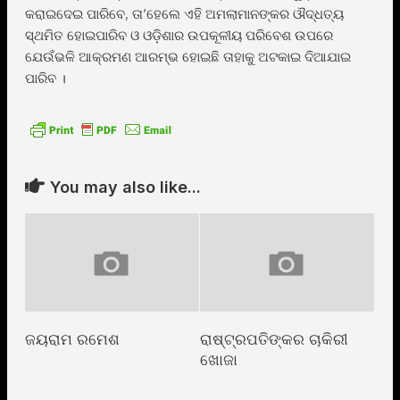
କରାଇଦେଇ ପାରିବେ, ତା’ହେଲେ ଏହି ଅମଲାମାନଙ୍କର ଔଦ୍ଧତ୍ୟ
ସ୍ଥମିତ ହୋଇପାରିବ ଓ ଓଡ଼ିଶାର ଉପକୂଳୀୟ ପରିବେଶ ଉପରେ
ଯେଉଁଭଳି ଆକ୍ରମଣ ଆରମ୍ଭ ହୋଇଛି ତାହାକୁ ଅଟକାଇ ଦିଆଯାଇ
ପାରିବ ।
You may also like...
ଜୟରାମ ରମେଶ
ରାଷ୍ଟ୍ରପତିଙ୍କର ଚାକିରୀ
ଖୋଜା