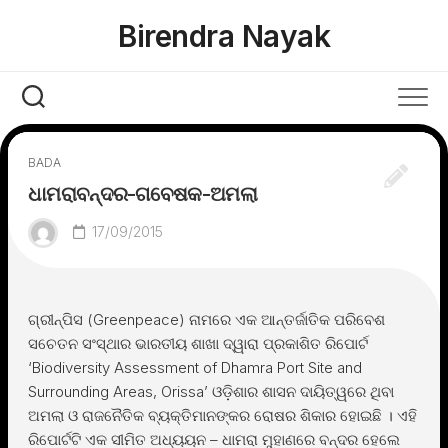
Skip
Birendra Nayak
to
content
BADA
ଧାମରାବନ୍ଦର-ଗବେଷକ-ଅମଲା
17/09/2015
ଗ୍ରୀନ୍ପିସ (Greenpeace) ନାମରେ ଏକ ଆନ୍ତର୍ଜାତିକ ପରିବେଶ
ସଚେତନ ସଂସ୍ଥାର ଭାରତୀୟ ଶାଖା ଦ୍ୱାରା ପ୍ରକାଶିତ ରିପୋର୍ଟ
‘Biodiversity Assessment of Dhamra Port Site and
Surrounding Areas, Orissa’ ଓଡ଼ିଶାର ଶାସନ ଦାୟିତ୍ୱରେ ଥିବା
ଅମଲା ଓ ରାଜନୈତିକ ବ୍ୟକ୍ତିମାନଙ୍କର ରୋଷର ଶିକାର ହୋଇଛି । ଏହି
ରିପୋର୍ଟଟି ଏକ ସୀମିତ ଅଧ୍ୟୟନ – ଧାମରା ମୁହାଣରେ ବନ୍ଦର ହେଲେ