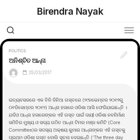
Skip
Birendra Nayak
to
content
POLITICS
ଅନିଶ୍ଚିତ ଆନ୍ନା
25/03/2017
ଇତ୍ୟବସରରେ ଏକ ତିନି ଦିନିଆ ଗସ୍ତରେ (୨୯ନଭେମ୍ବର ୨୦୧୨ରୁ
୦୧ଡିସେମ୍ବର ୨୦୧୨) ଆନ୍ନା ହଜାରେ ଓଡିଶା ଆସି ଫେରିଯାଇଛନ୍ତି ।
ଯଦିଓ ଆନ୍ନା ହଜାରେଙ୍କର ଏହି ଗସ୍ତ ପାଇଁ ଦାୟୀ ଓଡିଶା ନବନିର୍ମାଣ
ସମିତିର ମୁଖ୍ୟ ଓ ସଦ୍ୟ ଗଠିତ ଆନ୍ନା ଟିମର ମଞ୍ଜ କମିଟି (Core
Committee)ର ସଦସ୍ୟ ଅକ୍ଷୟ କୁମାର ଆନ୍ନାଙ୍କର ଏହି ଗସ୍ତକୁ
ପ୍ରଥମ ଓଡିଶା ଗସ୍ତ ବୋଲି ସୂଚନା ଦେଇଛନ୍ତି (‘The three day