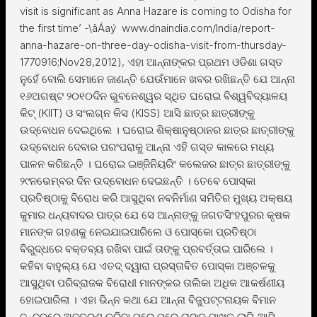
visit is significant as Anna Hazare is coming to Odisha for
the first time’ -\âÁaý www.dnaindia.com/India/report-
anna-hazare-on-three-day-odisha-visit-from-thursday-
1770916;Nov28,2012), ଏହା ଆନ୍ନାଙ୍କର ପ୍ରଥମ ଓଡିଶା ଗସ୍ତ
ନୁହେଁ ବୋଲି ସେମାନେ ଜାଣନ୍ତି ଯେଉଁମାନେ ଖବର ରଖିଛନ୍ତି ଯେ ଆନ୍ନା
୧୬ଅଗଷ୍ଟ ୨୦୧୦ଦିନ ଭୁବନେଶ୍ୱର ସ୍ଥିତ ଘରୋଇ ବିଶ୍ୱବିଦ୍ୟାଳୟ
କିଟ୍ (KIIT) ଓ ସଂଲଗ୍ନ କିସ (KISS) ଆସି ଛାତ୍ର ଛାତ୍ରୀଙ୍କୁ
ଉଦ୍ବୋଧନ ଦେଇଥିଲେ । ଘରୋଇ ଶିକ୍ଷାନୁଷ୍ଠାନର ଛାତ୍ର ଛାତ୍ରୀଙ୍କୁ
ଉଦ୍ବୋଧନ ଦେବାର ପରଂପରାକୁ ଆନ୍ନା ଏହି ଗସ୍ତ କାଳରେ ମଧ୍ୟ
ପାଳନ କରିଛନ୍ତି । ଘରୋଇ ଇଞ୍ଜିନିୟରିଂ କଲେଜର ଛାତ୍ର ଛାତ୍ରୀଙ୍କୁ
୨୯ନଭେମ୍ବର ଦିନ ଉଦ୍ବୋଧନ ଦେଇଛନ୍ତି । ତେବେ ପୋସ୍କା
ପ୍ରତିଷ୍ଠାକୁ ବିରୋଧ କରି ଆସୁଥିବା ନବନିର୍ମାଣ ସମିତିର ମୁଖ୍ୟ ଅକ୍ଷୟ
କୁମାର ଧନ୍ୟବାଦର ପାତ୍ର ଯେ ସେ ଆନ୍ନାଙ୍କୁ ଜଗତସିଂହପୁରର କୃଷକ
ମାନଙ୍କ ଗହଣକୁ ନେଇଯାଇପାରିଲେ ଓ ପୋସ୍କୋ ପ୍ରତିଷ୍ଠା
ବିରୁଦ୍ଧରେ ବକ୍ତବ୍ୟ ରଖିବା ପାଇଁ ତାଙ୍କୁ ପ୍ରବର୍ତ୍ତାଇ ପାରିଲେ ।
କହିବା ବାହୁଲ୍ୟ ଯେ ଏତଦ୍ ଦ୍ୱାରା ପ୍ରସ୍ତାବିତ ପୋସ୍କା ଅଞ୍ଚଳକୁ
ଆସୁଥିବା ପରିବ୍ରାଜକ ବିରୋଧୀ ମାନଙ୍କର ତାଲିକା ଅଧିକ ଆକର୍ଷଣୀୟ
ହୋଇପାରିଲା । ଏହା ଭିନ୍ନ କଥା ଯେ ଆନ୍ନା ବିଜୁପଟ୍ଟନାୟକ ବିମାନ
ବନ୍ଦରରେ ଅବତରଣ କରିବା ପରେ ପରେ ତାଙ୍କ ପାଖକୁ ଲାଗି ଆସି