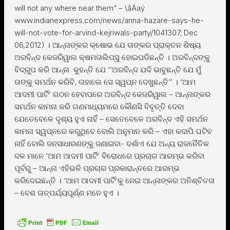
will not any where near them” – \âÁaý
www.indianexpress.com/news/anna-hazare-says-he-
will-not-vote-for-arvind-kejriwals-party/1041307; Dec
06,2012) । ଆନ୍ନାଙ୍କର କ୍ଷୋଭ ଯେ ତାଙ୍କର ପ୍ରାକ୍ତନ ଶିଷ୍ୟ
ଅରବିନ୍ଦ କେଜରିୱାଲ କ୍ଷମତାଲିପ୍ସୁ ହୋଇପଡିଛନ୍ତି । ଅରବିନ୍ଦଙ୍କୁ
ବିଦ୍ରୁପ କରି ଆନ୍ନା କୁହନ୍ତି ଯେ ‘‘ଅରବିନ୍ଦ ଯଦି ଭାବୁଛନ୍ତି ଯେ ମୁଁ
ତାଙ୍କୁ ସମର୍ଥନ କରିବି, ତାହାଲେ ସେ ସ୍ୱପ୍ନ ଦେଖୁଛନ୍ତି’’ । ‘ଆମ
ଆଦମୀ ପାର୍ଟି’ ଗଠନ ହେବାପରେ ଅରବିନ୍ଦ କେଜରିୱାଲ – ଆନ୍ନାଙ୍କର
ସମର୍ଥନ କାମନା କରି ଗଣମାଧ୍ୟମରେ କୌଣସି ବିବୃତ୍ତି ଦେବା
ଯେତେବେଳେ ଦୃଶ୍ୟ ହୁଏ ନାହିଁ – ସେତେବେଳେ ଅରବିନ୍ଦ ଏହି ସମର୍ଥନ
କାମନା ସ୍ୱପ୍ନରେ କରୁଥିବେ ବୋଲି ଅନୁମାନ କରି – ଏହା କଦାପି ଘଟିବ
ନାହିଁ ବୋଲି ଜନସାଧାରଣଙ୍କୁ ଜଣାଇବା- ଦର୍ଶାଏ ଯେ ଅନ୍ୟ ରାଜନୈତିକ
ଦଳ ମାନେ ‘ଆମ ଆଦମୀ ପାର୍ଟି’ ବିରୋଧରେ ପ୍ରଚାର ଆରମ୍ଭ କରିବା
ପୂର୍ବରୁ – ଆନ୍ନା ଏହିଭଳି ପ୍ରଚାର ପ୍ରକାରାନ୍ତରେ ଆରମ୍ଭ
କରିଦେଇଛନ୍ତି । ‘ଆମ ଆଦମୀ ପାର୍ଟି’କୁ ନେଇ ଆନ୍ନାଙ୍କର ଅନିଶ୍ଚିତତା
– ବେଶ ତାତ୍ପର୍ଯ୍ୟପୂର୍ଣ୍ଣ ମନେ ହୁଏ ।