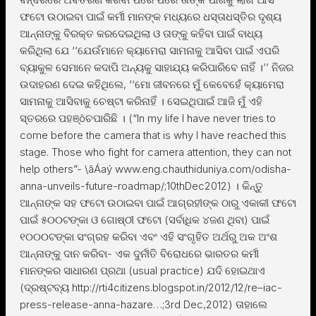
ଫଟୋ ଉଠାଇବା ପାଇଁ କର୍ମୀ ମାନଙ୍କ ମଧ୍ୟରେ ଧସ୍ତାଧସ୍ତିର ଦୃଶ୍ୟ
ଆନ୍ନାଙ୍କୁ ବିରକ୍ତ କରଦେଇଥିଲା ଓ ତାଙ୍କୁ କହିବା ପାଇଁ ବାଧ୍ୟ
କରିଥିଲା ଯେ ‘‘ଯେଉଁମାନେ କ୍ୟାମେରା ସାମନାକୁ ଆସିବା ପାଇଁ ଏପରି
ବ୍ୟାକୁଳ ସେମାନେ କଦାପି ଅନ୍ୟକୁ ସାହାଯ୍ୟ କରିପାରିବେ ନାହିଁ ।’’ ନିଜର
ଉଦାହରଣ ଦେଇ କହିଥିଲେ, ‘‘ମୋ ଜୀବନରେ ମୁଁ କେବେହେଁ କ୍ୟାମେରା
ସାମନାକୁ ଆସିବାକୁ ଚେଷ୍ଟା କରିନାହିଁ । ସେଇଥିପାଇଁ ଆଜି ମୁଁ ଏହି
ସ୍ତରରେ ପହଞ୍ôଚପାରିଛି । (“In my life I have never tries to
come before the camera that is why I have reached this
stage. Those who fight for camera attention, they can not
help others”- \âÁaý www.eng.chauthiduniya.com/odisha-
anna-unveils-future-roadmap/;10thDec2012) । କିନ୍ତୁ
ଆନ୍ନାଙ୍କ ସହ ଫଟୋ ଉଠାଇବା ପାଇଁ ଆଗ୍ରହୀଙ୍କ ଠାରୁ ଏକାକୀ ଫଟୋ
ପାଇଁ ୫୦୦ଟଙ୍କା ଓ ଗୋଷ୍ଠୀ ଫଟୋ (ସର୍ବାଧିକ ୪ଜଣ ଥିବା) ପାଇଁ
୧୦୦୦ଟଙ୍କା ସଂଗ୍ରହ କରିବା ଏବଂ ଏହି ସଂଗୃହିତ ଅର୍ଥରୁ ଅକ ଅଂଶ
ଆନ୍ନାଙ୍କୁ ଦାନ କରିବା- ଏକ ଦୁର୍ନୀତି ବିରୋଧରେ ଭାରତର କର୍ମୀ
ମାନଙ୍କର ସାଧାରଣ ପ୍ରଥା (usual practice) ଯଦି ହୋଇଥାଏ
(ଦ୍ରଷ୍ଟବ୍ୟ http://rti4citizens.blogspot.in/2012/12/re–iac-
press-release-anna-hazare…;3rd Dec,2012) ତାହାଲେ