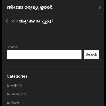
ଅଭିଯୋଗ ସତ୍ତେ୍ୱ କୁଳପତି:
ଏକ ଆନ୍ଦୋଳନର ମୃତ୍ୟୁ !
Search
Search
Categories
AAP
(3)
Bada
(106)
Books
(1)