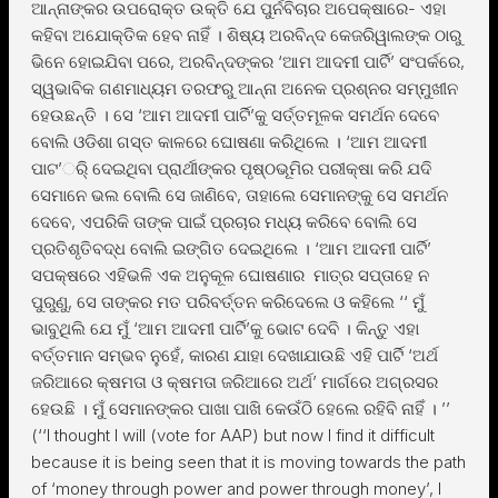
ଆନ୍ନାଙ୍କର ଉପରୋକ୍ତ ଉକ୍ତି ଯେ ପୁର୍ନବିଚାର ଅପେକ୍ଷାରେ- ଏହା
କହିବା ଅଯୋକ୍ତିକ ହେବ ନାହିଁ । ଶିଷ୍ୟ ଅରବିନ୍ଦ କେଜରିୱାଲଙ୍କ ଠାରୁ
ଭିନେ ହୋଇଯିବା ପରେ, ଅରବିନ୍ଦଙ୍କର ‘ଆମ ଆଦମୀ ପାର୍ଟି’ ସଂପର୍କରେ,
ସ୍ୱଭାବିକ ଗଣମାଧ୍ୟମ ତରଫରୁ ଆନ୍ନା ଅନେକ ପ୍ରଶ୍ନର ସମ୍ମୁଖୀନ
ହେଉଛନ୍ତି । ସେ ‘ଆମ ଆଦମୀ ପାର୍ଟି’କୁ ସର୍ତ୍ତମୂଳକ ସମର୍ଥନ ଦେବେ
ବୋଲି ଓଡିଶା ଗସ୍ତ କାଳରେ ଘୋଷଣା କରିଥିଲେ । ‘ଆମ ଆଦମୀ
ପାଟ’ର୍ି ଦେଇଥିବା ପ୍ରାର୍ଥୀଙ୍କର ପୃଷ୍ଠଭୂମିର ପରୀକ୍ଷା କରି ଯଦି
ସେମାନେ ଭଲ ବୋଲି ସେ ଜାଣିବେ, ତାହାଲେ ସେମାନଙ୍କୁ ସେ ସମର୍ଥନ
ଦେବେ, ଏପରିକି ତାଙ୍କ ପାଇଁ ପ୍ରଚାର ମଧ୍ୟ କରିବେ ବୋଲି ସେ
ପ୍ରତିଶୃତିବଦ୍ଧ ବୋଲି ଇଙ୍ଗିତ ଦେଇଥିଲେ । ‘ଆମ ଆଦମୀ ପାର୍ଟି’
ସପକ୍ଷରେ ଏହିଭଳି ଏକ ଅନୁକୂଳ ଘୋଷଣାର ମାତ୍ର ସପ୍ତାହେ ନ
ପୁରୁଣୁ, ସେ ତାଙ୍କର ମତ ପରିବର୍ତ୍ତନ କରିଦେଲେ ଓ କହିଲେ ‘‘ ମୁଁ
ଭାବୁଥିଲି ଯେ ମୁଁ ‘ଆମ ଆଦମୀ ପାର୍ଟି’କୁ ଭୋଟ ଦେବି । କିନ୍ତୁ ଏହା
ବର୍ତ୍ତମାନ ସମ୍ଭବ ନୁହେଁ, କାରଣ ଯାହା ଦେଖାଯାଉଛି ଏହି ପାର୍ଟି ‘ଅର୍ଥ
ଜରିଆରେ କ୍ଷମତା ଓ କ୍ଷମତା ଜରିଆରେ ଅର୍ଥ’ ମାର୍ଗରେ ଅଗ୍ରସର
ହେଉଛି । ମୁଁ ସେମାନଙ୍କର ପାଖା ପାଖି କେଉଁଠି ହେଲେ ରହିବି ନାହିଁ । ’’
(‘‘I thought I will (vote for AAP) but now I find it difficult
because it is being seen that it is moving towards the path
of ‘money through power and power through money’, I