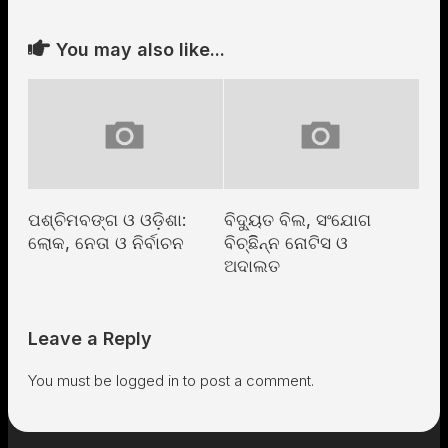
You may also like...
ପଶ୍ଚିମବଙ୍ଗ ଓ ଓଡ଼ିଶା:
ବିଦ୍ୟୁତ ବିଲ, ସଂଯୋଗ
ଲୋକ, ନେତା ଓ ନିର୍ବାଚନ
ବିଚ୍ଛିିନ୍ନ ନୋଟିସ ଓ
ଅଦାଲତ
Leave a Reply
You must be
logged in
to post a comment.