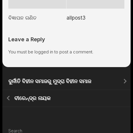
ବିଜ୍ଞାପନ ଗଣିତ
allpost3
Leave a Reply
You must be
logged in
to post a comment.
ଦୁର୍ନୀତି ବିହୀନ ସମାଜରୁ ମୁଦ୍ରା ବିହୀନ ସମାଜ
ବୀରେନ୍ଦ୍ର ନାୟକ
Search