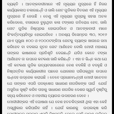
ବ୍ୟକ୍ତି । ଆତଙ୍କବାଦୀମାନେ ଏହି ମୂଲ୍ୟର ମୁଦ୍ରାରେ ହିଁ ନିଜର
କାର୍ଯ୍ୟକଳାପ ଚଳାଉଛନ୍ତି ଓ ଜାଲି ନୋଟ ଗୁଡିକର ବିତରଣ ଏହି ମୂଲ୍ୟର
ମୁଦ୍ରାରେ ହିଁ ହେଉଛିି । ତେଣୁ ଏହି ମୂଲ୍ୟର ମୁଦ୍ରାକୁ ସହସା ଅଚଳ
କରିଦେଲେ, ବଜାରରେ ବୁଲୁଥିବା କଳା ଟଙ୍କାର ଗତିରୋଧ ହେବ, ଜାଲି
ନୋଟ ଗୁଡିକ ନିଷ୍ପ୍ରଭ ହୋଇପଡିବେ ଓ ଆତଙ୍କବାଦୀ ମାନେ
କିଂକର୍ତ୍ତବ୍ୟବିମୂଢ ହୋଇପଡିବେ । ଅବଶ୍ୟ ଡିସେମ୍ବର ୩୦, ୨୦୧୬
ଯାଏ ପୂରୁଣା ୫୦୦ ଓ ୧୦୦୦ଟଙ୍କିଆ ନୋଟକୁ ବ୍ୟାଙ୍କ ଖାତାରେ ଜମା
କରିହେବ ବା ବଦଳାଇ ନୂତନ ନୋଟ ଆଣିହେବ ବୋଲି ମୋଦୀ ମହାଶୟ
ତାଙ୍କର ଭାଷଣରେ ପ୍ରତିଶୃତି ଦେଇଛନ୍ତି ଯଦିଓ କେତେ ଟଙ୍କା
ଆଣିହେବ ତା ଉପରେ କଟକଣା ଜାରି କରିଛନ୍ତି । ଏହା ତ ଭିନ୍ନ କଥା ଯେ
ଏହି କଟକଣା ଗୁଡିକ ଇତ୍ୟବସରରେରେ ବେଶ ବଦଳିଛି ଓ ବଦଳୁଛି ଓ
ନିଷ୍ପତ୍ତିର କାର୍ଯ୍ୟକାରୀତା ପଛରେ ଯୋଜନାର ପରିପକ୍ୱତା ଉପରେ
ସନ୍ଦେହ ଉଦ୍ରେକ କରାଇଛି । ତେବେ ପ୍ରଧାନମନ୍ତ୍ରୀ ମୋଦୀ ସଚେତନ
ଯେ ତାଙ୍କର ଏପରି ପଦକ୍ଷେପ ସାଧାରଣ ନାଗରିକଙ୍କ ପାଇଁ ଯେଉଁ
ଅସୁବିଧା ସୃଷ୍ଟି କରିବ ତାହାକୁ ସାଧାରଣ ନାଗରିକ ଦେଶର ସ୍ୱାର୍ଥ ଦୃଷ୍ଟିରୁ
ସହ୍ୟ କରିନେବେ ଓ ମହନୀୟ ତ୍ୟାଗର ଉଦାହରଣ ଦେବେ ।
ମୋଦୀଜୀଙ୍କର ଏହି ଘୋଷଣା ଯେ ବେଶ ହତଚକିତ୍କାରୀ ଥିଲା ଏହା କେହି
ଅସ୍ୱୀକାର କରିପାରିବ ନାହିଁ । ଯେଉଁ କାରଣକୁ ଉପଲକ୍ଷ କରି
ମୋଦୀଙ୍କର ସରକାର ଏପରି ନିଷ୍ପତ୍ତି ନେଲେ ସେହି କାରଣ ଗୁଡିକର