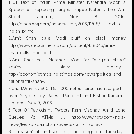
1.Full Text of Indian Prime Minister Narendra Modi’ s
Speech on Replacing Largest Rupee Notes , The Wall
Street Journal, Nov 8, 2016,
http://blogs.wsj.com/indiarealtime/2016/11/08/full-text-of-
indian-prime-…
2.Amit Shah calls Modi bluff on black money
http://www.deccanherald.com/content/458045/amit-
shah-calls-modi-bluff.
3.Amit Shah hails Narendra Modi for “surgical strike”
against black money,…
http://economictimes.indiatimes.com/news/politics-and-
nation/amit-shah-.
4.Chart:Why Rs 500, Rs 1,000 notes’ circulation surged in
over 2 years ,by Rajesh Pandathil and Kishor Kadam ,
Firstpost. Nov 9, 2016
5.’Test Of Patriotism’, Tweets Ram Madhav, Amid Long
Queues At ATMs, … http://www.ndtv.com/india-
news/test-of-patriotism-tweets-ram-madhav-…
6..’T reason’ jab and tax alert, The Telegraph , Tuesday ,