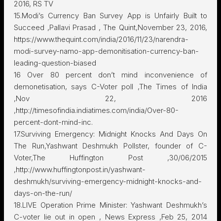
2016, RS TV
15.Modi’s Currency Ban Survey App is Unfairly Built to
Succeed ,Pallavi Prasad , The Quint,November 23, 2016,
https://www.thequint.com/india/2016/11/23/narendra-
modi-survey-namo-app-demonitisation-currency-ban-
leading-question-biased
16 Over 80 percent don’t mind inconvenience of
demonetisation, says C-Voter poll ,The Times of India
,Nov 22, 2016
,http://timesofindia.indiatimes.com/india/Over-80-
percent-dont-mind-inc.
17.Surviving Emergency: Midnight Knocks And Days On
The Run,Yashwant Deshmukh Pollster, founder of C-
Voter,The Huffington Post ,30/06/2015
,http://www.huffingtonpost.in/yashwant-
deshmukh/surviving-emergency-midnight-knocks-and-
days-on-the-run/
18.LIVE Operation Prime Minister: Yashwant Deshmukh’s
C-voter lie out in open , News Express ,Feb 25, 2014