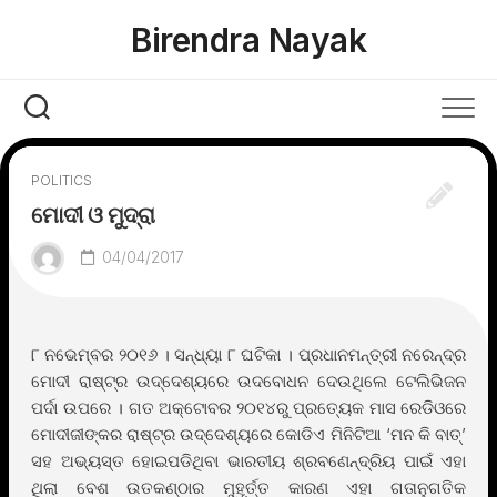
Skip
Birendra Nayak
to
content
POLITICS
ମୋଦୀ ଓ ମୁଦ୍ରା
04/04/2017
୮ ନଭେମ୍ବର ୨୦୧୬ । ସନ୍ଧ୍ୟା ୮ ଘଟିକା । ପ୍ରଧାନମନ୍ତ୍ରୀ ନରେନ୍ଦ୍ର
ମୋଦୀ ରାଷ୍ଟ୍ର ଉଦ୍ଦେଶ୍ୟରେ ଉଦବୋଧନ ଦେଉଥିଲେ ଟେଲିଭିଜନ
ପର୍ଦା ଉପରେ । ଗତ ଅକ୍ଟୋବର ୨୦୧୪ରୁ ପ୍ରତ୍ୟେକ ମାସ ରେଡିଓରେ
ମୋଦୀଜୀଙ୍କର ରାଷ୍ଟ୍ର ଉଦ୍ଦେଶ୍ୟରେ କୋଡିଏ ମିନିଟିଆ ‘ମନ କି ବାତ୍’
ସହ ଅଭ୍ୟସ୍ତ ହୋଇପଡିଥିବା ଭାରତୀୟ ଶ୍ରବଣେନ୍ଦ୍ରିୟ ପାଇଁ ଏହା
ଥିଲା ବେଶ ଉତକଣ୍ଠାର ମୁହୂର୍ତ୍ତ କାରଣ ଏହା ଗତାନୁଗତିକ