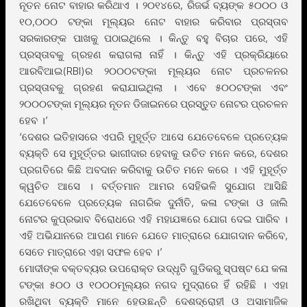
ନୂତନ ନୋଟ ବାହାର କରିଥାଏ । ୨୦୧୪ରେ, ରିଜର୍ଭ ବ୍ୟଙ୍କ ୫୦୦୦ ଓ
୧୦,୦୦୦ ଟଙ୍କା ମୂଲ୍ୟର ନୋଟ ବାହାର କରିବାର ପ୍ରସ୍ତାବ
ସରକାରଙ୍କ ପାଖକୁ ପଠାଇଥିଲେ । କିନ୍ତୁ ବହୁ ବିଚାର ପରେ, ଏହି
ପ୍ରସ୍ତାବକୁ ଗ୍ରହଣ କରାଗଲା ନାହିଁ । କିନ୍ତୁ ଏହି ପ୍ରକ୍ରିୟାରେ
ଆରବିଆଇ(RBI)ର ୨୦୦୦ଟଙ୍କା ମୂଲ୍ୟର ନୋଟ ପ୍ରଚଳନର
ପ୍ରସ୍ତାବକୁ ଗ୍ରହଣ କରାଯାଇଥିଲା । ଏବେ ୫୦୦ଟଙ୍କା ଏବଂ
୨୦୦୦ଟଙ୍କା ମୂଲ୍ୟର ନୂତନ ଡିଜାଇନରେ ପ୍ରସ୍ତୁତ ନୋଟର ପ୍ରଚଳନ
ହେବ ।’
‘ଦେଶର ଇତିହାସରେ ଏପରି ମୁହୂର୍ତ୍ତ ଆସେ ଯେତେବେଳେ ପ୍ରତ୍ୟେକ
ବ୍ୟକ୍ତି ସେ ମୁହୂର୍ତ୍ତର ଭାଗୀଦାର ହେବାକୁ ଉଚିତ ମନେ କରେ, ଦେଶର
ପ୍ରଗତିରେ କିଛି ଅବଦାନ କରିବାକୁ ଉଚିତ ମନେ କରେ । ଏହି ମୁହୂର୍ତ୍ତ
କ୍ୱଚିତ ଆସେ । ବର୍ତ୍ତମାନ ଆମର ସେହିଭଳି ସୁଯୋଗ ଆସିଛି
ଯେତେବେଳେ ପ୍ରତ୍ୟେକ ନାଗରିକ ଦୁର୍ନୀତି, କଳା ଟଙ୍କା ଓ ଜାଲି
ନୋଟର କୁପ୍ରଭାବ ବିରୋଧରେ ଏହି ମହାଯଜ୍ଞରେ ଯୋଗ ଦେଇ ପାରିବ ।
ଏହି ଅଭିଯାନରେ ଆପଣ ମାନେ ଯେତେ ମାତ୍ରାରେ ଯୋଗଦାନ କରିବେ,
ସେତେ ମାତ୍ରାରେ ଏହା ସଫଳ ହେବ ।’
ମୋଦୀଙ୍କ ବକ୍ତବ୍ୟର ଉପରୋକ୍ତ ଉଦ୍ଧୃତି ଗୁଡିକରୁ ସ୍ପଷ୍ଟ ଯେ କଳା
ଟଙ୍କା ୫୦୦ ଓ ୧୦୦୦ମୂଲ୍ୟର ନଗଦ ମୁଦ୍ରାରେ ହିଁ ରହିଛି । ଏହା
ରଖିଥିବା ବ୍ୟକ୍ତି ମାନେ ହେଉଛନ୍ତି ଦେଶଦ୍ରୋହୀ ଓ ଅସାମାଜିକ