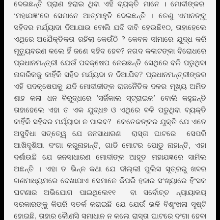
ଦେଇଛନ୍ତି ପ୍ରାଣ ହରାଇ ଥିବା ଏହି ବ୍ୟକ୍ତି ମାନେ । ମୋଦୀଙ୍କର
‘ମହାଯଜ୍ଞ’ରେ ସେମାନେ ଆତ୍ମାହୁତି ଦେଇଛନ୍ତି । ତେଣୁ ଏମାନଙ୍କୁ
ସହିଦର ମର୍ଯ୍ୟାଦା ଦିଆଯାଉ ବୋଲି ଯଦି ଦାବି ହେଉଛି୧୦, ତାହାହେଲେ
ଏଥିରେ ଅଯୈକ୍ତିକତା ରହିଲା କେଉଁଠି ? କେବଳ ସୀମାରେ ଯୁଦ୍ଧ କରି
ମୃତ୍ୟୁବରଣ କଲେ ହିଁ ଜଣେ ସହିଦ ହେବ? ନଗଦ କଳାଟଙ୍କା ବିରୋଧରେ
ପ୍ରଧାନମନ୍ତ୍ରୀ ଯେଉଁ ପଦକ୍ଷେପ ନେଇଛନ୍ତି ସେଥିରେ ବଳି ପଡୁଥିବା
ନାଗରିକକୁ କାହିଁକି ସହିଦ ମର୍ଯ୍ୟଦା ନ ଦିଆଯିବ? ପ୍ରଧାନମନ୍ତ୍ରୀଙ୍କର
ଏହି ପଦକ୍ଷେପକୁ ଯଦି ମୋଦୀଜୀଙ୍କ ରାଜନୈତିକ ଦଳର ମୂଖ୍ୟ ଅମିତ
ଶାହ କଳା ଧନ ବିରୁଦ୍ଧରେ ‘ସର୍ଜିକାଲ ସ୍ଟ୍ରାଇକ’ ବୋଲି କହୁଛନ୍ତି
ତାହାହେଲେ ଏହା ତ ଏକ ଯୁଦ୍ଧ୭ ଓ ଏଥିରେ ବଳି ପଡୁଥିବା ବ୍ୟକ୍ତି
କାହିଁକି ସହିଦର ମର୍ଯ୍ୟାଦା ନ ପାଇବ? କେତେକଙ୍କର ଯୁକ୍ତି ଯେ ଏତେ
ଅସୁବିଧା ସତ୍ତେ୍ୱ ଯେ ଜନସାଧାରଣ ରାସ୍ତା ଘାଟରେ ସେପରି
ଆଖିଦୃଶିଆ ଦଂଗା କରୁନାହାନ୍ତି, ଗାଡି ମୋଟର ପୋଡୁ ନାହାନ୍ତି, ଏହା
ଦର୍ଶାଉଛି ଯେ ଜନସାଧାରଣ ମୋଦୀଙ୍କ ଆହୂତ ମହାଯଜ୍ଞରେ ସାମିଲ
ଅଛନ୍ତି । ଏହା ତ ଭିନ୍ନ କଥା ଯେ ଦୀଲ୍ଲୀ ପୁଲିସ ସୂତ୍ରରୁ ଖବର
ଗଣମାଧ୍ୟମରେ ଦେଖାଯାଏ ସେମାନେ କିପରି ହଜାର ସଂଖ୍ୟାରେ ହିଂସକ
ଘଟଣାର ଅଭିଯୋଗ ପାଇଥିଲେ୧୧ ବା ସର୍ବୋଚ୍ଚ ନ୍ୟାୟାଳୟ
ସରକାରଙ୍କୁ କିପରି ସତର୍କ କରାଇଛି ଯେ ଯେଉଁ ଭଳି ବିଶୃଂଖଳା ସୃଷ୍ଟି
ହୋଇଛି, ତାହାର କୈାଣସି ସମାଧାନ ନ କଲେ ରାସ୍ତା ଘାଟରେ ଦଂଗା ହେବା