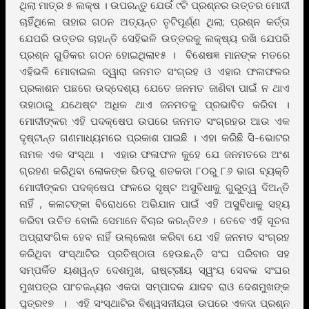
ଥିଲା ମାତ୍ର ୫ ଲକ୍ଷ । ଉପରନ୍ତୁ ଯେଉଁ ୯ଟି ପ୍ରଶ୍ନର ଉତ୍ତର ମୋଦୀ
ଚାହିଁଥିଲେ ତାହାର ଗଠନ ଅତ୍ୟନ୍ତ ତୃଟିପୂର୍ଣ୍ଣ ଥିଲା; ପ୍ରଶ୍ନ କର୍ତ୍ତା
ଯେପରି ଉତ୍ତର ଚାହାନ୍ତି ସେହିଭଳି ଉତ୍ତରକୁ ଲକ୍ଷ୍ୟ ରଖି ଯେପରି
ପ୍ରଶ୍ନ ଗୁଡିକର ଗଠନ ହୋଇଥିଲା୧୫ । ବିଶେଷଜ୍ଞ ମାନଙ୍କ ମତରେ
ଏହିଭଳି ମୋବାଇଲ ଦ୍ୱାରା ଜନମତ ସଂଗ୍ରହ ଓ ଏହାର ଫଳାଫଳର
ପ୍ରକାଶନ ପଛରେ ଉଦ୍ଦେଶ୍ୟ ଯେତେ ଜନମତ ଜାଣିବା ପାଇଁ ନ ଥାଏ
ତାହାଠାରୁ ଯଥେଷ୍ଟ ଅଧିକ ଥାଏ ଜନମତକୁ ପ୍ରଭାବିତ କରିବା ।
ମୋଦୀଙ୍କର ଏହି ପଦକ୍ଷେପ ଉପରେ ଜନମତ ସଂଗ୍ରହର ଆଉ ଏକ
ଦୃଷ୍ଟାନ୍ତ ଗଣମାଧ୍ୟମରେ ପ୍ରକାଶ ପାଇଛି । ଏହା କରିଛି ସି-ଭୋଟର
ନାମକ ଏକ ସଂସ୍ଥା । ଏହାର ଫଳାଫଳ କୁହେ ଯେ ଜନମତରେ ଅଂଶ
ଗ୍ରହଣ କରିଥିବା ଲୋକଙ୍କ ଭିତରୁ ଶତକଡା ୮୦ରୁ ୮୬ ଭାଗ ବ୍ୟକ୍ତି
ମୋଦୀଙ୍କର ପଦକ୍ଷେପ ଫଳରେ ସୃଷ୍ଟ ଅସୁବିଧାକୁ ଗୁରୁତ୍ୱ ଦିଅନ୍ତି
ନାହିଁ , କଳାଟଙ୍କା ବିରୋଧରେ ଅଭିଯାନ ପାଇଁ ଏହି ଅସୁବିଧାକୁ ସହ୍ୟ
କରିବା ଉଚିତ ବୋଲି ସେମାନେ ବିଚାର କରନ୍ତି୧୬ । ତେବେ ଏହି ସୂଚନା
ଅପ୍ରାସଂଗିକ ହେବ ନାହିଁ ଉଲ୍ଲେଖ କରିବା ଯେ ଏହି ଜନମତ ସଂଗ୍ରହ
କରିଥିବା ସଂସ୍ଥାଟିର ପ୍ରତିଷ୍ଠାତା ହେଉଛନ୍ତି ସଂଘ ପରିବାର ସହ
ସମ୍ପର୍କିତ ୟଶୱନ୍ତ ଦେଶମୁଖ, ରାଷ୍ଟ୍ରୀୟ ସ୍ୱଂୟ ସେବକ ସଂଘର
ମୁଖପତ୍ର ପାଂଚଜନ୍ୟର ଏକଦା ସମ୍ପାଦକ ଯାଦବ ରାଓ ଦେଶମୁଖଙ୍କ
ପୁତ୍ର୧୭ । ଏହି ସଂସ୍ଥାଟିର ବିଶ୍ୱସନୀୟତା ଉପରେ ଏକଦା ପ୍ରଶ୍ନ