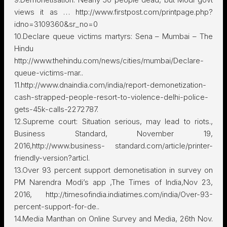
views it as … http://www.firstpost.com/printpage.php?
idno=3109360&sr_no=0
10.Declare queue victims martyrs: Sena – Mumbai – The
Hindu
http://www.thehindu.com/news/cities/mumbai/Declare-
queue-victims-mar..
11.http://www.dnaindia.com/india/report-demonetization-
cash-strapped-people-resort-to-violence-delhi-police-
gets-45k-calls-2272787.
12.Supreme court: Situation serious, may lead to riots.,
Business Standard, November 19,
2016,http://www.business- standard.com/article/printer-
friendly-version?articl.
13.Over 93 percent support demonetisation in survey on
PM Narendra Modi’s app ,The Times of India,Nov 23,
2016, http://timesofindia.indiatimes.com/india/Over-93-
percent-support-for-de..
14.Media Manthan on Online Survey and Media, 26th Nov.