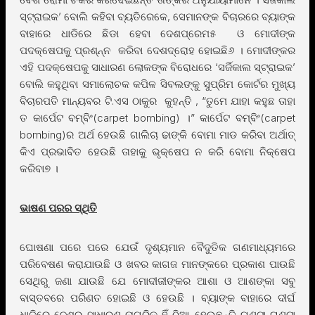
ସ୍ଟ୍ରାଇକ’ ବୋଲି କହିବା ବ୍ୟତିରେକେ, ସେମାନଙ୍କ ବିଚାରରେ ବ୍ୟାଙ୍କ
ବାହାରେ ଧାଡିରେ ଛିଡା ହେବା ଦେଶପ୍ରେମ୫ ଓ ମୋଦୀଙ୍କ
ପଦକ୍ଷେପକୁ ପ୍ରଶ୍ନ୍ନ କରିବା ଦେଶଦ୍ରୋହ ହୋଇଛି୬ । ମୋଦୀଙ୍କର
ଏହି ପଦକ୍ଷେପକୁ ସାଧାରଣ ଲୋକଙ୍କ ବିରୋଧରେ ‘ସର୍ଜିକାଲ ସ୍ଟ୍ରାଇକ’
ବୋଲି କହୁଥିବା ସମାଲୋଚକ କପିଳ ସିବଲଙ୍କୁ ସୁପ୍ରିମ କୋର୍ଟର ମୁଖ୍ୟ
ବିଚାରପତି ମାନ୍ୟବର ଟି.ଏସ ଠାକୁର କୁହନ୍ତି , “ତୁମେ ଯାହା କହୁଛ ତାହା
ତ କାର୍ପେଟ ବମ୍ବିଂ(carpet bombing) ।” କାର୍ପେଟ ବମ୍ବିଂ(carpet
bombing)ର ଅର୍ଥ ହେଉଛି ଗାଲିଚା ଢାଙ୍କି ବୋମା ମାଡ କରିବା ଅର୍ଥାତ୍
କିଏ ପ୍ରଭାବିତ ହେଉଛି ତାହାକୁ ଭୃକ୍ଷେପ ନ କରି ବୋମା ନିକ୍ଷେପ
କରିବା୭ ।
ଭାଷଣ ପରର ସ୍ଥିତି
ଘୋଷଣା ପରେ ପରେ ଯେଉଁ ଦୃଶ୍ୟମାନ ବୈଦୁତିକ ଗଣମାଧ୍ୟମରେ
ପରିବେଷଣ କରାଯାଉଛି ଓ ଖବର କାଗଜ ମାନଙ୍କରେ ପ୍ରକାଶ ପାଉଛି
ସେଥିରୁ ଜଣା ଯାଉଛି ଯେ ମୋଦୀଜୀଙ୍କର ଆଶା ଓ ଆଶଙ୍କା ସବୁ
ବାସ୍ତବରେ ପରିଣତ ହୋଇଛି ଓ ହେଉଛି । ବ୍ୟାଙ୍କ ବାହାରେ ଦୀର୍ଘ
ଧାଡିରେ ଦେଶର ସାଧାରଣ ନାଗରିକ ହିଁ ଠିଆ ହେଉଛନ୍ତି ଘଣ୍ଟା ଘଣ୍ଟା