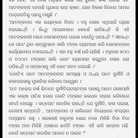
ଆତଙ୍କବାଦ ହେଉଛି ପୂଯରେ ଭରା କ୍ଷତ, ଯାହା ବିକାଶ ଦିଗରେ ଆମର
ଅଗ୍ରଗତିକୁ ପଛରୁ ଟାଣୁଛି ।’
‘ଆତଙ୍କବାଦ ଏକ ଭୟଙ୍କର ବିପଦ । ବହୁ ଲୋକ ଏଥିପାଇଁ ପ୍ରାଣ
ହରାଇଛନ୍ତି । କିନ୍ତୁ ଆପଣମାନେ କେଭେଁ ଭାବିଛନ୍ତି କି ଏହି
ଆତଙ୍କବାଦୀ ମାନେ ସେମାନଙ୍କର ପଇସା କେଉଁଠୁ ପାଆନ୍ତି ? ସୀମାନ୍ତ
ସେ ପଟେ ଥିବା ଶତ୍ରୁମାନେ ଜାଲି ଟଙ୍କା ବ୍ୟବହାର କରି ସେମାନଙ୍କର
କାର୍ଯ୍ୟକଳାପ ଚଳାଇଥାନ୍ତି । ଏହା ବହୁ ବର୍ଷ ଧରି ଚାଲିଛି । ବହୁବାର ୫୦୦
ଓ ୧୦୦୦ ଟଙ୍କାର ଜାଲି ନୋଟ ବ୍ୟବହାର କରୁଥିବା ଲୋକ ଧରା
ପଡିଛନ୍ତି ଓ ତାଙ୍କଠାରୁ ଏହି ନୋଟ ଜବତ ହୋଇଛି ।’
‘ଗୋଟିଏ ପଟେ ଆତଙ୍କବାଦର ସମସ୍ୟା ଓ ଅନ୍ୟ ପଟେ ଦୁର୍ନୀତି ଓ
କଳାପଇସାକୁ ମୁକାବିଲା କରିବାର ଆହ୍ୱାନ ।’
‘ଗତ ଅଢେଇ ବର୍ଷ ଭିତରେ ଦୁର୍ନୀତିଗ୍ରସ୍ତଙ୍କ ପାଖରୁ ଆମେ ପାଖାପାଖି
ଏକ ଲକ୍ଷ ପଚିଶ ହଜାର କୋଟି ଟଙ୍କାର କଳାଧନ ବାହାର କରିବାରେ
ସମର୍ଥ ହୋଇଛୁ । ସଚ୍ଚୋଟ ନାଗରିକ ଚାହାନ୍ତି ଯେ ଦୁର୍ନୀତି, କଳା ପଇସା,
ବେନାମୀ ସମ୍ପତ୍ତି , ଆତଙ୍କବାଦ ଓ ଜାଲିନୋଟ ବିରୋଧରେ ସଂଗ୍ରାମ
ଅବ୍ୟାହତ ରହୁ । ସରକାରୀ ବାବୁଙ୍କ ଶେଯ ତଳେ ମିଳିଛି ବିଡା ବିଡା
ଟଙ୍କା ଅବା ମିଳିଛି ଅଖାରେ ଭର୍ତ୍ତି ଟଙ୍କା- ଏହି ଭଳି ସମ୍ବାଦ ପଢି
କେଉଁ ସଚ୍ଚୋଟ ନାଗରିକ ଆଗାତ ନ ପାଇବ ?’