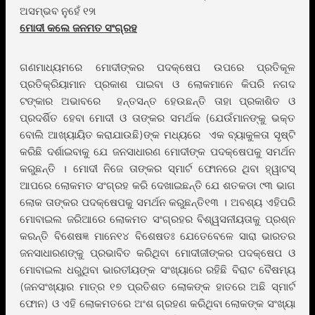
ଅସମ୍ଭବ ନୁହେଁ ୧୨ା
ମୋଦୀ କଲେ ଜନମତ ସଂଗ୍ରହ
ଗଣମାଧ୍ୟମରେ ମୋଦୀଙ୍କର ପଦକ୍ଷେପ ଉପରେ ପ୍ରତିକୂଳ
ପ୍ରତିକ୍ରିୟାମାନ ପ୍ରକାଶ ପାଇବା ଓ ଲୋକମାନେ କିପରି ନଗଦ
ଟଙ୍କାର ଅଭାବରେ ହନ୍ତସନ୍ତ ହେଉଛନ୍ତି ତାହା ପ୍ରକାଶିତ ଓ
ପ୍ରଦର୍ଶିତ ହେବା ମୋଦୀ ଓ ତାଙ୍କର ସମର୍ଥକ (ଯେଉଁମାନଙ୍କୁ ଭକ୍ତ
ବୋଲି ଆଖ୍ୟାୟିତ କରାଯାଉଛି)ଙ୍କ ମଧ୍ୟରେ ଏକ ବ୍ୟାକୁଳତା ସୃଷ୍ଟି
କରିଛି ଦର୍ଶାଇବାକୁ ଯେ ଜନସାଧାରଣ ମୋଦୀଙ୍କ ପଦକ୍ଷେପକୁ ସମର୍ଥନ
କରୁଛନ୍ତି । ମୋଦୀ ନିଜେ ତାଙ୍କର ସ୍ମାର୍ଟ ଫୋନରେ ଥିବା ହ୍ୱାଟସ୍
ଆପରେ ଲୋକମତ ସଂଗ୍ରହ କରି ଦେଖାଇଛନ୍ତି ଯେ ଶତକଡା ୯୩ ଭାଗ
ଲୋକ ତାଙ୍କର ପଦକ୍ଷେପକୁ ସମର୍ଥନ କରୁଛନ୍ତି୧୩ । ଅବଶ୍ୟ ଏହିପରି
ମୋବାଇଲ ଜରିଆରେ ଲୋକମତ ସଂଗ୍ରହର ବିଶ୍ୱସନୀୟତାକୁ ପ୍ରଶ୍ନ
କରନ୍ତି ବିଶେଷଜ୍ଞ ମାନେ୧୪ ବିଶେଷତଃ ଯେତେବେଳେ ସାରା ଭାରତର
ଜନସାଧାରଣଙ୍କୁ ପ୍ରଭାବିତ କରିଥିବା ମୋଦୀଜୀଙ୍କର ପଦକ୍ଷେପ ଓ
ମୋବାଇଲ ଧରୁଥିବା ଭାରତୀୟଙ୍କ ସଂଖ୍ୟାରେ ରହିଛି ବିରାଟ ବୈଷମ୍ୟ
(ଜନସଂଖ୍ୟାର ମାତ୍ର ୧୭ ପ୍ରତିଶତ ଲୋକଙ୍କ ହାତରେ ଅଛି ସ୍ମାର୍ଟ
ଫୋନ) ଓ ଏହି ଲୋକମତରେ ଅଂଶ ଗ୍ରହଣ କରିଥିବା ଲୋକଙ୍କ ସଂଖ୍ୟା