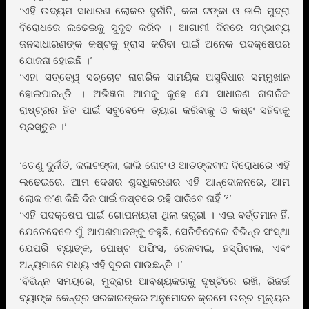
‘ଏହି ଉଦ୍ୟମ ସାଧାରଣ ଲୋକର ଦୁର୍ନୀତି, କଳା ଟଙ୍କା ଓ ଜାଲି ମୁଦ୍ରା
ବିରୋଧରେ ଲଢେଇକୁ ସୁଦୃଢ କରିବ । ଆଗାମୀ ଦିନରେ ସମ୍ଭାବ୍ୟ
ଜନସାଧାରଣଙ୍କ କଷ୍ଟକୁ ହ୍ରାସ କରିବା ପାଇଁ ଅନେକ ପଦକ୍ଷେପର
ଯୋଜନା ହୋଇଛି ।’
‘ଏହା ସତ୍ତେ୍ୱ ସଚ୍ଚୋଟ ନାଗରିକ ସାମୟିକ ଅସୁବିଧାର ସମ୍ମୁଖୀନ
ହୋଇପାରନ୍ତି । ଅଭିଜ୍ଞତା ଆମକୁ କୁହେ ଯେ ସାଧାରଣ ନାଗରିକ
ରାଷ୍ଟ୍ରର ହିତ ପାଇଁ ସବୁବେଳେ ତ୍ୟାଗ କରିବାକୁ ଓ କଷ୍ଟ ସହିବାକୁ
ପ୍ରସ୍ତୁତ ।’
‘ତେଣୁ ଦୁର୍ନୀତି, କଳାଟଙ୍କା, ଜାଲି ନୋଟ ଓ ଆତଙ୍କବାଦ ବିରୋଧରେ ଏହି
ଲଢେଇରେ, ଆମ ଦେଶର ଶୁଦ୍ଧିକରଣର ଏହି ଆନ୍ଦୋଳନରେ, ଆମ
ଲୋକ କ’ଣ କିଛି ଦିନ ପାଇଁ କଷ୍ଟରେ ରହି ପାରିବେ ନାହିଁ ?’
‘ଏହି ପଦକ୍ଷେପ ପାଇଁ ଗୋପନୀୟତା ଥିଲା ଜରୁରୀ । ଏଇ ବର୍ତ୍ତମାନ ହିଁ,
ଯେତେବେଳେ ମୁଁ ଆପଣମାନଙ୍କୁ କହୁଛି, ସେତିକିବେଳେ ବିଭିନ୍ନ ସଂସ୍ଥା
ଯେପରି ବ୍ୟାଙ୍କ, ପୋଷ୍ଟ ଅଫିସ, ରେଳବାଇ, ହସ୍ପିଟାଲ, ଏବଂ
ଅନ୍ୟମାନେ ମଧ୍ୟ ଏହି ସୂଚନା ପାଉଛନ୍ତି ।’
‘ବିଭିନ୍ନ ସମୟରେ, ମୁଦ୍ରାର ଆବଶ୍ୟକତାକୁ ଦୃଷ୍ଟିରେ ରଖି, ରିଜର୍ଭ
ବ୍ୟାଙ୍କ କେନ୍ଦ୍ର ସରକାରଙ୍କର ଅନୁମୋଦନ କ୍ରମେ ଉଚ୍ଚ ମୂଲ୍ୟର