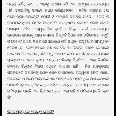
ମଧ୍ୟ ଉଠିଥିଲା୧୮ ଓ ଏହାକୁ ଆଧାର କରି ଏକ ପ୍ରମୁଖ ଗଣମାଧ୍ୟମ
ଏହି ସଂସ୍ଥାଟିକୁ ବାସନ୍ଦ ମଧ୍ୟ କରିଥିଲେ୧୯ । କହିବା ବାହୁଲ୍ୟ ଯେ
ନିଜେ ପ୍ରଧାନମନ୍ତ୍ରୀ ମୋଦୀ ଓ ତାଙ୍କର ସମର୍ଥକ ମାନେ ୫୦୦ ଓ
୧୦୦୦ଟଙ୍କାର ଅଚଳ ନିଷ୍ପତ୍ତି ସପକ୍ଷରେ ଜନମତ ରହିଛି ବୋଲି
ପ୍ରଚାର କରିବା ଅସ୍ୱାଭାବିକ ନୁହେଁ । କିନ୍ତୁ ଯେଉଁ ଗଣମାଧ୍ୟମ
କ୍ଷେତ୍ର ଉପରକୁ ଯାଇ ବାସ୍ତବ ଚିତ୍ରଟି ସିଧାସଳଖ ପରିବେଷଣ କରୁଛି
ଓ ଦେଖାଉଛି ଯେ କିପରି ଜନସାଧାରଣ ନାହିଁ ନ ଥିବା ଅସୁବିଧାର ସମ୍ମୁଖୀନ
ହେଉଛନ୍ତି, ସେତେବେଳେ କିଛି ସମର୍ଥକ ବା ‘ଭକ୍ତ’ ମାନେ ସେଠାରେ
ଯାଇ ପହଂଚିଯାଇ ସାମ୍ବାଦିକଙ୍କୁ ବାଧା ଦେବା ଓ ମୋଦୀଙ୍କ ଜୟଜୟକାର
ସ୍ଲୋଗାନ ଦେବାର ଦୃଶ୍ୟ ମଧ୍ୟ ଦେଖିବାକୁ ମିଳୁଛି୨୦ । ଏହା ନିଶ୍ଚିତ
ଭାବରେ ଚିନ୍ତାର ବିଷୟ ଏଥିରେ ସନ୍ଦେହ ନାହିଁ । ନିଜ ପଦକ୍ଷେପ
ସପକ୍ଷରେ ସମର୍ଥନକୁ ଯେନ କେନ ଉପାୟରେ, ଅସ୍ୱଚ୍ଛ ହେଉ ପଛେ,
ଗଢାଇବା ଓ ଅନ୍ୟ ପକ୍ଷରେ ଏହି ପଦକ୍ଷେପ ପ୍ରତି ଥିବା ଅସନ୍ତୋଷର
ପ୍ରଦର୍ଶନକୁ ବଳପୂର୍ବକ ବନ୍ଦ କରିବାର ଉଦ୍ୟମ ଭାରତୀୟ ଗଣତନ୍ତ୍ରର
ଭବିଷ୍ୟତ ପ୍ରତି ଏକ ବିପଦର ସୂଚନା, ଏହା କହିବା ଅତିଶୟୋକ୍ତି ହେବ
କି?
ଭିନ୍ନ ମୁଦ୍ରାରେ ଆସନ୍ନ ମୋଦୀ?