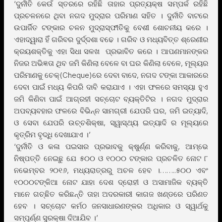
‘ଦୁର୍ନୀତି କେଉଁ ସ୍ତରରେ ରହିଛି ତାହାର ପ୍ରତ୍ୟକ୍ଷ ସମ୍ପର୍କ ରହିଛି
ପ୍ରଚଳନରେ ଥିବା ନଗଦ ମୁଦ୍ରାର ପରିମାଣ ସହିତ । ଦୁର୍ନୀତି ବାଟରେ
ଉପାର୍ଜିତ ଟଙ୍କାର ଚଳନ ମୁଦ୍ରାସ୍ଫୀତିକୁ ବେଶୀ ଶୋଚନୀୟ କରେ ।
ଏହାଦ୍ୱାରା ହିଁ ଗରିବର ଦୁର୍ଦ୍ଦଶା ବଢେ । ଗରିବ ଓ ମଧ୍ୟବିତ୍ତ ଶ୍ରେଣୀର
କ୍ରୟଶକ୍ତିକୁ ଏହା ସିଧା ସଳଖ ପ୍ରଭାବିତ କରେ । ଆପଣମାନଙ୍କର
ନିଜର ଅଭିଜ୍ଞତା ଥିବ ଜମି କିଣିଲା ବେଳେ ବା ଘର କିଣିଲା ବେଳେ, ମୂଲ୍ୟର
ପରିମାଣକୁ ଚେକ୍(Cheque)ରେ ଦେବା ବାଦେ, ନଗଦ ଟଙ୍କା ଆକାରରେ
ଦେବା ପାଇଁ ମଧ୍ୟ କିପରି ଦାବି କରାଯାଏ । ଏହା ଫଳରେ ସମସ୍ୟା ହୁଏ
ଜମି କିଣିବା ପାଇଁ ଆଗ୍ରହୀ ସଚ୍ଚୋଟ ବ୍ୟକ୍ତିଟିର । ନଗଦ ମୁଦ୍ରାର
ଅପବ୍ୟବହାର ଫଳରେ ବିଭିନ୍ନ ସାମଗ୍ରୀ ଯେପରି ଘର, ଜମି ଇତ୍ୟାଦି,
ଓ ସେବା ଯେପରି ଉଚ୍ଚଶିକ୍ଷା, ସ୍ୱାସ୍ଥ୍ୟ ଇତ୍ୟାଦି ର ମୂଲ୍ୟରେ
କୃତ୍ରିମ ବୃଦ୍ଧି ଦେଖାଯାଏ ।’
‘ଦୁର୍ନୀତି ଓ କଳା ପଇସାର ପ୍ରଭାବକୁ କ୍ଷୁର୍ଣ୍ଣ କରିବାକୁ, ଆମ୍ଭେ
ନିଷ୍ପତ୍ତି ନେଇଛୁ ଯେ ୫୦୦ ଓ ୧୦୦୦ ଟଙ୍କାର ପ୍ରଚଳିତ ନୋଟ ୮
ନଭେମ୍ବର ୨୦୧୬, ମଧ୍ୟରାତ୍ରରୁ ଅଚଳ ହେବ ।……..୫୦୦ ଏବଂ
୧୦୦୦ଟଙ୍କିଆ ନୋଟ ଯାହା ଦେଶ ଦ୍ରୋହୀ ଓ ଅସାମାଜିକ ବ୍ୟକ୍ତି
ମାନେ ଗଚ୍ଛିତ କରିଛନ୍ତି ତାହା ଅଦରକାରୀ କାଗଜ ଖଣ୍ଡରେ ପରିଣତ
ହେବ । ସଚ୍ଚୋଟ କର୍ମଠ ଜନସାଧାରଣଙ୍କର ଅଧିକାର ଓ ସ୍ୱାର୍ଥକୁ
ସମ୍ପୂର୍ଣ୍ଣ ସୁରକ୍ଷା ଦିଆଯିବ ।’