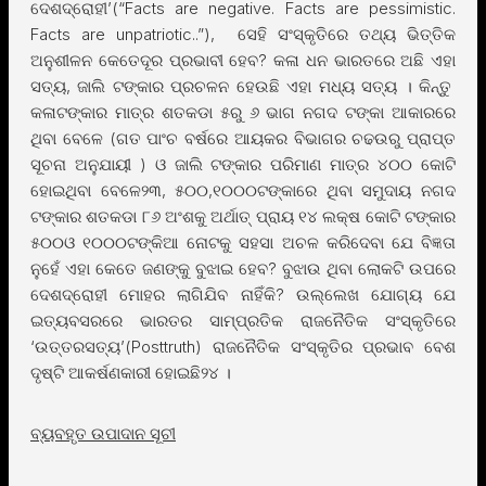
ଦେଶଦ୍ରୋହୀ’(“Facts are negative. Facts are pessimistic.
Facts are unpatriotic..”), ସେହି ସଂସ୍କୃତିରେ ତଥ୍ୟ ଭିତ୍ତିକ
ଅନୁଶୀଳନ କେତେଦୂର ପ୍ରଭାବୀ ହେବ? କଳା ଧନ ଭାରତରେ ଅଛି ଏହା
ସତ୍ୟ, ଜାଲି ଟଙ୍କାର ପ୍ରଚଳନ ହେଉଛି ଏହା ମଧ୍ୟ ସତ୍ୟ । କିନ୍ତୁ
କଳାଟଙ୍କାର ମାତ୍ର ଶତକଡା ୫ରୁ ୬ ଭାଗ ନଗଦ ଟଙ୍କା ଆକାରରେ
ଥିବା ବେଳେ (ଗତ ପାଂଚ ବର୍ଷରେ ଆୟକର ବିଭାଗର ଚଢଉରୁ ପ୍ରାପ୍ତ
ସୂଚନା ଅନୁଯାୟୀ ) ଓ ଜାଲି ଟଙ୍କାର ପରିମାଣ ମାତ୍ର ୪୦୦ କୋଟି
ହୋଇଥିବା ବେଳେ୨୩, ୫୦୦,୧୦୦୦ଟଙ୍କାରେ ଥିବା ସମୁଦାୟ ନଗଦ
ଟଙ୍କାର ଶତକଡା ୮୬ ଅଂଶକୁ ଅର୍ଥାତ୍ ପ୍ରାୟ ୧୪ ଲକ୍ଷ କୋଟି ଟଙ୍କାର
୫୦୦ଓ ୧୦୦୦ଟଙ୍କିଆ ନୋଟକୁ ସହସା ଅଚଳ କରିଦେବା ଯେ ବିଜ୍ଞତା
ନୁହେଁ ଏହା କେତେ ଜଣଙ୍କୁ ବୁଝାଇ ହେବ? ବୁଝାଉ ଥିବା ଲୋକଟି ଉପରେ
ଦେଶଦ୍ରୋହୀ ମୋହର ଲାଗିଯିବ ନାହିଁକି? ଉଲ୍ଲେଖ ଯୋଗ୍ୟ ଯେ
ଇତ୍ୟବସରରେ ଭାରତର ସାମ୍ପ୍ରତିକ ରାଜନୈତିକ ସଂସ୍କୃତିରେ
‘ଉତ୍ତରସତ୍ୟ’(Posttruth) ରାଜନୈତିକ ସଂସ୍କୃତିର ପ୍ରଭାବ ବେଶ
ଦୃଷ୍ଟି ଆକର୍ଷଣକାରୀ ହୋଇଛି୨୪ ।
ବ୍ୟବହୃତ ଉପାଦାନ ସୂଚୀ