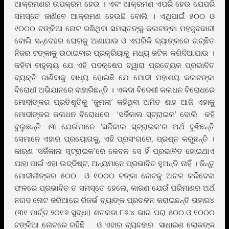
ଆକ୍ରମଣର ଉପକ୍ରମ ହେଉ । ଏବଂ ଆକ୍ରମଣ ଏପରି ହେଉ ଯେପରି
ସମସ୍ତେ ଜାଣିବେ ଆକ୍ରମଣ ହେଉଛି ବୋଲି । ଏଥିପାଇଁ ୫୦୦ ଓ
୧୦୦୦ ଟଙ୍କିଆ ନୋଟ ରଖିଥିବା ସମସ୍ତଙ୍କୁ କଳାଟଙ୍କା ମହଜୁଦକାରୀ
ବୋଲି ସନ୍ଦେହର ଘେରକୁ ଅଣାଯାଉ ଓ ଏପରିକି ବ୍ୟାଙ୍କରେ ଗଚ୍ଛିତ
ନିଜର ଟଙ୍କାକୁ ଉଠାଇବାର ପ୍ରକ୍ରିୟାକୁ ମଧ୍ୟ ଜଟିଳ କରିଦିଆଯାଉ ।
କହିବା ବାହୁଲ୍ୟ ଯେ ଏହି ପଦକ୍ଷେପ ଦ୍ୱାରା ପ୍ରତ୍ୟେକ ପ୍ରଭାବିତ
ବ୍ୟକ୍ତି ଜାଣିବାକୁ ବାଧ୍ୟ ହୋଇଛି ଯେ ମୋଦୀ ମହାଶୟ କଳାଟଙ୍କା
ବିରୋଧୀ ଅଭିଯାନରେ ବାହାରିଛନ୍ତି । ଏକଦା ବିଦେଶୀ କଳାଧନ ବିରୋଧରେ
ମୋଦୀଙ୍କର ପ୍ରତିଶୃତିକୁ ‘ଜୁମଲା’ କହିଥିବା ଅମିତ ଶାହ ଆଜି ଏହାକୁ
ମୋଦୀଙ୍କର କଳାଧନ ବିରୋଧରେ ‘ସର୍ଜିକାଲ ସ୍ଟ୍ରାଇକ’ ବୋଲି କହି
ବୁଲୁଛନ୍ତି ।୩ ଯେଉଁମାନେ ‘ସର୍ଜିକାଲ ସ୍ଟ୍ରାଇକ’ର ଅର୍ଥ ବୁଝିଛନ୍ତି
ସେମାନେ ଏହାର ପ୍ରୟୋଗକୁ, ଏହି ପ୍ରସଂଗରେ, ପ୍ରଶ୍ନ କରୁଛନ୍ତି ।
କାରଣ ‘ସର୍ଜିକାଲ ସ୍ଟ୍ରାଇକ’ରେ କେବଳ ସେ ହିଁ ପ୍ରଭାବିତ ହୋଇଥାଏ
ଯାହା ପାଇଁ ଏହା ଉଦ୍ଦିଷ୍ଟ, ଅନ୍ୟମାନେ ପ୍ରଭାବିତ ହୁଅନ୍ତି ନାହିଁ । କିନ୍ତୁ
ମୋଦୀଜୀଙ୍କର ୫୦୦ ଓ ୧୦୦୦ ଟଙ୍କା ନୋଟକୁ ଅଚଳ କରିଦେବା
ଫଳରେ ପ୍ରଭାବିତ ତ ସମସ୍ତେ ହେଲେ, କାରଣ ଯେଉଁ ପରିମାଣର ଅର୍ଥ
ନଗଦ ନୋଟ ଜରିଆରେ ରିଜର୍ଭ ବ୍ୟାଙ୍କ ପ୍ରଚଳନ କରାଇଛନ୍ତି ତାହାର୪
(୩୧ ମାର୍ଚ୍ଚ ୨୦୧୬ ସୁଦ୍ଧା) ଶତକଡା ୮୬.୪ ଭାଗ ପରା ୫୦୦ ଓ ୧୦୦୦
ଟଙ୍କିଆ ନୋଟରେ ରହିଛି ଓ ଏହାର ବ୍ୟବହାର ସାଧାରଣ ଲୋକଙ୍କ