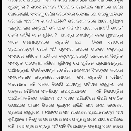
ଶୁଭଙ୍କର ? ତାଙ୍କ ନିଜ ଦଳ ବିଜେପି ତ ମୋଦୀଙ୍କ ସାମନାରେ ଗୈାଣ
ହୋଇଗଲାଣି, ସଂସଦକୁ ଗୈାଣ କରିଦେବାର ଉତ୍ସାହ ଯେ ତାଙ୍କୁ ଆବିଷ୍ଟ
କରି ନାହିଁ ଏହା କିଏ ବା କହି ପାରିବ? ଚାରି ଦଶକ ତଳେ ଆମେ ଶୁଣିଥିବା
‘ଇନ୍ଦିରା ଇଜ ଇଣ୍ଡିଆ’ ଭଳି ଆଉ କିଛି ଦିନ ପରେ ‘ମୋଦୀ ହିଁ ଭାରତ’
ବୋଲି କାହିଁକି ବା ନ ଶୁଣିବା ? ଅବଶ୍ୟ ମୋଦୀଙ୍କ ଦଳର ମୁଖପାତ୍ର
ମାନେ ଗଣମାଧ୍ୟମରେ କହୁଛନ୍ତି ଯେ ଠିକଣା ସମୟରେ
ପ୍ରଧାନମନ୍ତ୍ରୀ ମୋଦୀ ଏହି ପ୍ରସଂଗ ଉପରେ ତାଙ୍କର ବକ୍ତବ୍ୟ
ସଂସଦରେ ରଖିବେ । ଯଦି ସେ ବକ୍ତବ୍ୟ ରଖନ୍ତି ତାହାହେଲେ ନିଶ୍ଚିତ
ସମସ୍ତେ ଅପେକ୍ଷା କରିବେ ଶୁଣିବାକୁ ଯେ ପୂର୍ବତନ ପ୍ରଧାନମନ୍ତ୍ରୀ,
ଅର୍ଥମନ୍ତ୍ରୀ, ରିଜର୍ଭବ୍ୟାଙ୍କ ଗଭର୍ନର ମନମୋହନ ସିଂହଙ୍କର କଠୋର
ସମାଲୋଚନାର ଉତ୍ତରରେ ମୋଦୀଜୀ କ’ଣ କହୁଛନ୍ତି । ‘ମୈାନୀ’
ମନମୋହନ କହି ଏକଦା ବିଜେପି ଯାହାଙ୍କୁ ପରିହାସ କରୁଥିଲା, ସେ
ତାଙ୍କର ୭ମିନିଟର ସଂକ୍ଷିପ୍ତ ଉପସ୍ଥାପନରେ ଏହି ନିଷ୍ପତ୍ତିର
ଅଯୈ÷ାକ୍ତିକତା ଦର୍ଶାଇବା ସହ ଏହାର ପରିଣତିରେ କିପରି ସଂଗଠିତ
ଉପାୟରେ ଆଇନ ଭିତରେ ଲୁଣ୍ଟନ ଚାଲିଛି ତାହା ନେଇ ଉଦବେଗ
ପ୍ରକାଶ କରୁଥିଲେ । ନୀରବତାର ସହ ମାନ୍ୟବର ପ୍ରଧାନମନ୍ତ୍ରୀ ଏହା
ଶୁଣିଥିଲେ । କିନ୍ତୁ ତା ପରେ ପରେ ସେ ଯେ ଗୃହରୁ ଗଲେ ଆଉ ଫେରିଲେ
ନାହିଁ । ସେ ଗୃହରେ ରୁହନ୍ତୁ ଏହି ଦାବି ବିରୋଧୀଙ୍କ ପକ୍ଷରୁ ଏତେ ତୀବ୍ର