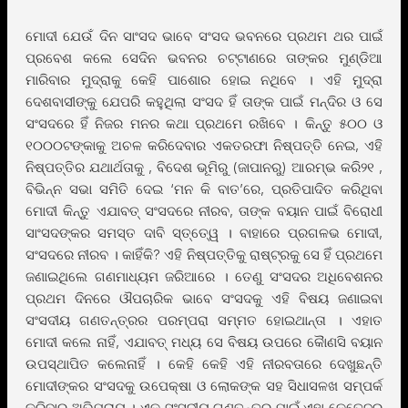
ମୋଦୀ ଯେଉଁ ଦିନ ସାଂସଦ ଭାବେ ସଂସଦ ଭବନରେ ପ୍ରଥମ ଥର ପାଇଁ
ପ୍ରବେଶ କଲେ ସେଦିନ ଭବନର ଚଟ୍ଟାଣରେ ତାଙ୍କର ମୁଣ୍ଡିଆ
ମାରିବାର ମୁଦ୍ରାକୁ କେହି ପାଶୋର ହୋଇ ନଥିବେ । ଏହି ମୁଦ୍ରା
ଦେଶବାସୀଙ୍କୁ ଯେପରି କହୁଥିଲା ସଂସଦ ହିଁ ତାଙ୍କ ପାଇଁ ମନ୍ଦିର ଓ ସେ
ସଂସଦରେ ହିଁ ନିଜର ମନର କଥା ପ୍ରଥମେ ରଖିବେ । କିନ୍ତୁ ୫୦୦ ଓ
୧୦୦୦ଟଙ୍କାକୁ ଅଚଳ କରିଦେବାର ଏକତରଫା ନିଷ୍ପତ୍ତି ନେଇ, ଏହି
ନିଷ୍ପତ୍ତିର ଯଥାର୍ଥତାକୁ , ବିଦେଶ ଭୂମିରୁ (ଜାପାନରୁ) ଆରମ୍ଭ କରି୨୧ ,
ବିଭିନ୍ନ ସଭା ସମିତି ଦେଇ ‘ମନ କି ବାତ’ରେ, ପ୍ରତିପାଦିତ କରିଥିବା
ମୋଦୀ କିନ୍ତୁ ଏଯାବତ୍ ସଂସଦରେ ନୀରବ, ତାଙ୍କ ବୟାନ ପାଇଁ ବିରୋଧୀ
ସାଂସଦଙ୍କର ସମସ୍ତ ଦାବି ସ୍ତ୍ତେ୍ୱ । ବାହାରେ ପ୍ରଗଳଭ ମୋଦୀ,
ସଂସଦରେ ନୀରବ । କାହିଁକି? ଏହି ନିଷ୍ପତ୍ତିକୁ ରାଷ୍ଟ୍ରକୁ ସେ ହିଁ ପ୍ରଥମେ
ଜଣାଇଥିଲେ ଗଣମାଧ୍ୟମ ଜରିଆରେ । ତେଣୁ ସଂସଦର ଅଧିବେଶନର
ପ୍ରଥମ ଦିନରେ ଔପଚାରିକ ଭାବେ ସଂସଦକୁ ଏହି ବିଷୟ ଜଣାଇବା
ସଂସଦୀୟ ଗଣତନ୍ତ୍ରର ପରମ୍ପରା ସମ୍ମତ ହୋଇଥାନ୍ତା । ଏହାତ
ମୋଦୀ କଲେ ନାହିଁ, ଏଯାବତ୍ ମଧ୍ୟ ସେ ବିଷୟ ଉପରେ କୈାଣସି ବୟାନ
ଉପସ୍ଥାପିତ କଲେନାହିଁ । କେହି କେହି ଏହି ନୀରବତାରେ ଦେଖୁଛନ୍ତି
ମୋଦୀଙ୍କର ସଂସଦକୁ ଉପେକ୍ଷା ଓ ଲୋକଙ୍କ ସହ ସିଧାସଳଖ ସମ୍ପର୍କ
କରିବାର ଅଭିପ୍ରାୟ । ଏକ ସଂସଦୀୟ ଗଣତନ୍ତ୍ର ପାଇଁ ଏହା କେତେଦୂର