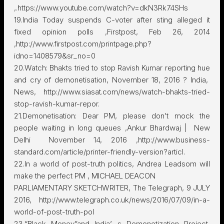
,.https://www.youtube.com/watch?v=dkN3Rk74SHs
19.India Today suspends C-voter after sting alleged it
fixed opinion polls ,Firstpost, Feb 26, 2014
,http://www.firstpost.com/printpage.php?
idno=1408579&sr_no=0
20.Watch: Bhakts tried to stop Ravish Kumar reporting hue
and cry of demonetisation, November 18, 2016 ? India,
News, http://www.siasat.com/news/watch-bhakts-tried-
stop-ravish-kumar-repor.
21.Demonetisation: Dear PM, please don’t mock the
people waiting in long queues ,Ankur Bhardwaj | New
Delhi November 14, 2016 ,http://www.business-
standard.com/article/printer-friendly-version?articl.
22.In a world of post-truth politics, Andrea Leadsom will
make the perfect PM , MICHAEL DEACON
PARLIAMENTARY SKETCHWRITER, The Telegraph, 9 JULY
2016, http://www.telegraph.co.uk/news/2016/07/09/in-a-
world-of-post-truth-pol
23.“Black Money”and India’ s Demonetization Project,