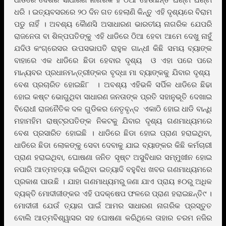
ଧରି । ଇତ୍ୟବସରରେ ୨୦ ଦିନ ଗତ ହେଲାଣି କିନ୍ତୁ ଏହି ଦୃଶ୍ୟରେ ବିରାମ
ପଡୁ ନାହିଁ । ଅବଶ୍ୟ କୈାଣସି ଅସାଧାରଣ ଭାରତୀୟ ନାଗରିକ ଯେପରି
ରାଜନେତା ବା ଶିଳ୍ପପତିଙ୍କୁ ଏହି ଧାଡିରେ ଠିଆ ହେବା ଆମେ ଦେଖୁ ନାହୁଁ
ଯଦିଓ କଂଗ୍ରେସର ଉପସଭାପତି ରାହୁଳ ଗାନ୍ଧୀ କିଛି ସମୟ ବ୍ୟାଙ୍କ
ବାହାରେ ଏକ ଧାଡିରେ ଛିଡା ହେବାର ଦୃଶ୍ୟ ଓ ଏହା ପରେ ପରେ
ମାନ୍ୟବର ପ୍ରଧାନମନ୍ତ୍ରୀଙ୍କର ବୃଦ୍ଧା ମା ବ୍ୟାଙ୍କକୁ ଯିବାର ଦୃଶ୍ୟ
ବେଶ ପ୍ରଚାରିତ ହୋଇଛି୮ । ଅବଶ୍ୟ ଏହିଭଳି ସର୍ପିଳ ଧାଡିରେ ଛିଢା
ହୋଇ କଷ୍ଟ ଭୋଗୁଥିବା ସାଧାରଣ ଜନତାଙ୍କ ପ୍ରତି ସହାନୁଭୂତି ଦେଖାଇ
ବିରୋଧୀ ରାଜନୈତିକ ଦଳ ଗୁଡିକର ନେତୃବୃନ୍ଦ ଏକାଠି ହୋଇ ଧାଡି ବାନ୍ଧି
ମହାମହିମ ରାଷ୍ଟ୍ରପତିଙ୍କ ନିକଟକୁ ଯିବାର ଦୃଶ୍ୟ ଗଣମାଧ୍ୟମରେ
ବେଶ ପ୍ରସାରିତ ହୋଇଛି । ଧାଡିରେ ଛିଡା ହୋଇ ପ୍ରାଣ ହରାଇଥିବା,
ଧାଡିରେ ଛିଡା ଲୋକଙ୍କୁ ସେବା ଦେବାକୁ ଯାଇ ବ୍ୟାଙ୍କର କିଛି କର୍ମଚାରୀ
ପ୍ରାଣ ହରାଇଥିବା, ଘୋଷଣା ଜନିତ ସୃଷ୍ଟ ଅସୁବିଧାର ସମ୍ମୁଖୀନ ହୋଇ
ନପାରି ଆତ୍ମହତ୍ୟା କରିଥିବା ଇତ୍ୟାଦି ବହୁବିଧ ଖବର ଗଣମାଧ୍ୟମରେ
ପ୍ରକାଶ ପାଉଛି । ଯାହା ଗଣମାଧ୍ୟମରୁ ଜଣା ଯାଏ ପ୍ରାୟ ୫୦ରୁ ଅଧିକ
ବ୍ୟକ୍ତି ମୋଦୀଜୀଙ୍କର ଏହି ପଦକ୍ଷେପ ଫଳରେ ପ୍ରାଣ ହରାଇଛନ୍ତି୯ ।
ମୋଦୀଜୀ ଯେଉଁ ତ୍ୟାଗ ପାଇଁ ଆମର ସାଧାରଣ ନାଗରିକ ପ୍ରସ୍ତୁତ
ବୋଲି ଆତ୍ମବିଶ୍ୱାସର ସହ ଘୋଷଣା କରିଥିଲେ ତାହାର ଚରମ ନଜିର