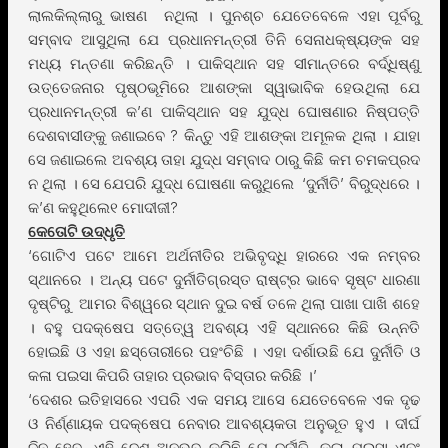
ଲାଲକିଲ୍ଲାରୁ ଭାଷଣ ନଥିଲା । ପୁନଶ୍ଚ ଯେତେବେଳେ ଏହା ପୂର୍ବରୁ
ସମ୍ବାଦ ଆସୁଥିଲା ଯେ ପ୍ରଧାନମନ୍ତ୍ରୀ ତିନି ସେନାଧକ୍ଷ୍ୟଙ୍କ ସହ
ମଧ୍ୟ ମନ୍ତଣା କରିଛନ୍ତି । ପାକିସ୍ଥାନ ସହ ସୀମାନ୍ତରେ ବର୍ଦ୍ଧିଷ୍ଣୁ
ଉତ୍ତେଜନାର ପୃଷ୍ଠଭୂମିରେ ଆଶଙ୍କା ସ୍ୱାଭାବିକ ହେଉଥିଲା ଯେ
ପ୍ରଧାନମନ୍ତ୍ରୀ କ’ଣ ପାକିସ୍ଥାନ ସହ ଯୁଦ୍ଧ ଘୋଷଣାର ନିଷ୍ପତ୍ତି
ଦେଶବାସୀଙ୍କୁ ଜଣାଇବେ ? କିନ୍ତୁ ଏହି ଆଶଙ୍କା ଅମୂଳକ ଥିଲା । ଯାହା
ସେ ଜଣାଇଲେ ଅବଶ୍ୟ ତାହା ଯୁଦ୍ଧ ସମ୍ବାଦ ଠାରୁ କିଛି କମ ଚମକପ୍ରଦ
ନ ଥିଲା । ସେ ଯେପରି ଯୁଦ୍ଧ ଘୋଷଣା କରୁଥିଲେ ‘ଦୁର୍ନୀତି’ ବିରୁଦ୍ଧରେ ।
କ’ଣ କହୁଥିଲେ୧ ମୋଦୀଜୀ?
କେତୋଟି ଉଦ୍ଧୃତି
‘ଗୋଟିଏ ପଟେ ଆମେ ଅର୍ଥନୀତିର ଅଭିବୃଦ୍ଧି ହାରରେ ଏକ ନମ୍ବର
ସ୍ଥାନରେ । ଅନ୍ୟ ପଟେ ଦୁର୍ନୀତିଗ୍ରସ୍ତ ରାଷ୍ଟ୍ର ଭାବେ ସୃଷ୍ଟ ଧାରଣା
ଦୃଷ୍ଟିରୁ ଆମର ବିଶ୍ୱରେ ସ୍ଥାନ ଦୁଇ ବର୍ଷ ତଳେ ଥିଲା ପାଖା ପାଖି ଶହେ
। ବହୁ ପଦକ୍ଷେପ ସତ୍ତେ୍ୱ ଅବଶ୍ୟ ଏହି ସ୍ଥାନରେ କିଛି ଉନ୍ନତି
ହୋଇଛି ଓ ଏହା ଛସ୍ତୋରୀରେ ପହଂଚିଛି । ଏହା ଦର୍ଶାଉଛି ଯେ ଦୁର୍ନୀତି ଓ
କଳା ପଇସା କିପରି ତାହାର ପ୍ରଭାବ ବିସ୍ତାର କରିଛି ।’
‘ଦେଶର ଇତିହାସରେ ଏପରି ଏକ ସମୟ ଆସେ ଯେତେବେଳେ ଏକ ଦୃଢ
ଓ ନିର୍ଣ୍ଣାୟକ ପଦକ୍ଷେପ ନେବାର ଆବଶ୍ୟକତା ଅନୁଭୂତ ହୁଏ । ଦୀର୍ଘ
ଦିନ ହେବ, ଏହି ଦେଶ ଅନୁଭବ କରିଛି ଯେ ଦୁର୍ନୀତି, କଳା ପଇସା ଏବଂ