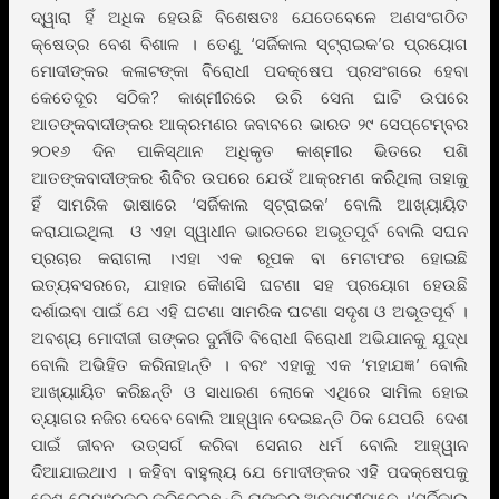
ଦ୍ୱାରା ହିଁ ଅଧିକ ହେଉଛି ବିଶେଷତଃ ଯେତେବେଳେ ଅଣସଂଗଠିତ
କ୍ଷେତ୍ର ବେଶ ବିଶାଳ । ତେଣୁ ‘ସର୍ଜିକାଲ ସ୍ଟ୍ରାଇକ’ର ପ୍ରୟୋଗ
ମୋଦୀଙ୍କର କଳାଟଙ୍କା ବିରୋଧୀ ପଦକ୍ଷେପ ପ୍ରସଂଗରେ ହେବା
କେତେଦୂର ସଠିକ? କାଶ୍ମୀରରେ ଉରି ସେନା ଘାଟି ଉପରେ
ଆତଙ୍କବାଦୀଙ୍କର ଆକ୍ରମଣର ଜବାବରେ ଭାରତ ୨୯ ସେପ୍ଟେମ୍ବର
୨୦୧୬ ଦିନ ପାକିସ୍ଥାନ ଅଧିକୃତ କାଶ୍ମୀର ଭିତରେ ପଶି
ଆତଙ୍କବାଦୀଙ୍କର ଶିବିର ଉପରେ ଯେଉଁ ଆକ୍ରମଣ କରିଥିଲା ତାହାକୁ
ହିଁ ସାମରିକ ଭାଷାରେ ‘ସର୍ଜିକାଲ ସ୍ଟ୍ରାଇକ’ ବୋଲି ଆଖ୍ୟାୟିତ
କରାଯାଇଥିଲା ଓ ଏହା ସ୍ୱାଧୀନ ଭାରତରେ ଅଭୂତପୂର୍ବ ବୋଲି ସଘନ
ପ୍ରଚାର କରାଗଲା ।ଏହା ଏକ ରୂପକ ବା ମେଟାଫର ହୋଇଛି
ଇତ୍ୟବସରରେ, ଯାହାର କୈାଣସି ଘଟଣା ସହ ପ୍ରୟୋଗ ହେଉଛି
ଦର୍ଶାଇବା ପାଇଁ ଯେ ଏହି ଘଟଣା ସାମରିକ ଘଟଣା ସଦୃଶ ଓ ଅଭୂତପୂର୍ବ ।
ଅବଶ୍ୟ ମୋଦୀଜୀ ତାଙ୍କର ଦୁର୍ନୀତି ବିରୋଧୀ ବିରୋଧୀ ଅଭିଯାନକୁ ଯୁଦ୍ଧ
ବୋଲି ଅଭିହିତ କରିନାହାନ୍ତି । ବରଂ ଏହାକୁ ଏକ ‘ମହାଯଜ୍ଞ’ ବୋଲି
ଆଖ୍ୟାାୟିତ କରିଛନ୍ତି ଓ ସାଧାରଣ ଲୋକେ ଏଥିରେ ସାମିଲ ହୋଇ
ତ୍ୟାଗର ନଜିର ଦେବେ ବୋଲି ଆହ୍ୱାନ ଦେଇଛନ୍ତି ଠିକ ଯେପରି ଦେଶ
ପାଇଁ ଜୀବନ ଉତ୍ସର୍ଗ କରିବା ସେନାର ଧର୍ମ ବୋଲି ଆହ୍ୱାନ
ଦିଆଯାଇଥାଏ । କହିବା ବାହୁଲ୍ୟ ଯେ ମୋଦୀଙ୍କର ଏହି ପଦକ୍ଷେପକୁ
ବେଶ ରୋମାଂଚକର କରିଦେଇଛନ୍ତି ତାଙ୍କର ଅନୁଯାୟୀମାନେ ।‘ସର୍ଜିକାଲ