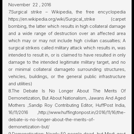
November 22 , 2016
7.Surgical strike – Wikipedia, the free encyclopedia
https://en.wikipedia.org/wiki/Surgical_strike (carpet
bombing, the latter which results in high collateral damage
and a wide range of destruction over an affected area
which may or may not include high civilian casualties; A
surgical strikeis called military attack which results in, was
intended to result in, or is claimed to have resulted in only
damage to the intended legitimate military target, and no
or minimal collateral damageto surrounding structures,
vehicles, buildings, or the general public infrastructure
and utilities)
8.The Debate Is No Longer About The Merits Of
Demonetization, But About Nationalism, Jawans And Aged
Mothers ,Sandip Roy Contributing Editor, HuffPost India,
16/11/2016 ,http://www.huffingtonpost.in/2016/11/16/the-
debate-is-no-longer-about-the-merits-of-
demonetization-but/
9.Demonetisation: Nearly 50 people dead, but Modi govt