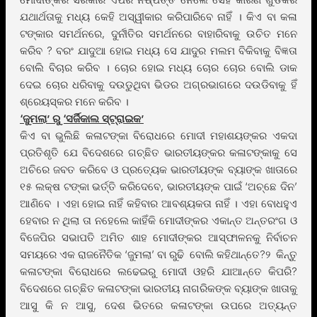
ଯଥାର୍ଥତାକୁ ମଧ୍ୟ କେହି ଅସ୍ୱୀକାର କରିପାରିବେ ନାହିଁ । କିଏ ବା କଳା
ଟଙ୍କାର ସମର୍ଥନରେ, ଦୁର୍ନୀତିର ସମର୍ଥନରେ ବାହାରିବାକୁ ଉଚିତ ମନେ
କରିବ ? ବରଂ ଯାଦୁଆ ହୋଇ ମଧ୍ୟ ସେ ଯାଦୁର ମଲମ ବିକିବାକୁ ବିଜ୍ଞତା
ବୋଲି ବିଚାର କରିବ । ଚୋର ହୋଇ ମଧ୍ୟ ଚୋର ଚୋର ବୋଲି ଡାକ
ଦେଇ ଚୋର ଧରିବାକୁ ଦଉଡୁଥିବା ଭିଡର ଅଗ୍ରଭାଗରେ ଦଉଡିବାକୁ ହିଁ
ଶ୍ରେୟସ୍କର ମନେ କରିବ ।
‘ଜୁମଲା’ ରୁ ‘ସର୍ଜିକାଲ ସ୍ଟ୍ରାଇକ’
କିଏ ବା ଭୁଲିଛି କଳାଟଙ୍କା ବିରୋଧରେ ମୋଦୀ ମହାଶୟଙ୍କର ଏକଦା
ପ୍ରତିଶୃତି ଯେ ବିଦେଶରେ ଗଚ୍ଛିତ ଭାରତୀୟଙ୍କର କଳାଟଙ୍କାକୁ ସେ
ଅଚିରେ ଜବତ କରିବେ ଓ ପ୍ରତ୍ୟେକ ଭାରତୀୟଙ୍କ ବ୍ୟାଙ୍କ ଖାତାରେ
୧୫ ଲକ୍ଷ ଟଙ୍କା ଭର୍ତ୍ତି କରିଦେବେ, ଭାରତୀୟଙ୍କ ପାଇଁ ‘ଅଚ୍ଛେ ଦିନ’
ଆଣିବେ । ଏହା ହୋଇ ନାହିଁ କହିବାର ଆବଶ୍ୟକତା ନାହିଁ । ଏହା ବୋଧହୁଏ
ହେବାର ନ ଥିଲା ତା ନହେଲେ କାହିଁକି ମୋଦୀଙ୍କର ଏକାନ୍ତ ଅନ୍ତରଂଗ ଓ
ବିଜେପିର ସଭାପତି ଅମିତ ଶାହ ମୋଦୀଙ୍କର ଆସ୍ଫାଳନକୁ ନିର୍ବାଚନ
ସମୟରେ ଏକ ରାଜନୈତିକ ‘ଜୁମଲା’ ବା ରୁଢି ବୋଲି କହିଥାନ୍ତେ?୨ କିନ୍ତୁ
କଳାଟଙ୍କା ବିରୋଧରେ ଲଢେଇରୁ ମୋଦୀ ଓହରି ଯାଆନ୍ତେ କିପରି?
ବିଦେଶରେ ଗଚ୍ଛିତ କଳାଟଙ୍କା ଭାରତୀୟ ନାଗରିକଙ୍କ ବ୍ୟାଙ୍କ ଖାତାକୁ
ଆସୁ କି ନ ଆସୁ, ଦେଶ ଭିତରେ କଳାଟଙ୍କା ଉପରେ ଅତ୍ୟନ୍ତ