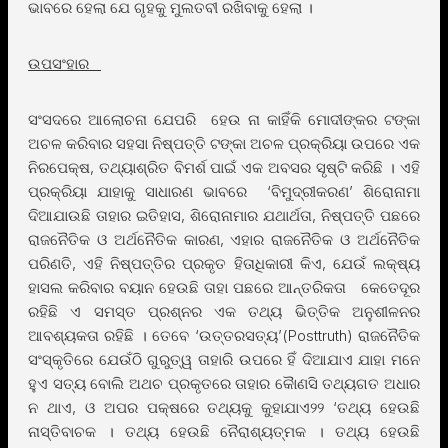
ଭାବରେ ହେଲା ଯେ ଗୃହକୁ ମୁଲତବୀ ରଖିବାକୁ ହେଲା ।
ଉପସଂହାର
ସଂସଦରେ ଆଲୋଚନା ଯେପରି ହେଉ ନା କାହିଁକି ମୋଦୀଙ୍କର ଟଙ୍କା
ଅଚଳ କରିବାର ସହସା ନିଷ୍ପତ୍ତି ଟଙ୍କା ଅଚଳ ପ୍ରକ୍ରିୟା ଉପରେ ଏକ
ନିରପେକ୍ଷ, ତଥ୍ୟାଶ୍ରିତ ବିମର୍ଶ ପାଇଁ ଏକ ଅବସର ସୃଷ୍ଟି କରିଛି । ଏହି
ପ୍ରକ୍ରିୟା ଯାହାକୁ ସାଧାରଣ ଭାବରେ ‘ବିମୁଦ୍ରୀକରଣ’ ଶିରୋନାମା
ଦିଆଯାଉଛି ତାହାର ଇତିହାସ, ଶିରୋନାମାର ଯଥାର୍ଥତା, ନିଷ୍ପତ୍ତି ପଛରେ
ରାଜନୈତିକ ଓ ଅର୍ଥନୈତିକ କାରଣ, ଏହାର ରାଜନୈତିକ ଓ ଅର୍ଥନୈତିକ
ପରିଣତି, ଏହି ନିଷ୍ପତ୍ତିର ପ୍ରକୃତ ହିତାଧିକାରୀ କିଏ, ଯେଉଁ ଲକ୍ଷ୍ୟ
ହାସଲ କରିବାର ବୟାନ ହେଉଛି ତାହା ପଛରେ ଆନ୍ତରିକତା କେତେଦୂର
ରହିଛି ଏ ସମସ୍ତ ପ୍ରଶ୍ନର ଏକ ତଥ୍ୟ ଭିତ୍ତିକ ଅନୁଶୀଳନର
ଆବଶ୍ୟକତା ରହିଛି । ତେବେ ‘ଉତ୍ତରସତ୍ୟ’(Posttruth) ରାଜନୈତିକ
ସଂସ୍କୃତିରେ ଯେଉଁଠି ଗୁରୁତ୍ୱ ତାହାରି ଉପରେ ହିଁ ଦିଆଯାଏ ଯାହା ମନେ
ହୁଏ ସତ୍ୟ ବୋଲି ଅଥଚ ପ୍ରକୃତରେ ତାହାର କୈାଣସି ତଥ୍ୟଗତ ଅଧାର
ନ ଥାଏ, ଓ ଅପର ପକ୍ଷରେ ତଥ୍ୟକୁ କୁହାଯାଏ୨୨ ‘ତଥ୍ୟ ହେଉଛି
ନାସ୍ତିବାଚକ । ତଥ୍ୟ ହେଉଛି ନୈରାଶ୍ୟତ୍ମକ । ତଥ୍ୟ ହେଉଛି