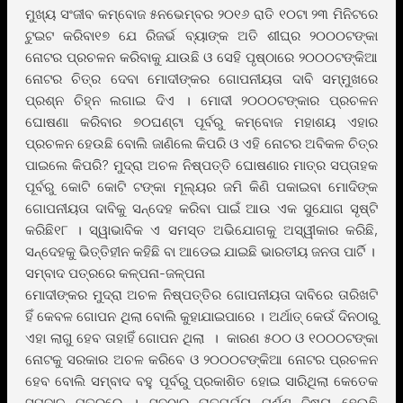
ମୁଖ୍ୟ ସଂଜୀବ କମ୍ବୋଜ ୫ନଭେମ୍ବର ୨୦୧୬ ରାତି ୧୦ଟା ୨୩ ମିନିଟରେ
ଟୁଇଟ କରିବା୧୭ ଯେ ରିଜର୍ଭ ବ୍ୟାଙ୍କ ଅତି ଶୀଘ୍ର ୨୦୦୦ଟଙ୍କା
ନୋଟର ପ୍ରଚଳନ କରିବାକୁ ଯାଉଛି ଓ ସେହି ପୃଷ୍ଠାରେ ୨୦୦୦ଟଙ୍କିଆ
ନୋଟର ଚିତ୍ର ଦେବା ମୋଦୀଙ୍କର ଗୋପନୀୟତା ଦାବି ସମ୍ମୁଖରେ
ପ୍ରଶ୍ନ ଚିହ୍ନ ଲଗାଇ ଦିଏ । ମୋଦୀ ୨୦୦୦ଟଙ୍କାର ପ୍ରଚଳନ
ଘୋଷଣା କରିବାର ୭୦ଘଣ୍ଟା ପୂର୍ବରୁ କମ୍ବୋଜ ମହାଶୟ ଏହାର
ପ୍ରଚଳନ ହେଉଛି ବୋଲି ଜାଣିଲେ କିପରି ଓ ଏହି ନୋଟର ଅବିକଳ ଚିତ୍ର
ପାଇଲେ କିପରି? ମୁଦ୍ରା ଅଚଳ ନିଷ୍ପତ୍ତି ଘୋଷଣାର ମାତ୍ର ସପ୍ତାହକ
ପୂର୍ବରୁ କୋଟି କୋଟି ଟଙ୍କା ମୂଲ୍ୟର ଜମି କିଣି ପକାଇବା ମୋଦିଙ୍କ
ଗୋପନୀୟତା ଦାବିକୁ ସନ୍ଦେହ କରିବା ପାଇଁ ଆଉ ଏକ ସୁଯୋଗ ସୃଷ୍ଟି
କରିଛି୧୮ । ସ୍ୱାଭାବିକ ଏ ସମସ୍ତ ଅଭିଯୋଗକୁ ଅସ୍ୱୀକାର କରିଛି,
ସନ୍ଦେହକୁ ଭିତ୍ତିହୀନ କହିଛି ବା ଆଡେଇ ଯାଇଛି ଭାରତୀୟ ଜନତା ପାର୍ଟି ।
ସମ୍ବାଦ ପତ୍ରରେ କଳ୍ପନା-ଜଳ୍ପନା
ମୋଦୀଙ୍କର ମୁଦ୍ରା ଅଚଳ ନିଷ୍ପତ୍ତିର ଗୋପନୀୟତା ଦାବିରେ ତାରିଖଟି
ହିଁ କେବଳ ଗୋପନ ଥିଲା ବୋଲି କୁହାଯାଇପାରେ । ଅର୍ଥାତ୍ କେଉଁ ଦିନଠାରୁ
ଏହା ଲାଗୁ ହେବ ତାହାହିଁ ଗୋପନ ଥିଲା । କାରଣ ୫୦୦ ଓ ୧୦୦୦ଟଙ୍କା
ନୋଟକୁ ସରକାର ଅଚଳ କରିବେ ଓ ୨୦୦୦ଟଙ୍କିଆ ନୋଟର ପ୍ରଚଳନ
ହେବ ବୋଲି ସମ୍ବାଦ ବହୁ ପୂର୍ବରୁ ପ୍ରକାଶିତ ହୋଇ ସାରିଥିଲା କେତେକ
ସମ୍ବାଦ ପତ୍ରରେ । ସବୁଠାରୁ ତାତ୍ପର୍ଯ୍ୟ ପୂର୍ଣ୍ଣ ବିଷୟ ହେଉଛି