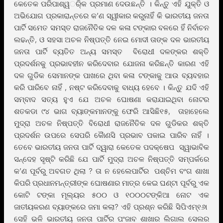
କେତେକ ପରିପାଶ୍ୱର୍ିକ ପ୍ରମାଣ ଦେଉଛନ୍ତି । କିନ୍ତୁ ଏହି ଯୁକ୍ତି ଓ
ଅଭିଯୋଗ ପ୍ରକାରାନ୍ତରେ କ’ଣ ସ୍ୱୀକାର କରୁନାହିଁ କି ଭାରତୀୟ ଜନତା
ପାର୍ଟି ସମେତ ସମସ୍ତ ରାଜନୈତିକ ଦଳ କଳା ଟଙ୍କାର ବଳରେ ହିଁ ନିର୍ବାଚନ
ଲଢନ୍ତି, ଓ ସହସା ଅଚଳ ନିଷ୍ପତ୍ତି ନେଇ ମୋଦୀ ତାଙ୍କ ଦଳ ଭାରତୀୟ
ଜନତା ପାର୍ଟି ବ୍ୟତିତ ଅନ୍ୟ ସମସ୍ତ ବିରୋଧୀ ଦଳଙ୍କର ଶକ୍ତି
ପ୍ରଦର୍ଶନକୁ ପ୍ରଭାବହୀନ କରିଦେବାର ଯୋଜନା କରିଛନ୍ତି କାରଣ ଏହି
ଦଳ ଗୁଡିକ ସେମାନଙ୍କ ପାଖରେ ଥିବା କଳା ଟଙ୍କାକୁ ଆଉ ବ୍ୟବହାର
କରି ପାରିବେ ନାହିଁ , ନଷ୍ଟ କରିଦେବାକୁ ବାଧ୍ୟ ହେବେ । କିନ୍ତୁ ଯଦି ଏହି
ସମ୍ବାଦ ସତ୍ୟ ହୁଏ ଯେ ଅଚଳ ଘୋଷଣା କରାଯାଇଥିବା ନୋଟର
ଶତକଡା ୯୪ ଭାଗ ବ୍ୟାଙ୍କମାନଙ୍କୁ ଫେରି ଆସିଛି୧୫, ତାହାହେଲେ
ମୁଦ୍ରା ଅଚଳ ନିଷ୍ପତ୍ତି ବିରୋଧୀ ରାଜନୈତିକ ଦଳ ଗୁଡିକର ଶକ୍ତି
ପ୍ରଦର୍ଶନ ଉପରେ ସେପରି କୈାଣସି ପ୍ରଭାବ ପକାଇ ପାରିବ ନାହିଁ ।
ତେବେ ଭାରତୀୟ ଜନତା ପାର୍ଟି ଦ୍ୱାରା କେତେକ ପଦକ୍ଷେପ ସ୍ୱାଭାବିକ
ସନ୍ଦେହ ସୃଷ୍ଟି କରିଛି ଯେ ପାର୍ଟି ମୁଦ୍ରା ଅଚଳ ନିଷ୍ପତ୍ତି ସମ୍ପର୍କରେ
କ’ଣ ପୂର୍ବରୁ ଅବଗତ ଥିଲା ? ତା ନ ହେଲେପାର୍ଟିର ପଶ୍ଚିମ ବଂଗ ଶାଖା
କିପରି ପ୍ରଧାନମନ୍ତ୍ରୀଙ୍କ ଘୋଷଣାର ମାତ୍ର କେଇ ଘଣ୍ଟା ପୂର୍ବରୁ ଏକ
କୋଟି ଟଙ୍କା ମୂଲ୍ୟର ୫୦୦ ଓ ୧୦୦୦ଟଙ୍କିଆ ନୋଟ ଏକ
ଜାତୀୟକରଣ ବ୍ୟାଙ୍କରେ ଜମା କଲା? ଏହି ପ୍ରଶ୍ନ କରିଛି ସିପିଏମ୍୧୬ା
ସେହି ଭଳି ଭାରତୀୟ ଜନତା ପାର୍ଟିର ପଂଜାବ ଶାଖାର ଲିଗାଲ ସେଲର