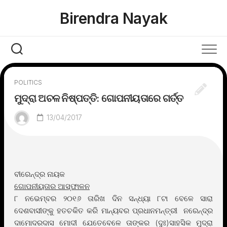
Skip
Birendra Nayak
to
content
POLITICS
ମୁଦ୍ରା ଅଚଳ ନିଷ୍ପତ୍ତି: ଗୋପନୀୟତାରେ ଗର୍ତ୍ତ
13/04/2017
ବୀରେନ୍ଦ୍ର ନାୟକ
ଗୋପନୀୟତାର ଆସ୍ଫାଳନ
୮ ନଭେମ୍ବର ୨୦୧୬ ତାରିଖ ଦିନ ସନ୍ଧ୍ୟା ୮ଟା ବେଳେ ସାରା
ଦେଶବାସୀଙ୍କୁ ହତଚକିତ କରି ମାନ୍ୟବର ପ୍ରଧାନମନ୍ତ୍ରୀ ନରେନ୍ଦ୍ର
ଦାମୋଦରଦାସ ମୋଦୀ ଯେତେବେଳେ ତାଙ୍କର (ଦୁଃ)ସାହସିକ ମୁଦ୍ରା