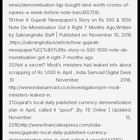
news/demonetisation-bjp-bought-land-worth-crores-of-
rupees-a-week-before-note-ban/455728/
19.How A Gujarati Newspaper’s Story on Rs 500 & 1000
Note De-Monetisation Got it Right 7 Months Ago,Written
by Sabrangindia Staff | Published on: November 10, 2016
,https://sabrangindia.in/article/how-gujarati-
newspaper%E2%80%99s-story-rs-500-1000-note-de-
monetisation-got-it-right-7-months-ago
20.Not a secret? Modi’s ministers had leaked info about
scrapping of Rs 1,000 in April , India Samvad Digital Desk
,10 November 2016,
http://www.indiasamvad.co.in/investigation/pm-modi-
ministers-leaked-in..
21.Gujarat’s local daily published currency demonetization
plan in April, called it ‘spoof’ ,By: FE Online | Updated:
November 12,
2016,http://www.financialexpress.com/india-
news/gujarats-local-daily-published-currency-
demonetization-plan-in-april-called-it-spoof/444382/