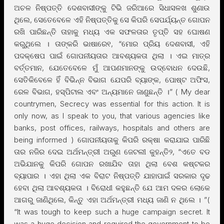
ଅଚଳ ନିଷ୍ପତ୍ତି ଦେଶବାସୀଙ୍କୁ ଟିଭି ଜରିଆରେ ସିଧାସଳଖ ଶୁଣାଉ
ଥିଲେ, ସେତେବେଳେ ଏହି ନିଷ୍ପତ୍ତିକୁ ସେ କିପରି ସେପର୍ଯ୍ୟନ୍ତ ଗୋପନ
ରଖି ପାରିଛନ୍ତି ତାହାକୁ ମଧ୍ୟ ଏକ ସଫଳତାର ତୃପ୍ତି ସହ ଘୋଷଣ
କରୁଥିଲେ । ତାଙ୍କରି ଭାଷାରେ୧, “ମୋର ପ୍ରିୟ ଦେଶବାସୀ, ଏହି
ପଦକ୍ଷେପ ପାଇଁ ଗୋପନୀୟତାର ଆବଶ୍ୟକତା ଥିଲା । ଏଇ ମାତ୍ର
ବର୍ତ୍ତମାନ, ଯେତେବେଳେ ମୁଁ ଆପଣମାନଙ୍କୁ ଉଦ୍ବୋଧନ ଦେଉଛି,
ସେତିକିବେଳେ ହିଁ ବିଭିନ୍ନ ବିଭାଗ ଯେପରି ବ୍ୟାଙ୍କ, ପୋଷ୍ଟ ଅଫିସ,
ରେଳ ବିଭାଗ, ହସ୍ପିଟାଲ ଏବଂ ଅନ୍ୟମାନେ ଜାଣୁଛନ୍ତି ।” ( My dear
countrymen, Secrecy was essential for this action. It is
only now, as I speak to you, that various agencies like
banks, post offices, railways, hospitals and others are
being informed ) ଗୋପନୀୟତାକୁ କିପରି ରକ୍ଷା କରାଯାଇ ପାରିଛି
ତାର ନଜିର ଦେଇ ଅର୍ଥମନ୍ତ୍ରୀ ଅରୁଣ ଜେଟଲୀ କୁହନ୍ତି୨, “ଏତେ ବଡ
ଅଭିଯାନକୁ କିପରି ଗୋପନ ରଖାଯିବ ତାହା ଥିଲା ବେଶ କଷ୍ଟକର
ବ୍ୟାପାର । ଏହା ଥିଲା ଏକ ବିରାଟ ନିଷ୍ପତ୍ତି ଯାହାପାଇଁ ସରକାର ଦୃଢ
ହେବା ଥିଲା ଆବଶ୍ୟକତା । ବିରୋଧୀ କହୁଛନ୍ତି ଯେ ଆମ ଦଳର ଲୋକେ
ଆଗରୁ ଜାଣିଥିଲେ, କିନ୍ତୁ ଏହା ଅର୍ଥମନ୍ତ୍ରୀ ମଧ୍ୟ ଜାଣି ନ ଥିଲେ । ”(
“It was tough to keep such a huge campaign secret. It
was a huge decision and required the government to be