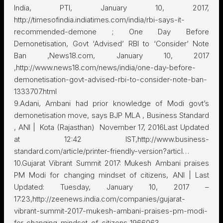
India, PTI, January 10, 2017,
http://timesofindia.indiatimes.com/india/rbi-says-it-
recommended-demone ; One Day Before
Demonetisation, Govt ‘Advised’ RBI to ‘Consider’ Note
Ban ,News18.com, January 10, 2017
,http://www.news18.com/news/india/one-day-before-
demonetisation-govt-advised-rbi-to-consider-note-ban-
1333707.html
9.Adani, Ambani had prior knowledge of Modi govt’s
demonetisation move, says BJP MLA , Business Standard
, ANI | Kota (Rajasthan) November 17, 2016Last Updated
at 12:42 IST,http://www.business-
standard.com/article/printer-friendly-version?articl…
10.Gujarat Vibrant Summit 2017: Mukesh Ambani praises
PM Modi for changing mindset of citizens, ANI | Last
Updated: Tuesday, January 10, 2017 –
17:23,http://zeenews.india.com/companies/gujarat-
vibrant-summit-2017-mukesh-ambani-praises-pm-modi-
for-changing-mindset-of-citizens_1966063