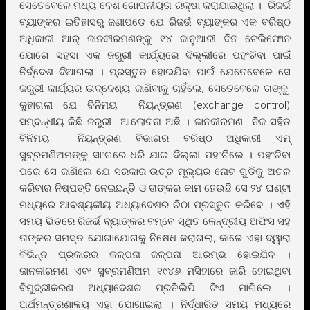
ସେତେବେଳେ ମଧ୍ୟ ବେଶ ଗୋପନୀୟତା ରକ୍ଷା କରାଯାଇଥିଲା । ରିଜର୍ଭ
ବ୍ୟାଙ୍କର ଇତିହାସରୁ ଜଣାପଡେ ଯେ ରିଜର୍ଭ ବ୍ୟାଙ୍କର ଏକ ବରିଷ୍ଠ
ଅଧିକାରୀ ଆର୍ ଜାନକୀରମଣଙ୍କୁ ୧୪ ଜାନୁଆରୀ ଦିନ ଟେଲିଫୋନ
ଯୋଗେ ସହସା ଏକ ଜରୁରୀ କାର୍ଯ୍ୟରେ ଦିଲ୍ଲୀରେ ପହଂଚିବା ପାଇଁ
ନିର୍ଦ୍ଦେଶ ଦିଆଗଲା । ପ୍ରସ୍ତୁତ ହୋଇଯିବା ପାଇଁ ଯେତେବେଳେ ସେ
ଜରୁରୀ କାର୍ଯ୍ୟର ଉଦ୍ଦେଶ୍ୟ ଜାଣିବାକୁ ଚାହିଁଲେ, ସେତେବେଳେ ତାଙ୍କୁ
କୁହାଗଲା ଯେ ବିନିମୟ ନିୟନ୍ତ୍ରଣ (exchange control)
ସମ୍ବନ୍ଧୀୟ କିଛି ଜରୁରୀ ଆଲୋଚନା ଅଛି । ଜାନକୀରମଣ ନିଜ ସହିତ
ବିନିମୟ ନିୟନ୍ତ୍ରଣ ବିଭାଗର ବରିଷ୍ଠ ଅଧିକାରୀ ଏମ୍
ସୁବ୍ରମଣିଅମଙ୍କୁ ସାଂଗରେ ଧରି ଯାଇ ଦିଲ୍ଲୀ ପହଂଚିଲେ । ପହଂଚିବା
ପରେ ସେ ଜାଣିଲେ ଯେ ସରକାର ଉଚ୍ଚ ମୂଲ୍ୟର ନୋଟ ଗୁଡିକୁ ଅଚଳ
କରିବାର ନିଷ୍ପତ୍ତି ନେଇଛନ୍ତି ଓ ତାଙ୍କର କାମ ହେଉଛି ସେ ୨୪ ଘଣ୍ଟା
ମଧ୍ୟରେ ଆବଶ୍ୟକୀୟ ଅଧ୍ୟାଦେଶର ଚିଠା ପ୍ରସ୍ତୁତ କରିବେ । ଏହି
ସମୟ ଭିତରେ ରିଜର୍ଭ ବ୍ୟାଙ୍କର ବମ୍ବେ ସ୍ଥିତ କେନ୍ଦ୍ରୀୟ ଅଫିସ ସହ
ତାଙ୍କର ସମସ୍ତ ଯୋଗାଯୋଗକୁ ନିଷେଧ କରାଗଲା, କାଳେ ଏହା ଦ୍ୱାରା
ବିଭିନ୍ନ ପ୍ରକାରର କଳ୍ପନା ଜଳ୍ପନା ଆରମ୍ଭ ହୋଇଯିବ ।
ଜାନକୀରମଣ ଏବଂ ସୁବ୍ରମଣିଅମ ୧୯୪୬ ମସିହାରେ ଜାରି ହୋଇଥିବା
ବିମୁଦ୍ରୀକରଣ ଅଧ୍ୟାଦେଶର ପ୍ରତିଲିପି ଟିଏ ମାଗିଲେ ।
ଅର୍ଥମନ୍ତ୍ରଣାଳୟ ଏହା ଯୋଗାଇଲା । ନିର୍ଦ୍ଧାରିତ ସମୟ ମଧ୍ୟରେ