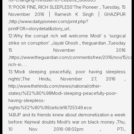
11.‘POOR FINE, RICH SLEEPLESS’The Pioneer , Tuesday, 15
November 2016 | Ramesh K Singh | GHAZIPUR
,http://www.dailypioneer.com/print.php?
printFOR=storydetail&story_url..
12.Why the corrupt rich will welcome Modi’ s ‘surgical
strike on corruption’ ,Jayati Ghosh , theguardian ,Tuesday
15 November 2016
,https://www.theguardian.com/commentisfree/2016/nov/15/cor
rich-in… .
13.‘Modi sleeping peacefully, poor having sleepless
nights’,The Hindu, November 27, 2016 ,
http://www.thehindu.com/news/national/other-
states/%E2%80%98Modi-sleeping-peacefully-poor-
having-sleepless-
nights%E2%80%99/article16725349.ece
14.BJP and its friends knew about demonetization a week
before: Kejriwal doubts Modi’s war on black money ,Thu,
10 Nov 2016-08:02pm , PTI.,