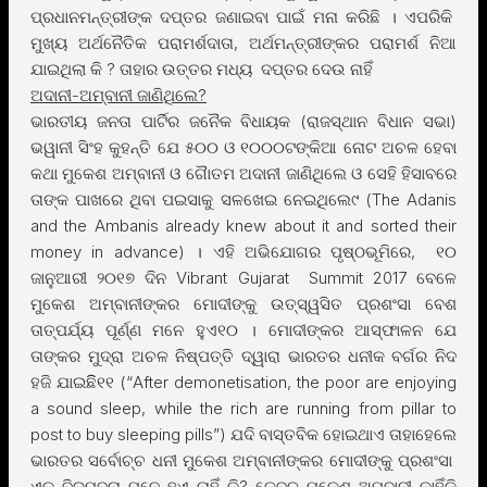
ପ୍ରଧାନମନ୍ତ୍ରୀଙ୍କ ଦପ୍ତର ଜଣାଇବା ପାଇଁ ମନା କରିଛି । ଏପରିକି
ମୁଖ୍ୟ ଅର୍ଥନୈତିକ ପରାମର୍ଶଦାତା, ଅର୍ଥମନ୍ତ୍ରୀଙ୍କର ପରାମର୍ଶ ନିଆ
ଯାଇଥିଲା କି ? ତାହାର ଉତ୍ତର ମଧ୍ୟ ଦପ୍ତର ଦେଉ ନାହିଁ
ଅଦାନୀ-ଅମ୍ବାନୀ ଜାଣିଥିଲେ?
ଭାରତୀୟ ଜନତା ପାର୍ଟିର ଜନୈକ ବିଧାୟକ (ରାଜସ୍ଥାନ ବିଧାନ ସଭା)
ଭୱାନୀ ସିଂହ କୁହନ୍ତି ଯେ ୫୦୦ ଓ ୧୦୦୦ଟଙ୍କିଆ ନୋଟ ଅଚଳ ହେବା
କଥା ମୁକେଶ ଅମ୍ବାନୀ ଓ ଗୈାତମ ଅଦାନୀ ଜାଣିଥିଲେ ଓ ସେହି ହିସାବରେ
ତାଙ୍କ ପାଖରେ ଥିବା ପଇସାକୁ ସଳଖେଇ ନେଇଥିଲେ୯ (The Adanis
and the Ambanis already knew about it and sorted their
money in advance) । ଏହି ଅଭିଯୋଗର ପୃଷ୍ଠଭୂମିରେ, ୧୦
ଜାନୁଆରୀ ୨୦୧୭ ଦିନ Vibrant Gujarat Summit 2017 ବେଳେ
ମୁକେଶ ଅମ୍ବାନୀଙ୍କର ମୋଦୀଙ୍କୁ ଉତ୍ସ୍ୱସିତ ପ୍ରଶଂସା ବେଶ
ତାତ୍ପର୍ଯ୍ୟ ପୂର୍ଣ୍ଣ ମନେ ହୁଏ୧୦ । ମୋଦୀଙ୍କର ଆସ୍ଫାଳନ ଯେ
ତାଙ୍କର ମୁଦ୍ରା ଅଚଳ ନିଷ୍ପତ୍ତି ଦ୍ୱାରା ଭାରତର ଧନୀକ ବର୍ଗର ନିଦ
ହଜି ଯାଇଛିି୧୧ (“After demonetisation, the poor are enjoying
a sound sleep, while the rich are running from pillar to
post to buy sleeping pills”) ଯଦି ବାସ୍ତବିକ ହୋଇଥାଏ ତାହାହେଲେ
ଭାରତର ସର୍ବୋଚ୍ଚ ଧନୀ ମୁକେଶ ଅମ୍ବାନୀଙ୍କର ମୋଦୀଙ୍କୁ ପ୍ରଶଂସା
ଏକ ବିଡମ୍ବନା ମନେ ହୁଏ ନାହିଁ କି? କେବଳ ମୁକେଶ ଅମ୍ବାନୀ କାହିଁକି