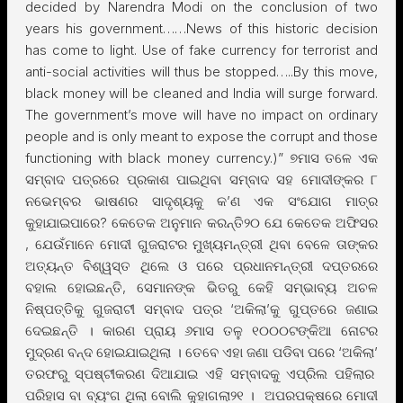
decided by Narendra Modi on the conclusion of two
years his government……News of this historic decision
has come to light. Use of fake currency for terrorist and
anti-social activities will thus be stopped…..By this move,
black money will be cleaned and India will surge forward.
The government’s move will have no impact on ordinary
people and is only meant to expose the corrupt and those
functioning with black money currency.)” ୭ମାସ ତଳେ ଏକ
ସମ୍ବାଦ ପତ୍ରରେ ପ୍ରକାଶ ପାଇଥିବା ସମ୍ବାଦ ସହ ମୋଦୀଙ୍କର ୮
ନଭେମ୍ବର ଭାଷଣର ସାଦୃଶ୍ୟକୁ କ’ଣ ଏକ ସଂଯୋଗ ମାତ୍ର
କୁହାଯାଇପାରେ? କେତେକ ଅନୁମାନ କରନ୍ତି୨୦ ଯେ କେତେକ ଅଫିସର
, ଯେଉଁମାନେ ମୋଦୀ ଗୁଜରାଟର ମୁଖ୍ୟମନ୍ତ୍ରୀ ଥିବା ବେଳେ ତାଙ୍କର
ଅତ୍ୟନ୍ତ ବିଶ୍ୱସ୍ତ ଥିଲେ ଓ ପରେ ପ୍ରଧାନମନ୍ତ୍ରୀ ଦପ୍ତରରେ
ବହାଲ ହୋଇଛନ୍ତି, ସେମାନଙ୍କ ଭିତରୁ କେହି ସମ୍ଭାବ୍ୟ ଅଚଳ
ନିଷ୍ପତ୍ତିକୁ ଗୁଜରାଟୀ ସମ୍ବାଦ ପତ୍ର ‘ଅକିଲା’କୁ ଗୁପ୍ତରେ ଜଣାଇ
ଦେଇଛନ୍ତି । କାରଣ ପ୍ରାୟ ୬ମାସ ତଳୁ ୧୦୦୦ଟଙ୍କିଆ ନୋଟର
ମୁଦ୍ରଣ ବନ୍ଦ ହୋଇଯାଇଥିଲା । ତେବେ ଏହା ଜଣା ପଡିବା ପରେ ‘ଅକିଲା’
ତରଫରୁ ସ୍ପଷ୍ଟୀକରଣ ଦିଆଯାଇ ଏହି ସମ୍ବାଦକୁ ଏପ୍ରିଲ ପହିଲାର
ପରିହାସ ବା ବ୍ୟଂଗ ଥିଲା ବୋଲି କୁହାଗଲା୨୧ । ଅପରପକ୍ଷରେ ମୋଦୀ