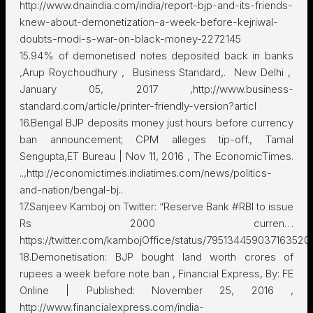
http://www.dnaindia.com/india/report-bjp-and-its-friends-
knew-about-demonetization-a-week-before-kejriwal-
doubts-modi-s-war-on-black-money-2272145
15.94% of demonetised notes deposited back in banks
,Arup Roychoudhury , Business Standard,. New Delhi ,
January 05, 2017 ,http://www.business-
standard.com/article/printer-friendly-version?articl
16.Bengal BJP deposits money just hours before currency
ban announcement; CPM alleges tip-off., Tamal
Sengupta,ET Bureau | Nov 11, 2016 , The EconomicTimes.
..,http://economictimes.indiatimes.com/news/politics-
and-nation/bengal-bj..
17.Sanjeev Kamboj on Twitter: “Reserve Bank #RBI to issue
Rs 2000 curren…
https://twitter.com/kambojOffice/status/795134459037163520/
18.Demonetisation: BJP bought land worth crores of
rupees a week before note ban , Financial Express, By: FE
Online | Published: November 25, 2016 ,
http://www.financialexpress.com/india-