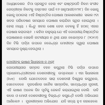
ଅଧ୍ୟାଦେଶର ଚିଠା ପ୍ରସ୍ତୁତ ହେଲା ଏବଂ ରାଷ୍ଟ୍ରପତି ନିଳମ ସଂଜୀବ
ରେଡ୍ଡୀଙ୍କ ନିକଟକୁ ଦସ୍ତଖତ ପାଇଁ ୧୬ ଜାନୁଆରୀ(୧୯୭୮) ଦିନ ଭୋରୁ
ଭୋରୁ ପଠାଗଲା ।ଏହି ନିଷ୍ପତ୍ତିର ଘୋଷଣା ଆକାଶବାଣୀର ସକାଳ ୯ଟା
ଖବର ପରିବେଷଣ ସମୟରେ ଘୋଷଣା କରାଯିବା ସ୍ଥିର ହୋଇଥିଲା ।
ହେଲା ମଧ୍ୟ । କିନ୍ତୁ ଖବର ଶେଷ ହେବା ବେଳକୁ ହିଁ ହଠାତ୍ ଏହାର
ଘେଷଣା କରାଗଲା୬ । କହିବା ବାହୁଲ୍ୟ ଯେ ଏହି ଗୋପନୀୟ ନିଷ୍ପତ୍ତିର
ଘୋଷଣାରେ ସେଭଳି ନାଟକୀୟତା ନ ଥିଲା ଯାହା ନଭେମ୍ବର ୮ (୨୦୧୬)
ଦିନ ଟିଭି ପର୍ଦ୍ଦା ଉପରେ ନରେନ୍ଦ୍ର ମୋଦୀଙ୍କ ଦ୍ୱାରା ଘୋଷଣା
ସମୟରେ ଦୃଶ୍ୟ ହେଉଥିଲା ।
ମୋଦୀଙ୍କ ଭାଷଣ ସିଧାସଳଖ ନ ଥିଲା!
ଗୋପନୀୟତାର ସମ୍ବାଦ ବହନ କରୁଥିଲା ଟିଭି ପର୍ଦ୍ଦା ଉପରେ
ପ୍ରଧାନମନ୍ତ୍ରୀଙ୍କର ଦେଶବାସୀଙ୍କୁ ଉଦ୍ବୋଧନ । ଏହା ସିଧାସଲଖ
(live) ବୋଲି ଯେତେବେଳେ ସାରା ଦେଶବାସୀ ବିଶ୍ୱାସ କରୁଥିଲେ,
ସେତେବେଳେ ଦୂରଦର୍ଶନର ଜନୈକ ସାମ୍ବାଦିକ, ସତ୍ୟେନ୍ଦ୍ର ମୁରଲୀ,
ଏହି ଭାଷଣ ଅନେକ ଦିନ ପୂର୍ବରୁ୍ ରେକର୍ଡ କରାଯାଇଥିଲା ବୋଲି ଦାବି
କଲେ ଓ ମୋଦୀ ଦେଶବାସୀଙ୍କୁ ବିଭ୍ରାନ୍ତ କରୁଛନ୍ତି ବୋଲି ଅଭିଯୋଗ
ଆଣିଲେ୭ । ମୁରଲୀଙ୍କର ଅଭିଯୋଗ ଯଦି ସତ୍ୟ ହୁଏ ତାହାହେଲେ