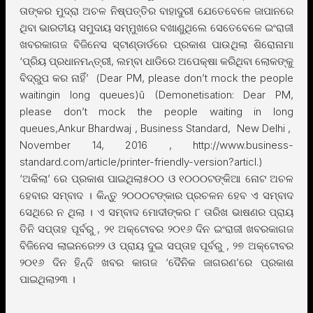
ତାଙ୍କର ମୁଦ୍ରା ଅଚଳ ନିଷ୍ପତ୍ତିର ବାହାଦୁରୀ ଯେତେବେଳେ ଜାପାନରେ
ଥିବା ଭାରତୀୟ ସମୁଦାୟ ସମ୍ମୁଖରେ ବଖାଣୁଥିଲେ ସେତେବେଳେ ଇଂରାଜୀ
ଖବରକାଗଜ ବିଜିନେସ ସ୍ଟାଣ୍ଡାର୍ଡରେ ପ୍ରକାଶ ପାଉଥିଲା ଶିରୋନାମା
‘ପ୍ରିୟ ପ୍ରଧାନମନ୍ତ୍ରୀ, ଲମ୍ବା ଧାଡିରେ ଅପେକ୍ଷା କରିଥିବା ଲୋକଙ୍କୁ
ବିଦ୍ରୁପ କର ନାହିଁ’ (Dear PM, please don’t mock the people
waitingin long queues)û (Demonetisation: Dear PM,
please don’t mock the people waiting in long
queues,Ankur Bhardwaj , Business Standard, New Delhi ,
November 14, 2016 , http://www.business-
standard.com/article/printer-friendly-version?articl.)
‘ଅକିଲା’ ରେ ପ୍ରକାଶ ପାଇଥିଲା୫୦୦ ଓ ୧୦୦୦ଟଙ୍କିଆ ନୋଟ ଅଚଳ
ହେବାର ସମ୍ବାଦ । କିନ୍ତୁ ୨୦୦୦ଟଙ୍କାର ପ୍ରଚଳନ ହେବ ଏ ସମ୍ବାଦ
ସେଥିରେ ନ ଥିଲା । ଏ ସମ୍ବାଦ ମୋଦୀଙ୍କର ୮ ତାରିଖ ଭାଷଣର ପ୍ରାୟ
ତିନି ସପ୍ତାହ ପୂର୍ବରୁ , ୨୧ ଅକ୍ଟୋବର ୨୦୧୬ ଦିନ ଇଂରାଜୀ ଖବରକାଗଜ
ବିଜିନେସ ଲାଇନରେ୨୨ ଓ ପ୍ରାୟ ଦୁଇ ସପ୍ତାହ ପୂର୍ବରୁ , ୨୭ ଅକ୍ଟୋବର
୨୦୧୬ ଦିନ ହିନ୍ଦି ଖବର କାଗଜ ‘ଦୈନିକ ଜାଗରଣ’ରେ ପ୍ରକାଶ
ପାଇଥିଲା୨୩ ।