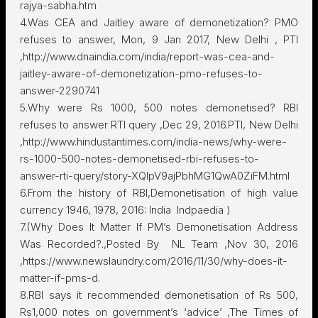
rajya-sabha.htm
4.Was CEA and Jaitley aware of demonetization? PMO
refuses to answer, Mon, 9 Jan 2017, New Delhi , PTI
,http://www.dnaindia.com/india/report-was-cea-and-
jaitley-aware-of-demonetization-pmo-refuses-to-
answer-2290741
5.Why were Rs 1000, 500 notes demonetised? RBI
refuses to answer RTI query ,Dec 29, 2016.PTI, New Delhi
,http://www.hindustantimes.com/india-news/why-were-
rs-1000-500-notes-demonetised-rbi-refuses-to-
answer-rti-query/story-XQIpV9ajPbhMG1QwA0ZiFM.html
6.From the history of RBI,Demonetisation of high value
currency­ 1946, 1978, 2016: India ­ Indpaedia )
7.(Why Does It Matter If PM’s Demonetisation Address
Was Recorded?.,Posted By NL Team ,Nov 30, 2016
,https://www.newslaundry.com/2016/11/30/why-does-it-
matter-if-pms-d.
8.RBI says it recommended demonetisation of Rs 500,
Rs1,000 notes on government’s ‘advice’ ,The Times of