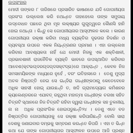
ଉପସଂହାର
ମୋଦୀ ତାଙ୍କର ୮ ତାରିଖରେ ପ୍ରସାରିତ ଭାଷଣରେ ଯଦି ଗୋପନୀୟତା
ପ୍ରସଂଗ ଉଲ୍ଲେଖ କରି ନଥାନ୍ତେ ତାହାହେଲେ ତାଙ୍କ ସମୁଦାୟ
ଉଦ୍ବୋଧନ ପଛରେ ଥିବା ମୂଳ ଲକ୍ଷ୍ୟର ଗୁରୁତ୍ୱରେ କୈାଣସି ହାନି
ହୋଇ ନଥାନ୍ତା । କିନ୍ତୁ ସେ ଗୋପନୀୟତାର ଆସ୍ଫାଳନ କଲେ । କାରଣ
ଗୋପନୀୟତା ରକ୍ଷା କରିବା ମଧ୍ୟ ବ୍ୟକ୍ତିର ଦୃଢତାର ନିଦର୍ଶନ ଓ
ବ୍ୟବସ୍ଥା ଉପରେ ଏକକ ନିୟନ୍ତ୍ରଣର ପ୍ରମାଣ । ଏହା ଉଲ୍ଲେଖ
କରିବାର ଆବଶ୍ୟକତା ନାହିଁ ଯେ ମୋଦୀ ନିଜକୁ ଏକ ଶକ୍ତିଶାଳୀ,
ପ୍ରଭାବଶାଳୀ ରାଜନୈତିକ ବ୍ୟକ୍ତି ଭାବରେ ଉପସ୍ଥାପିତ କରିବାର
ଆବେଶ(କ୍ଟଭଗ୍ଦରଗ୍ଦଗ୍ଦସକ୍ଟଦ୍ଭ)ରେ ଆକ୍ରାନ୍ତ , କେବଳ ନିଜ
ସମସାମୟିକଙ୍କ ମଧ୍ୟରେ ନୁହେଁ , ବରଂ ଇତିହାସରେ । ତେଣୁ ମୁଦ୍ରା
ଅଚଳ ନିଷ୍ପତ୍ତି ନେଇ ସେ ଇନ୍ଦିରା ଗାନ୍ଧୀଙ୍କଠାରୁ କେତେବେଳେ
ଅଧିକ ସାହସୀ ହୋଇ୍ ଯାଉଛନ୍ତି ତ, ଖଦି ଗ୍ରାମଦ୍ୟୋଗ କମିଶନର
କ୍ୟଲେଣ୍ଡରରେ ଏଯାବତ୍ ରହୁଥିବା ମହାତ୍ମା ଗାନ୍ଧୀଙ୍କ ଚରଖା ସହିତ
ଚିତ୍ରଟି ସ୍ଥାନରେ ନିଜ ଚିତ୍ରଟି ରହିବା ଦ୍ୱାରା ଗାନ୍ଧୀଙ୍କ ସହ ତୁଳନୀୟ,
ନା ନା ଅଧିକ ପ୍ରାସଂଗିକ ହୋଇପଡୁଛନ୍ତି୨୪ । ତେଣୁ ଏତେ ବଡ
ନିଷ୍ପତ୍ତିର ଗୋପନୀୟତାକୁ ସେ ରକ୍ଷା କରିପାରିଛନ୍ତି ବୋଲି ସାରା
ଦେଶକୁ ଜଣାଇବାର ଦମ୍ଭକୁ ସମ୍ବରଣ କରନ୍ତେ କିପରି । ଏହା ତ ଭିନ୍ନ
କଥା ଯେ ତାଙ୍କ ଗୋପନୀୟତାର ଆସ୍ଫାଳନ ଉପରେ ଆଜି ପ୍ରଶ୍ନ