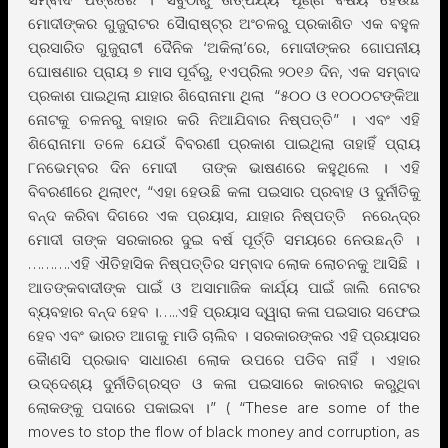
ମୋଦୀଙ୍କର ଗୁଜୁରାଟର ସୈାରାଷ୍ଟ୍ର ଅଂଚଳରୁ ପ୍ରକାଶିତ ଏକ ବହୁଳ
ପ୍ରସାରିତ ଗୁଜୁରାଟୀ ଦୈନିକ ‘ଅକିଲା’ରେ, ମୋଦୀଙ୍କର ଗୋପନୀୟ
ଘୋଷଣାର ପ୍ରାୟ ୭ ମାସ ପୂର୍ବରୁ, ୧ଏପ୍ରିଲ ୨୦୧୬ ଦିନ, ଏକ ସମ୍ବାଦ
ପ୍ରକାଶ ପାଇଥିଲା ଯାହାର ଶିରୋନାମା ଥିଲା “୫୦୦ ଓ ୧୦୦୦ଟଙ୍କିଆ
ନୋଟକୁ ଚଳନରୁ ବାହାର କରି ନିଆଯିବାର ନିଷ୍ପତ୍ତି” । ଏବଂ ଏହି
ଶିରୋନାମା ତଳେ ଯେଉଁ ବିବରଣୀ ପ୍ରକାଶ ପାଇଥିଲା ତାହାହିଁ ପ୍ରାୟ
୮ନଭେମ୍ବର ଦିନ ମୋଦୀ ତାଙ୍କ ଭାଷଣରେ କହୁଥିଲେ । ଏହି
ବିବରଣୀରେ ଥିଲା୧୯, “ଏହା ହେଉଛି କଳା ପଇସାର ପ୍ରବାହ ଓ ଦୁର୍ନୀତିକୁ
ବନ୍ଦ କରିବା ଦିଗରେ ଏକ ପ୍ରୟାସ, ଯାହାର ନିଷ୍ପତ୍ତି ନରେନ୍ଦ୍ର
ମୋଦୀ ତାଙ୍କ ସରକାରର ଦୁଇ ବର୍ଷ ପୂର୍ତ୍ତି ସମୟରେ ନେଉଛନ୍ତି ।
……….ଏହି ଐତିହାସିକ ନିଷ୍ପତ୍ତିର ସମ୍ବାଦ ଲୋକ ଲୋଚନକୁ ଆସିଛି ।
ଆତଙ୍କବାଦୀଙ୍କ ପାଇଁ ଓ ଅସାମାଜିକ କାର୍ଯ୍ୟ ପାଇଁ ଜାଲି ନୋଟର
ବ୍ୟବହାର ବନ୍ଦ ହେବ ।…..ଏହି ପ୍ରୟାସ ଦ୍ୱାରା କଳା ପଇସାର ସଫେଇ
ହେବ ଏବଂ ଭାରତ ଆଗକୁ ମାଡି ଚାଲିବ । ସରକାରଙ୍କର ଏହି ପ୍ରୟାସର
କୈାଣସି ପ୍ରଭାବ ସାଧାରଣ ଲୋକ ଉପରେ ପଡିବ ନାହିଁ । ଏହାର
ଉଦ୍ଦେଶ୍ୟ ଦୁର୍ନୀତିଗ୍ରସ୍ତ ଓ କଳା ପଇସାରେ କାରବାର କରୁଥିବା
ଲୋକଙ୍କୁ ପଦାରେ ପକାଇବା ।” ( “These are some of the
moves to stop the flow of black money and corruption, as