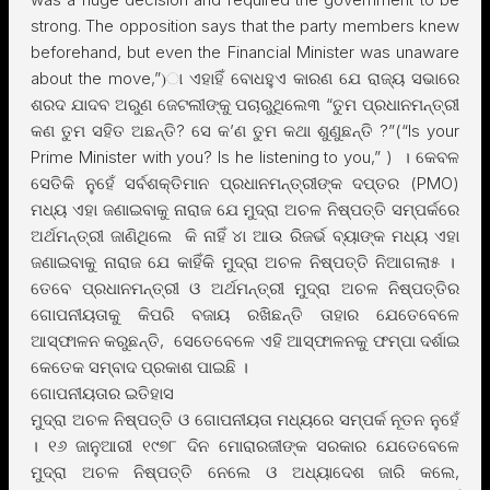
strong. The opposition says that the party members knew
beforehand, but even the Financial Minister was unaware
about the move,”)ା ଏହାହିଁ ବୋଧହୁଏ କାରଣ ଯେ ରାଜ୍ୟ ସଭାରେ
ଶରଦ ଯାଦବ ଅରୁଣ ଜେଟଲୀଙ୍କୁ ପଚାରୁଥିଲେ୩ “ତୁମ ପ୍ରଧାନମନ୍ତ୍ରୀ
କଣ ତୁମ ସହିତ ଅଛନ୍ତି? ସେ କ’ଣ ତୁମ କଥା ଶୁଣୁଛନ୍ତି ?”(“Is your
Prime Minister with you? Is he listening to you,” ) । କେବଳ
ସେତିକି ନୁହେଁ ସର୍ବଶକ୍ତିମାନ ପ୍ରଧାନମନ୍ତ୍ରୀଙ୍କ ଦପ୍ତର (PMO)
ମଧ୍ୟ ଏହା ଜଣାଇବାକୁ ନାରାଜ ଯେ ମୁଦ୍ରା ଅଚଳ ନିଷ୍ପତ୍ତି ସମ୍ପର୍କରେ
ଅର୍ଥମନ୍ତ୍ରୀ ଜାଣିଥିଲେ କି ନାହିଁ ୪ା ଆଉ ରିଜର୍ଭ ବ୍ୟାଙ୍କ ମଧ୍ୟ ଏହା
ଜଣାଇବାକୁ ନାରାଜ ଯେ କାହିଁକି ମୁଦ୍ରା ଅଚଳ ନିଷ୍ପତ୍ତି ନିଆଗଲା୫ ।
ତେବେ ପ୍ରଧାନମନ୍ତ୍ରୀ ଓ ଅର୍ଥମନ୍ତ୍ରୀ ମୁଦ୍ରା ଅଚଳ ନିଷ୍ପତ୍ତିର
ଗୋପନୀୟତାକୁ କିପରି ବଜାୟ ରଖିଛନ୍ତି ତାହାର ଯେତେବେଳେ
ଆସ୍ଫାଳନ କରୁଛନ୍ତି, ସେତେବେଳେ ଏହି ଆସ୍ଫାଳନକୁ ଫମ୍ପା ଦର୍ଶାଇ
କେତେକ ସମ୍ବାଦ ପ୍ରକାଶ ପାଇଛି ।
ଗୋପନୀୟତାର ଇତିହାସ
ମୁଦ୍ରା ଅଚଳ ନିଷ୍ପତ୍ତି ଓ ଗୋପନୀୟତା ମଧ୍ୟରେ ସମ୍ପର୍କ ନୂତନ ନୁହେଁ
। ୧୬ ଜାନୁଆରୀ ୧୯୭୮ ଦିନ ମୋରାରଜୀଙ୍କ ସରକାର ଯେତେବେଳେ
ମୁଦ୍ରା ଅଚଳ ନିଷ୍ପତ୍ତି ନେଲେ ଓ ଅଧ୍ୟାଦେଶ ଜାରି କଲେ,