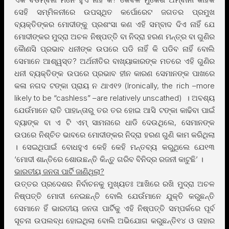
ସେହି ସମ୍ମିଳନୀରେ ଉପସ୍ଥିତ କର୍ପୋରେଟ ଜଗତର ପ୍ରମୁଖ
ବ୍ୟକ୍ତିଙ୍କର ମୋଦୀଙ୍କୁ ପ୍ରଶଂସା କଣ ଏହି ସମ୍ବାଦ ଦିଏ ନାହିଁ ଯେ
ମୋଦୀଙ୍କର ମୁଦ୍ରା ଅଚଳ ନିଷ୍ପତ୍ତି ବା ନିଦ୍ରା ହରଣ ମନ୍ତ୍ର ବା ଗୁଣିର
କୈାଣସି ପ୍ରଭାବ ଧନୀଙ୍କ ଉପରେ ପଡି ନାହିଁ କି ପଡିବ ନାହିଁ ବୋଲି
ସେମାନେ ଆଶ୍ୱସ୍ତ? ଅର୍ଥନୀତିର ବାଖ୍ୟାକାରଙ୍କ ମତରେ ଏହି ଗୁଣିର
ଧନୀ ବ୍ୟକ୍ତିଙ୍କ ଉପରେ ପ୍ରଭାବ ହୀନ କାରଣ ସେମାନଙ୍କ ପାଖରେ
କଳା ନଗଦ ଟଙ୍କା ପ୍ରାୟ ନ ଥାଏ୧୨ (Ironically, the rich –more
likely to be “cashless” –are relatively unscathed) । ଅବଶ୍ୟ
ଯେଉଁମାନେ ରାତି ପାହାନ୍ତାରୁ ତର ତର ହୋଇ ଆସି ଟଙ୍କା କାଢିବା ପାଇଁ
ବ୍ୟାଙ୍କ ବା ଏ ଟି ଏମ୍ ସାମନାରେ ଧାଡି ଦେଉଥିଲେ, ସେମାନଙ୍କ
ଉପରେ ନିଶ୍ଚିତ ଭାବରେ ମୋଦୀଙ୍କର ନିଦ୍ରା ହରଣ ଗୁଣି କାମ କରିଥିଲା
। ସେଇଥିପାଇଁ ବୋଧହୁଏ କେହି କେହି ମନ୍ତବ୍ୟ କରୁଥିଲେ ଯେ୧୩
‘ମୋଦୀ ଶାନ୍ତିରେ ଶୋଉଛନ୍ତି କିନ୍ତୁ ଗରିବ ବିନିଦ୍ର ରଜନୀ କାଟୁଛି’ ।
ଭାରତୀୟ ଜନତା ପାର୍ଟି ଜାଣିଥିଲା?
ଉତ୍ତର ପ୍ରଦେଶର ନିର୍ବାଚନକୁ ମୁଖ୍ୟତଃ ଆଖିରେ ରଖି ମୁଦ୍ରା ଅଚଳ
ନିଷ୍ପତ୍ତି ମୋଦୀ ନେଇଛନ୍ତି ବୋଲି ଯେଉଁମାନେ ଯୁକ୍ତି କରୁଛନ୍ତି
ସେମାନେ ହିଁ ଭାରତୀୟ ଜନତା ପାର୍ଟିକୁ ଏହି ନିଷ୍ପତ୍ତି ସମ୍ପର୍କରେ ପୂର୍ବ
ସୂଚନା ଉପଲବ୍ଧ ହୋଇଥିଲା ବୋଲି ଅଭିଯୋଗ କରୁଛନ୍ତି୧୪ ଓ ତାହାର