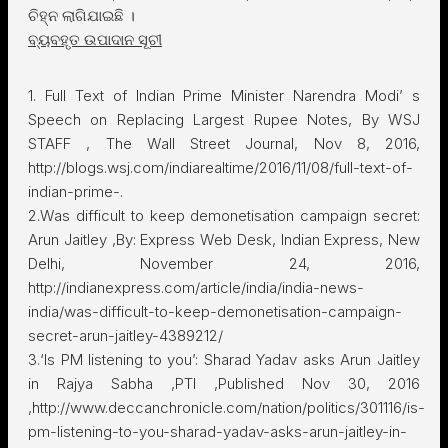
ଚିହ୍ନ ଲାଗିଯାଇଛି ।
ବ୍ୟବହୃତ ଉପାଦାନ ସୂଚୀ
1. Full Text of Indian Prime Minister Narendra Modi’ s
Speech on Replacing Largest Rupee Notes, By WSJ
STAFF , The Wall Street Journal, Nov 8, 2016,
http://blogs.wsj.com/indiarealtime/2016/11/08/full-text-of-
indian-prime-.
2.Was difficult to keep demonetisation campaign secret:
Arun Jaitley ,By: Express Web Desk, Indian Express, New
Delhi, November 24, 2016,
http://indianexpress.com/article/india/india-news-
india/was-difficult-to-keep-demonetisation-campaign-
secret-arun-jaitley-4389212/
3.‘Is PM listening to you’: Sharad Yadav asks Arun Jaitley
in Rajya Sabha ,PTI ,Published Nov 30, 2016
,http://www.deccanchronicle.com/nation/politics/301116/is-
pm-listening-to-you-sharad-yadav-asks-arun-jaitley-in-