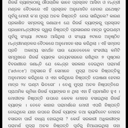
ରିଜର୍ଭ ବ୍ୟାଙ୍କଠାରୁ ଔପଚାରିକ ଭାବେ ପ୍ରସ୍ତାବ ଆସିବା ଓ ମନ୍ତ୍ରୀ
ମଣ୍ଡଳ ବୈଠକରେ ଏହି ପ୍ରସ୍ତାବ ଅନୁମୋଦିତ ହେବାର ଯଥେଷ୍ଟ
ପୂର୍ବରୁ ମୋଦୀ କ’ଣ ମୁଦ୍ରା ଅଚଳ ନିଷ୍ପତ୍ତି ନେଇ ସାରିଥିଲେ? କାରଣ
ପ୍ରକାଶିତ ସମ୍ବାଦରୁ ଜଣାଯାଏ ଯେ ରିଜର୍ଭ ବ୍ୟାଙ୍କରୁ ପ୍ରସ୍ତାବ
ପ୍ରଧାନମନ୍ତ୍ରୀଙ୍କ ଦ୍ୱାରା ନିଷ୍ପତ୍ତି ପ୍ରସାରଣର ମାତ୍ର ଦୁଇଘଣ୍ଟା
ପୂର୍ବରୁ ସଂଧ୍ୟା ୬ଟାରେ ଆସିଥିଲା ଓ ସଂଧ୍ୟା ୭ଟାରେ ଅନୁଷ୍ଠିତ
ମନ୍ତ୍ରୀମଣ୍ଡଳର ବୈଠକରେ ଅନୁମୋଦନ ଲାଭ କରିଥିଲା । ଏହି ସମ୍ବାଦ
ପ୍ରତି ଅକାଟ୍ୟ ସମର୍ଥନ ପାଉ ଯେତେବେଳେ ସଂସଦୀୟ କମିଟି
ସମ୍ମୁଖରେ ରିଜର୍ଭ ବ୍ୟାଙ୍କ ଇତ୍ୟବସରରେ ରଖିଥିବା ୭ ପୃଷ୍ଠାର
ବିବରଣୀରେ ଜଣାନ୍ତି ଯେ କେନ୍ଦ୍ର ସରକାର ଦେଇଥିବା ପରାମର୍ଶ
(‘advice’) ଅନୁସାରେ ହିଁ ସେମାନେ ମୁଦ୍ରା ଅଚଳ ନିଷ୍ପତ୍ତିକୁ
ଅନୁମୋଦନ କରିଥିଲେ ଓ ଏହା କରିଥିଲେ ନିଷ୍ପତ୍ତି ଘୋଷଣା ହେବାର
ମାତ୍ର ୨୪ ଘଣ୍ଟା ଭିତରେ୮ । ତେଣୁ ମୁଦ୍ରା ଅଚଳ ନିଷ୍ପତ୍ତିରେ
ପ୍ରାଥମିକ ଭୂମିକା ରିଜର୍ଭ ବ୍ୟାଙ୍କର ନ ଥିଲା ଏହା ହିଁ ପ୍ରମାଣିତ ହୁଏ ।
ମୋଦୀଙ୍କ ନିଷ୍ପତ୍ତି ଉପରେ କେବଳ ମୋହର ବସାଇଥିଲା ରିଜର୍ଭ
ବ୍ୟାଙ୍କ । ତେବେ କାହାର ପରାମର୍ଶରେ ମୋଦୀ ଏପରି ନିଷ୍ପତ୍ତି
ନେଇଥିଲେ ଯାହା ଉପରେ ରିଜର୍ଭ ବ୍ୟାଙ୍କ ତଥା କ୍ୟାବିନେଟ ମୋହର
ବସାଇବା ପାଇଁ ବାଧ୍ୟ ହୋଇଥିଲା ? କେଉଁ ସରକାରୀ ଅଧିକାରୀଙ୍କ
ପରାମର୍ଶ ମୁଦ୍ରା ଅଚଳ ନିଷ୍ପତ୍ତି ପୂର୍ବରୁ ନିଆଯାଇଥିଲା ତାହା