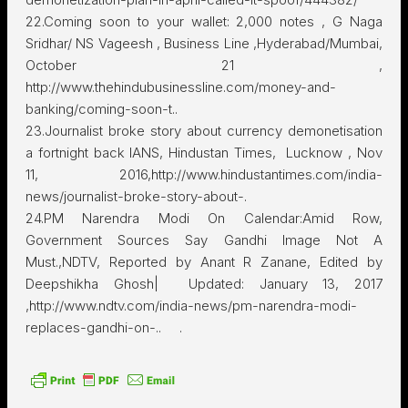
22.Coming soon to your wallet: 2,000 notes , G Naga
Sridhar/ NS Vageesh , Business Line ,Hyderabad/Mumbai,
October 21 ,
http://www.thehindubusinessline.com/money-and-
banking/coming-soon-t..
23.Journalist broke story about currency demonetisation
a fortnight back IANS, Hindustan Times, Lucknow , Nov
11, 2016,http://www.hindustantimes.com/india-
news/journalist-broke-story-about-.
24.PM Narendra Modi On Calendar:Amid Row,
Government Sources Say Gandhi Image Not A
Must.,NDTV, Reported by Anant R Zanane, Edited by
Deepshikha Ghosh| Updated: January 13, 2017
,http://www.ndtv.com/india-news/pm-narendra-modi-
replaces-gandhi-on-.. .