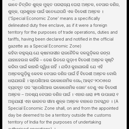
ଭାବେ ଚିତ୍ରିତ ଶୁଳ୍କ ମୁକ୍ତ ପରରାଜ୍ୟ ଘେରା ଅଞ୍ଚଳ, ବେପାର ବଣିଜ,
ଶୁଳ୍କ, ପ୍ରଶୁଳ୍କ ପାଇଁ ସତେଯେପରି ଏକ ବିଦେଶୀ ଅଞ୍ଚଳ ।
(‘Special Economic Zone’ means a specifically
delineated duty free enclave, as if it were a foreign
territory for the purposes of trade operations, duties and
tariffs, having been declared and notified in the official
gazette as a Special Economic Zone)
କହିବା ବାହୁଲ୍ୟ ଯେ କ୍ଷମତାସୀନ ରାଜନୈତିକ ଦଳଗୁଡ଼ିକର ରଙ୍ଗ
ଯାହାହେଉନା କାହିଁକି – ଦେଶ ଭିତରେ ଗୁଡ଼ାଏ ବିଦେଶୀ ଅଞ୍ଚଳ ସୃଷ୍ଟି
କରିବା ପାଇଁ କାହାରି ଦ୍ୱିଧା ନାହିଁ । ଯଦିଓ କୁହାଯାଉଛି ଯେ ଏହି
ଅଞ୍ଚଳଗୁଡ଼ିକୁ କେବଳ ବେପାର ବଣିଜ ପାଇଁ ହିଁ ବିଦେଶୀ ଅଞ୍ଚଳ ବୋଲି
ଧରାଯାଉଛି । ସ୍ପେଶିଆଲ ଇକୋନୋମିକ ଜୋନ୍ ଆକ୍ଟ ୨୦୦୫ରେ
ବ୍ୟବହୃତ ପଦ ‘ସ୍ପେଶିଆଲ ଇକୋନୋମିକ ଜୋନ’ ତେଣୁ ଏକ ବିଦେଶୀ
ଅଞ୍ଚଳ – ଅବଶ୍ୟ ବେପାର ବଣିଜ ପାଇଁ । ଏହାର ଧାରା ୫୩ ଉପଧାରା ୧
ଅନୁଯାୟୀ ଏହା ଭାରତର ସୀମା ଶୁଳ୍କ ଅଞ୍ଚଳ ବାହାରେ ଅବସ୍ଥିତ । (A
Special Economic Zone shall, on and from the appointed
day be deemed to be a territory outside the customs
territory of India for the purposes of undertaking
authorised operations) ।