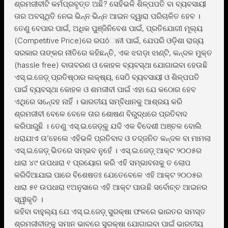
ଶ୍ରମଜୀବୀଟି କର୍ମପ୍ରବୃତ୍ତ ଅଛି? ସେହିଭଳି ଶିଳ୍ପପତି ବା ବ୍ୟବସାୟୀ
ତାର ଅବସ୍ଥିତି ନେଇ ଭିନ୍ନ ଭିନ୍ନ ଆଇନ ଦ୍ୱାରା ପରିଚାଳିତ ହେବ ।
ତେଣୁ ବେପାର ପାଇଁ, ଅଧିକ ପୁଞ୍ଜିନିବେଶ ପାଇଁ, ପ୍ରତିଯୋଗୀ ମୂଲ୍ୟ
(Competitive Price)ରେ ରପôାନୀ ପାଇଁ, ଯେପରି ଓଡ଼ିଶା ରାଜ୍ୟ
ସରକାର ତାଙ୍କର ନୀତିରେ କହିଛନ୍ତି, ଏକ ଝଗଡ଼ା ଝାଣ୍ଟି, କନ୍ଦଳ ମୁକ୍ତ
(hassle free) ବାତାବରଣ ଓ କୋହଳ ବ୍ୟବସ୍ଥା ଯୋଗାଇବା ହେଉଛି
ଏସ୍.ଇ.ଜେଡ଼୍ ପ୍ରତିଷ୍ଠାର ଲକ୍ଷ୍ୟ, ସେଠି ବ୍ୟବସାୟୀ ଓ ଶିଳ୍ପପତି
ପାଇଁ ବ୍ୟବସ୍ଥା କୋହଳ ଓ ଶମଜୀବୀ ପାଇଁ ଏହା ଯେ କଠୋର ହେବ
ଏଥିରେ ସନେ୍ଦହ ନାହିଁ । ଭାରତୀୟ ସମ୍ବିଧାନକୁ ଆଶ୍ରୟ କରି
ଶ୍ରମଜୀବୀ ବେଳେ ବେଳେ ତାର ଶୋଷଣ ବିରୁଦ୍ଧରେ ପ୍ରତିବାଦ
କରିପାରୁଛି । ତେଣୁ ଏସ୍.ଇ.ଜେଡ଼୍କୁ ଯଦି ଏକ ବିଦେଶୀ ଅଞ୍ଚଳ ବୋଲି
ଧରାଯାଏ ତା’ହେଲେ ଏହିଭଳି ପ୍ରତିବାଦ ଓ ତଦ୍ଜନିତ କନ୍ଦଳ ବା ମାମଲା
ଏସ୍.ଇ.ଜେଡ଼୍ ଭିତରେ ସମ୍ଭବ ନୁହେଁ । ଏସ୍.ଇ.ଜେଡ଼୍ ଆକ୍ଟ ୨୦୦୫ର
ଧାରା ୪୯ ଉପଧାରା ୧ ପ୍ରୟୋଗ କରି ଏହି ସମ୍ଭାବନାକୁ ତ ଲୋପ
କରିଦିଆଯାଇ ପାରେ ବିଶେଷତଃ ଯେତେବେଳେ ଏହି ଆକ୍ଟ ୨୦୦୫ର
ଧାରା ୫୧ ଉପଧାରା ୧ଅନୁସାରେ ଏହି ଆକ୍ଟ ପାଉଛି ସର୍ବୋଚ୍ଚ ଆଇନର
ସ୍ୱୀକୃତି ।
କହିବା ବାହୁଲ୍ୟ ଯେ ଏସ୍.ଇ.ଜେଡ଼୍ ସୁରକ୍ଷା ଫଳରେ ଭାରତର ସମସ୍ତ
ଶ୍ରମଜୀବୀଙ୍କୁ ସମାନ ଭାବରେ ସୁରକ୍ଷା ଯୋଗାଇବା ପାଇଁ ଭାରତୀୟ