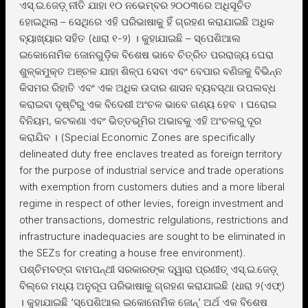
ଏସ୍.ଇ.ଜେଡ଼୍ ନୀତି ଯାହା ୧୦ ନଭେମ୍ବର ୨୦୦୩ରେ ଅଧିସୂଚିତ
ହୋଇଥିଲା – ସେଥିରେ ଏହି ପରିଭାଷାକୁ ହିଁ ଗ୍ରହଣ କରାଯାଇଛି ଅଧିକ
ବ୍ୟାଖ୍ୟାର ସହିତ (ଧାରା ୧-୨) । କୁହାଯାଇଛି – ସ୍ପେଶିଆଲ
ଇକୋନୋମିକ ଜୋନଗୁଡ଼ିକ ବିଶେଷ ଭାବେ ଚିତ୍ରିତ ପରରାଜ୍ୟ ଘେରା
ଶୁଳ୍କମୁକ୍ତ ଅଞ୍ଚଳ ଯାହା ଶିଳ୍ପ ସେବା ଏବଂ ବେପାର ବଣିଜକୁ ବିଭିନ୍ନ
କିସମର ରିହାତି ଏବଂ ଏକ ଅଧିକ ଉଦାର ଶାସନ ବ୍ୟବସ୍ଥା ଉପଲବ୍ଧ
କରାଇବା ଦୃଷ୍ଟିରୁ ଏକ ବିଦେଶୀ ଅଂଚଳ ଭାବେ ଗଣ୍ୟ ହେବ । ଘରୋଇ
ବିନିୟମ, କଟକଣା ଏବଂ ଭିତ୍ତଭୂମିର ଅଭାବକୁ ଏହି ଅଂଚଳରୁ ଦୂର
କରାଯିବ । (Special Economic Zones are specifically
delineated duty free enclaves treated as foreign territory
for the purpose of industrial service and trade operations
with exemption from customers duties and a more liberal
regime in respect of other levies, foreign investment and
other transactions, domestric relgulations, restrictions and
infrastructure inadequacies are sought to be eliminated in
the SEZs for creating a house free environment).
ପଶ୍ଚିମବଙ୍ଗ ବାମପନ୍ଥୀ ସରକାରଙ୍କ ଦ୍ୱାରା ପ୍ରଣୀତ୍ ଏସ୍.ଇ.ଜେଡ଼୍
ବିଲ୍ରେ ମଧ୍ୟ ଅନୁରୂପ ପରିଭାଷାକୁ ଗ୍ରହଣ କରାଯାଇଛି (ଧାରା ୨(ଏଫ୍)
। କୁହାଯାଇଛି ‘ସ୍ପେଶିଆଲ ଇକୋନୋମିକ ଜୋନ୍’ ଅର୍ଥ ଏକ ବିଶେଷ