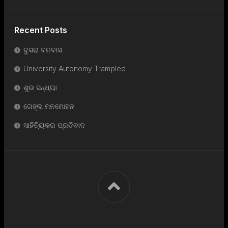
Recent Posts
ଦୁସରା ବନବାସ
University Autonomy Trampled
ଶୁଭ ସନ୍ଧ୍ୟା
ଗେହ୍ଲା ମନମୋହନ
ସାହିତ୍ୟିକର ପ୍ରତିବାଦ