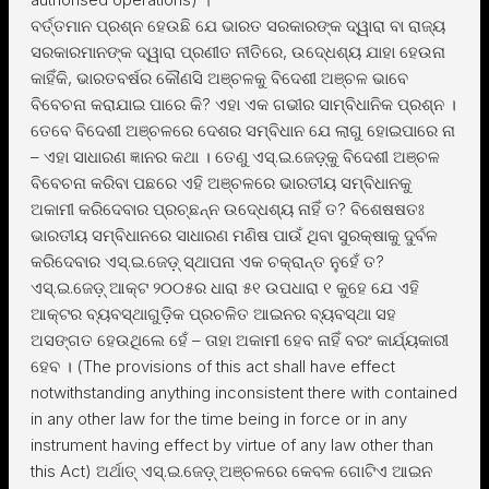
ବର୍ତ୍ତମାନ ପ୍ରଶ୍ନ ହେଉଛି ଯେ ଭାରତ ସରକାରଙ୍କ ଦ୍ୱାରା ବା ରାଜ୍ୟ
ସରକାରମାନଙ୍କ ଦ୍ୱାରା ପ୍ରଣୀତ ନୀତିରେ, ଉଦେ୍ଧଶ୍ୟ ଯାହା ହେଉନା
କାହିଁକି, ଭାରତବର୍ଷର କୌଣସି ଅଞ୍ଚଳକୁ ବିଦେଶୀ ଅଞ୍ଚଳ ଭାବେ
ବିବେଚନା କରାଯାଇ ପାରେ କି? ଏହା ଏକ ଗଭୀର ସାମ୍ବିଧାନିକ ପ୍ରଶ୍ନ ।
ତେବେ ବିଦେଶୀ ଅଞ୍ଚଳରେ ଦେଶର ସମ୍ବିଧାନ ଯେ ଲାଗୁ ହୋଇପାରେ ନା
– ଏହା ସାଧାରଣ ଜ୍ଞାନର କଥା । ତେଣୁ ଏସ୍.ଇ.ଜେଡ଼୍କୁ ବିଦେଶୀ ଅଞ୍ଚଳ
ବିବେଚନା କରିବା ପଛରେ ଏହି ଅଞ୍ଚଳରେ ଭାରତୀୟ ସମ୍ବିଧାନକୁ
ଅକାମୀ କରିଦେବାର ପ୍ରଚ୍ଛନ୍ନ ଉଦେ୍ଧଶ୍ୟ ନାହିଁ ତ? ବିଶେଷଷତଃ
ଭାରତୀୟ ସମ୍ବିଧାନରେ ସାଧାରଣ ମଣିଷ ପାଉଁ ଥିବା ସୁରକ୍ଷାକୁ ଦୁର୍ବଳ
କରିଦେବାର ଏସ୍.ଇ.ଜେଡ଼୍ ସ୍ଥାପନା ଏକ ଚକ୍ରାନ୍ତ ନୁହେଁ ତ?
ଏସ୍.ଇ.ଜେଡ଼୍ ଆକ୍ଟ ୨୦୦୫ର ଧାରା ୫୧ ଉପଧାରା ୧ କୁହେ ଯେ ଏହି
ଆକ୍ଟର ବ୍ୟବସ୍ଥାଗୁଡ଼ିକ ପ୍ରଚଳିତ ଆଇନର ବ୍ୟବସ୍ଥା ସହ
ଅସଙ୍ଗତ ହେଉଥିଲେ ହେଁ – ତାହା ଅକାମୀ ହେବ ନାହିଁ ବରଂ କାର୍ଯ୍ୟକାରୀ
ହେବ । (The provisions of this act shall have effect
notwithstanding anything inconsistent there with contained
in any other law for the time being in force or in any
instrument having effect by virtue of any law other than
this Act) ଅର୍ଥାତ୍ ଏସ୍.ଇ.ଜେଡ଼୍ ଅଞ୍ଚଳରେ କେବଳ ଗୋଟିଏ ଆଇନ