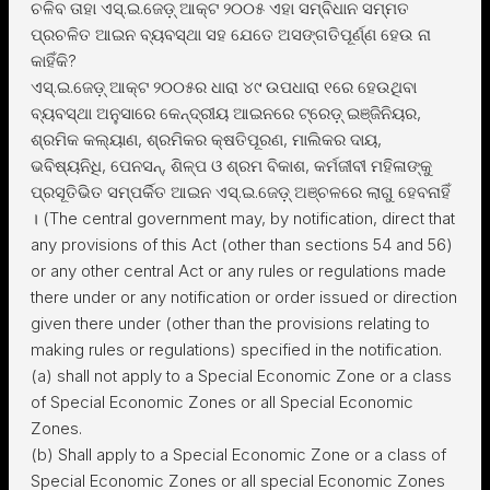
ଚଳିବ ତାହା ଏସ୍.ଇ.ଜେଡ଼୍ ଆକ୍ଟ ୨୦୦୫ ଏହା ସମ୍ବିଧାନ ସମ୍ମତ
ପ୍ରଚଳିତ ଆଇନ ବ୍ୟବସ୍ଥା ସହ ଯେତେ ଅସଙ୍ଗତିପୂର୍ଣ୍ଣ ହେଉ ନା
କାହିଁକି?
ଏସ୍.ଇ.ଜେଡ଼୍ ଆକ୍ଟ ୨୦୦୫ର ଧାରା ୪୯ ଉପଧାରା ୧ରେ ହେଉଥିବା
ବ୍ୟବସ୍ଥା ଅନୁସାରେ କେନ୍ଦ୍ରୀୟ ଆଇନରେ ଟ୍ରେଡ଼୍ ଇଞ୍ଜିନିୟର,
ଶ୍ରମିକ କଲ୍ୟାଣ, ଶ୍ରମିକର କ୍ଷତିପୂରଣ, ମାଲିକର ଦାୟ,
ଭବିଷ୍ୟନିଧି, ପେନସନ୍, ଶିଳ୍ପ ଓ ଶ୍ରମ ବିକାଶ, କର୍ମଜୀବୀ ମହିଳାଙ୍କୁ
ପ୍ରସୂତିଭିତ ସମ୍ପର୍କିତ ଆଇନ ଏସ୍.ଇ.ଜେଡ଼୍ ଅଞ୍ଚଳରେ ଲାଗୁ ହେବନାହିଁ
। (The central government may, by notification, direct that
any provisions of this Act (other than sections 54 and 56)
or any other central Act or any rules or regulations made
there under or any notification or order issued or direction
given there under (other than the provisions relating to
making rules or regulations) specified in the notification.
(a) shall not apply to a Special Economic Zone or a class
of Special Economic Zones or all Special Economic
Zones.
(b) Shall apply to a Special Economic Zone or a class of
Special Economic Zones or all special Economic Zones