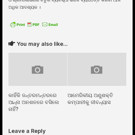
ଅଧିକ ଆବଶ୍ୟକ ।
You may also like...
କାହିଁକି ଜନ୍ତରମନ୍ତରରେ
ଆମେରିକୀୟ ଅଣୁଶକ୍ତି
ଆନ୍ନା ଅନଶନରେ ବସିଲେ
କମ୍ପାନୀକୁ ଜୀବନ୍ୟାସ
ନାହିଁ?
Leave a Reply