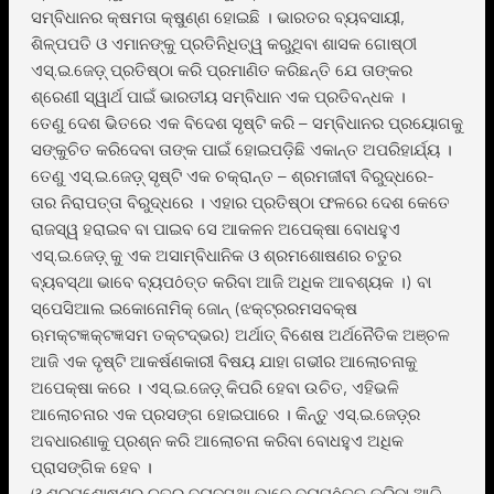
ସମ୍ବିଧାନର କ୍ଷମତା କ୍ଷୁଣ୍ଣ ହୋଇଛି । ଭାରତର ବ୍ୟବସାୟୀ,
ଶିଳ୍ପପତି ଓ ଏମାନଙ୍କୁ ପ୍ରତିନିଧିତ୍ୱ କରୁଥିବା ଶାସକ ଗୋଷ୍ଠୀ
ଏସ୍.ଇ.ଜେଡ଼୍ ପ୍ରତିଷ୍ଠା କରି ପ୍ରମାଣିତ କରିଛନ୍ତି ଯେ ତାଙ୍କର
ଶ୍ରେଣୀ ସ୍ୱାର୍ଥ ପାଇଁ ଭାରତୀୟ ସମ୍ବିଧାନ ଏକ ପ୍ରତିବନ୍ଧକ ।
ତେଣୁ ଦେଶ ଭିତରେ ଏକ ବିଦେଶ ସୃଷ୍ଟି କରି – ସମ୍ବିଧାନର ପ୍ରୟୋଗକୁ
ସଙ୍କୁଚିତ କରିଦେବା ତାଙ୍କ ପାଇଁ ହୋଇପଡ଼ିଛି ଏକାନ୍ତ ଅପରିହାର୍ଯ୍ୟ ।
ତେଣୁ ଏସ୍.ଇ.ଜେଡ଼୍ ସୃଷ୍ଟି ଏକ ଚକ୍ରାନ୍ତ – ଶ୍ରମଜୀବୀ ବିରୁଦ୍ଧରେ-
ତାର ନିରାପତ୍ତା ବିରୁଦ୍ଧରେ । ଏହାର ପ୍ରତିଷ୍ଠା ଫଳରେ ଦେଶ କେତେ
ରାଜସ୍ୱ ହରାଇବ ବା ପାଇବ ସେ ଆକଳନ ଅପେକ୍ଷା ବୋଧହୁଏ
ଏସ୍.ଇ.ଜେଡ଼୍ କୁ ଏକ ଅସାମ୍ବିଧାନିକ ଓ ଶ୍ରମଶୋଷଣର ଚତୁର
ବ୍ୟବସ୍ଥା ଭାବେ ବ୍ୟପôତ୍ତ କରିବା ଆଜି ଅଧିକ ଆବଶ୍ୟକ ।) ବା
ସ୍ପେସିଆଲ ଇକୋନୋମିକ୍ ଜୋନ୍ (ଝକ୍ଟ୍ରରମସବକ୍ଷ
ଋମକ୍ଟଜ୍ଞକ୍ଟଜ୍ଞସମ ତକ୍ଟଦ୍ଭର) ଅର୍ଥାତ୍ ବିଶେଷ ଅର୍ଥନୈତିକ ଅଞ୍ଚଳ
ଆଜି ଏକ ଦୃଷ୍ଟି ଆକର୍ଷଣକାରୀ ବିଷୟ ଯାହା ଗଭୀର ଆଲୋଚନାକୁ
ଅପେକ୍ଷା କରେ । ଏସ୍.ଇ.ଜେଡ଼୍ କିପରି ହେବା ଉଚିତ, ଏହିଭଳି
ଆଲୋଚନାର ଏକ ପ୍ରସଙ୍ଗ ହୋଇପାରେ । କିନ୍ତୁ ଏସ୍.ଇ.ଜେଡ଼୍ର
ଅବଧାରଣାକୁ ପ୍ରଶ୍ନ କରି ଆଲୋଚନା କରିବା ବୋଧହୁଏ ଅଧିକ
ପ୍ରାସଙ୍ଗିକ ହେବ ।
ଓ ଶ୍ରମଶୋଷଣର ଚତୁର ବ୍ୟବସ୍ଥା ଭାବେ ବ୍ୟପôତ୍ତ କରିବା ଆଜି