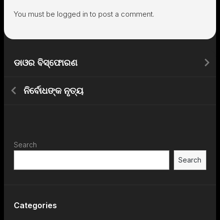
You must be
logged in
to post a comment.
ଡାଓର ବିସ୍ଫୋରଣ
ନିର୍ବୋଧଙ୍କ ନୃତ୍ୟ
Search
Search
Categories