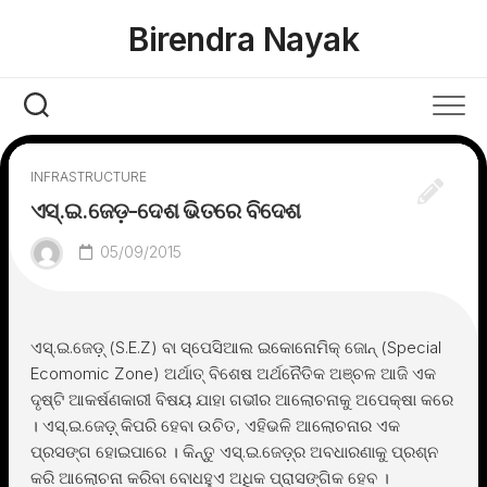
Skip
Birendra Nayak
to
content
INFRASTRUCTURE
ଏସ୍.ଇ.ଜେଡ଼-ଦେଶ ଭିତରେ ବିଦେଶ
05/09/2015
ଏସ୍.ଇ.ଜେଡ଼୍ (S.E.Z) ବା ସ୍ପେସିଆଲ ଇକୋନୋମିକ୍ ଜୋନ୍ (Special
Ecomomic Zone) ଅର୍ଥାତ୍ ବିଶେଷ ଅର୍ଥନୈତିକ ଅଞ୍ଚଳ ଆଜି ଏକ
ଦୃଷ୍ଟି ଆକର୍ଷଣକାରୀ ବିଷୟ ଯାହା ଗଭୀର ଆଲୋଚନାକୁ ଅପେକ୍ଷା କରେ
। ଏସ୍.ଇ.ଜେଡ଼୍ କିପରି ହେବା ଉଚିତ, ଏହିଭଳି ଆଲୋଚନାର ଏକ
ପ୍ରସଙ୍ଗ ହୋଇପାରେ । କିନ୍ତୁ ଏସ୍.ଇ.ଜେଡ଼୍ର ଅବଧାରଣାକୁ ପ୍ରଶ୍ନ
କରି ଆଲୋଚନା କରିବା ବୋଧହୁଏ ଅଧିକ ପ୍ରାସଙ୍ଗିକ ହେବ ।