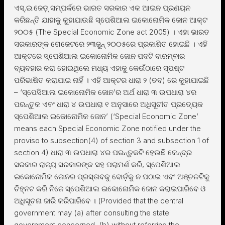
ଏସ୍.ଇ.ଜେଡ଼୍ ସମ୍ପର୍କରେ ଭାରତ ସରକାର ଏକ ଆଇନ ପ୍ରଣୟନ
କରିଛନ୍ତି ଯାହାକୁ କୁହାଯାଉଛି ସ୍ପେଶିଆଲ ଇକୋନୋମିକ ଜୋନ ଆକ୍ଟ
୨୦୦୫ (The Special Economic Zone act 2005) । ଏହା ଭାରତ
ସରକାରଙ୍କ ଗେଜେଟରେ ୨୩ଜୁନ୍ ୨୦୦୫ରେ ପ୍ରକାଶିତ ହୋଇଛି । ଏହି
ଆକ୍ଟରେ ସ୍ପେଶିଆଲ ଇକୋନୋମିକ ଜୋନ ପଦଟି ବାରମ୍ବାର
ବ୍ୟବହାର କରା ହୋଇଥିଲେ ମଧ୍ୟ ଏହାକୁ କେଉଁଠାରେ ସ୍ପଷ୍ଟ
ପରିଭାଷିତ କରାଯାଇ ନାହିଁ । ଏହି ଆକ୍ଟର ଧାରା ୨ (ତବ) ରେ କୁହାଯାଇଛି
– ‘ସ୍ପେସିଆଲ ଇକୋନୋମିକ ଜୋନ’ର ଅର୍ଥ ଧାରା ୩ ଉପଧାରା ୪ର
ପରନ୍ତୁକ ଏବଂ ଧାରା ୪ ଉପଧାରା ୧ ଅନୁସାରେ ଅଧିସୂଚୀତ ପ୍ରତ୍ୟେକ
ସ୍ପେଶିଆଲ ଇକୋନୋମିକ ଜୋନ’ (‘Special Economic Zone’
means each Special Economic Zone notified under the
proviso to subsection(4) of section 3 and subsection 1 of
section 4) ଧାରା ୩ ଉପଧାରା ୪ର ପରନ୍ତୁକଟି ହେଉଛି କେନ୍ଦ୍ର
ସରକାର ରାଜ୍ୟ ସରକାରଙ୍କ ସହ ପରାମର୍ଶ କରି, ସ୍ପେଶିଆଲ
ଇକୋନୋମିକ ଜୋନର ପ୍ରସ୍ତାବକୁ ବୋର୍ଡ଼କୁ ନ ପଠାଇ ଏବଂ ଅଞ୍ଚଳଟିକୁ
ଚିହ୍ନଟ କରି ନିଜେ ସ୍ପେଶିଆଲ ଇକୋନୋମିକ ଜୋନ କରାଇପାରିବେ ଓ
ଅଧିସୂଚନା ଜାରି କରିପାରିବେ । (Provided that the central
government may (a) after consulting the state
government concerned, (b) without referring the