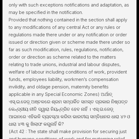
only with such exceptions notifications and adaptation, as
may be specified in the notification.
Provided that nothing contained in the section shall apply
to any modifications of any central Act or any rules or
regulations made there under or any notification or order
issued or direction given or scheme made there under so
far as such modification, rules, regulations, notification,
order or direction as scheme related to the matters
relating to trade unions, industrial and labour disputes,
welfare of labour including conditions of work, provident
funds, employees liability, workmen’s compensation
invilidity, and oldage pension, maternity benefits
applicable in any Special Economic Zones) ଅର୍ଥାତ୍
ଏସ୍.ଇ.ଜେଡ଼୍ ଅଞ୍ଚଳରେ ଶ୍ରମ ସମ୍ପର୍କିତ ସମସ୍ତ ପ୍ରକାର ନିଷ୍ପତ୍ତ
କେନ୍ଦ୍ରୀୟ ନୀତି ଦ୍ୱାରା ନିୟନ୍ତ୍ରିତ ହେବ ନାହିଁ । ଏସ୍.ଇ.ଜେଡ଼୍
ଆଇନରେ ଏହିଭଳି ବ୍ୟବସ୍ଥା କରିବା ଭାରତୀୟ ସମ୍ବିଧାନର ଧାରା ୪୨ ଓ
ଧାରା ୪୩ କୁ ଖିଲାଫ କରୁନାହିଁ କି?
(Act 42 : The state shall make provision for securing just
and humane conditions of work and for materning relief.