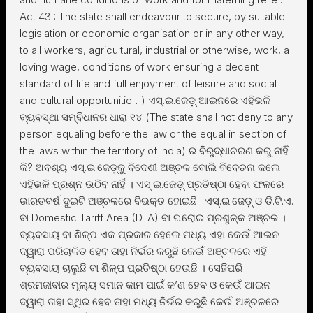
Act 43 : The state shall endeavour to secure, by suitable
legislation or economic organisation or in any other way,
to all workers, agricultural, industrial or otherwise, work, a
loving wage, conditions of work ensuring a decent
standard of life and full enjoyment of leisure and social
and cultural opportunitie…) ଏସ୍.ଇ.ଜେଡ଼୍ ଆଇନରେ ଏହିଭଳି
ବ୍ୟବସ୍ଥା ସମ୍ବିଧାନର ଧାରା ୧୪ (The state shall not deny to any
person equaling before the law or the equal in section of
the laws within the territory of India) ର ବିରୁଦ୍ଧାଚରଣ କରୁ ନାହିଁ
କି? ଅବଶ୍ୟ ଏସ୍.ଇ.ଜେଡ଼୍କୁ ବିଦେଶୀ ଅଞ୍ଚଳ ବୋଲି ବିବେଚନା କଲେ
ଏହିଭଳି ପ୍ରଶ୍ନ ଉଠିବ ନାହିଁ । ଏସ୍.ଇ.ଜେଡ଼୍ ପ୍ରତିଷ୍ଠା ହେବା ଫଳରେ
ଭାରତବର୍ଷ ଦୁଇଟି ଅଞ୍ଚଳରେ ବିଭକ୍ତ ହୋଇଛି : ଏସ୍.ଇ.ଜେଡ଼୍ ଓ ଡି.ଟି.ଏ.
ବା Domestic Tariff Area (DTA) ବା ଘରୋଇ ପ୍ରଶୁଳ୍କ ଅଞ୍ଚଳ ।
ବ୍ୟବସାୟ ବା ଶିଳ୍ପ ଏକ ପ୍ରକାର ହେଲେ ମଧ୍ୟ ଏହା କେଉଁ ଆଇନ
ଦ୍ୱାରା ପରିଚାଳିତ ହେବ ତାହା ନିର୍ଭର କରୁଛି କେଉଁ ଅଞ୍ଚଳରେ ଏହି
ବ୍ୟବସାୟ ଚାଲୁଛି ବା ଶିଳ୍ପ ପ୍ରତିଷ୍ଠା ହେଉଛି । ସେହିପରି
ଶ୍ରମଜୀବୀର ମୂଲ୍ୟ ସମାନ କାମ ପାଇଁ କ’ଣ ହେବ ଓ କେଉଁ ଆଇନ
ଦ୍ୱାରା ତାହା ସ୍ଥିର ହେବ ତାହା ମଧ୍ୟ ନିର୍ଭର କରୁଛି କେଉଁ ଅଞ୍ଚଳରେ