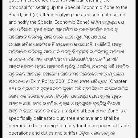
proposal for setting up the Special Economic Zone to the
Board, and (c) after identifying the area suo moto set up
and notify the Special Economic Zone) କହିବା ବାହୁଲ୍ୟ ଯେ
ଏହା ପରିଭାଷା ନୁହେଁ କାରଣ ‘ସ୍ପେଶିଆଲ ଇକୋନୋମିକ ଜୋନ’କୁ
ପରିଭାଷିତ କରିବାକୁ ଯାଇ ପରିଭାଷାରେ ପୁଣି ‘ସ୍ପେଶିଆଲ
ଇକୋନୋମିକ ଜୋନ’ପଦ ହିଁ ବ୍ୟବହାର କରାଯାଉଛି । କୌଣସି ପଦକୁ
ପରିଭାଷିତ କରିବାକୁ ଯାଇ ଯଦି ପଦକୁ ହିଁ ବ୍ୟବହାର କରିବାକୁ ପଡ଼ିଥାଏ
ତା’ହେଲେ କ’ଣ ଏକ ସଂଜ୍ଞାବିହୀନ ବା ପରିଭାଷାବିହୀନ ପଦ ? ନା ଏହି
ଆକ୍ଟ ହେବାର ପ୍ରାୟ ପାଞ୍ଚବର୍ଷ ପୂର୍ବରୁ ଏପ୍ରିଲ ୨୦୦୦ରୁ ଏହି ପଦଟିର
ପ୍ରଚଳନ ଆରମ୍ଭ ହୋଇଛି । ଭାରତ ସରକାରଙ୍କର ଏକ୍ସିମ୍ ପଲିସି
୨୦୦୧-୦୨ (Exim Policy 2001-02)ର ନବମ ପରିଚ୍ଛଦ (Chapter
9A) ର ପ୍ରଥମ ଅନୁଚ୍ଛେଦରେ କୁହାଯାଇଛି ସ୍ପେଶିଆଲ ଇକୋନୋମିକ
ଜୋନ ଏକ ବିଶେଷ ଭାବରେ ଚିତ୍ରିତ ପରରାଜ୍ୟ ଘେରା ଶୁଳ୍କ ମୁକ୍ତ
ଅଞ୍ଚଳ ଯାହା ବେପାର ବଣିଜ, ଶୁଳ୍କ ଓ ପ୍ରଶୁଳ୍କ ଦୃଷ୍ଟିରୁ ବିଦେଶୀ
ଅଞ୍ଚଳ ଭାବେ ବିବେଚିତ ହେବ । (aSpecial Economic Zone is a
specifically delineated duty free enclave and shall be
deemed to be a foreign territory for the purposes of trade
operations and duties and tariffs) ଓଡ଼ିଶା ସରକାରଙ୍କର