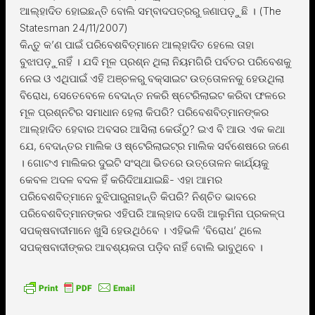
ଆଲ୍ହାଦିତ ହୋଇଛନ୍ତି ବୋଲି ସମ୍ବାଦପତ୍ରରୁ ଜଣାପଡ଼ୁଛି । (The
Statesman 24/11/2007)
କିନ୍ତୁ କ’ଣ ପାଇଁ ପରିବେଶବିତ୍ମାନେ ଆଲ୍ହାଦିତ ହେଲେ ତାହା
ବୁଝାପଡ଼ୁନାହିଁ । ଯଦି ମୂଳ ପ୍ରଶ୍ନ ଥିଲା ନିୟମଗିରି ପର୍ବତର ପରିବେଶକୁ
ନେଇ ଓ ଏଥିପାଇଁ ଏହି ଅଞ୍ଚଳରୁ ବକ୍ସାଇଟ ଉତ୍ତୋଳନକୁ ହେଉଥିଲା
ବିରୋଧ, ସେତେବେଳେ ବେଦାନ୍ତ ନକରି ଷ୍ଟେରିଲାଇଟ କରିବା ଫଳରେ
ମୂଳ ପ୍ରଶ୍ନଟିର ସମାଧାନ ହେଲା କିପରି? ପରିବେଶବିତ୍ମାନଙ୍କର
ଆଲ୍ହାଦିତ ହେବାର ଅବସର ଆସିଲା କେଉଁଠୁ? ଇଏ ବି ଆଉ ଏକ କଥା
ଯେ, ବେଦାନ୍ତର ମାଲିକ ଓ ଷ୍ଟେରିଲାଇଟ୍ର ମାଲିକ ସର୍ବଶେଷରେ ଜଣେ
। ଗୋଟଏ ମାଲିକର ଦୁଇଟି ସଂସ୍ଥା ଭିତରେ ଉତ୍ତୋଳନ କାର୍ଯ୍ୟକୁ
କେବଳ ଅଦଳ ବଦଳ ହିଁ କରିଦିଆଯାଇଛି- ଏହା ଆମର
ପରିବେଶବିତ୍ମାନେ ବୁଝିପାରୁନାହାନ୍ତି କିପରି? ନିଶ୍ଚିତ ଭାବରେ
ପରିବେଶବିତ୍ମାନଙ୍କର ଏହିପରି ଆଲ୍ହାଦ ଦେଖି ଆଲୁମିନା ପ୍ରକଳ୍ପ
ସପକ୍ଷବାଦୀମାନେ ଖୁସି ହେଉଥିôବେ । ଏହିଭଳି ‘ବିରୋଧ’ ଥିଲେ
ସପକ୍ଷବାଦୀଙ୍କର ଆବଶ୍ୟକତା ପଡ଼ିବ ନାହିଁ ବୋଲି ଭାବୁଥିବେ ।