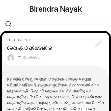
Skip
Birendra Nayak
to
content
INFRASTRUCTURE
ବେଦାନ୍ତ ଓ ପରିବେଶବିତ୍
10/09/2015
ନିୟମଗିରି ପର୍ବତରୁ ବକ୍ସାଇଟ ଉତ୍ତୋଳନ ବେଦାନ୍ତ କମ୍ପାନୀ
କରିପାରିବ ନାହିଁ ବୋଲି ମାନ୍ୟବର ସୁପ୍ରିମକୋର୍ଟ ୨୩/୧୧/୦୭ଦିନ ଏକ
ରାୟ ଦେଇଛନ୍ତି, କିନ୍ତୁ ଏହି ଉତ୍ତୋଳନ କାର୍ଯ୍ୟ ଷ୍ଟେରିଲାଇଟ
ଇଣ୍ଡଷ୍ଟ୍ରିଜ୍ କରିପାରିବ ଓ ଏଥିପାଇଁ ୮ସପ୍ତାହ ଭିତରେ ଷ୍ଟେରିଲାଇଟ
ଇଣ୍ଡଷ୍ଟ୍ରିଜ୍ ତାହାର ଆଗ୍ରହ ସୁପ୍ରିମକୋର୍ଟକୁ ଜଣାଇବା ପାଇଁ ନିଦେ୍ର୍ଧଶ
ଦେଇଛନ୍ତି । ଏହିଭଳି ନିଷ୍ପତ୍ତ ଦ୍ୱାରା ପରିବେଶବିତ୍ମାନେ ବେଶ