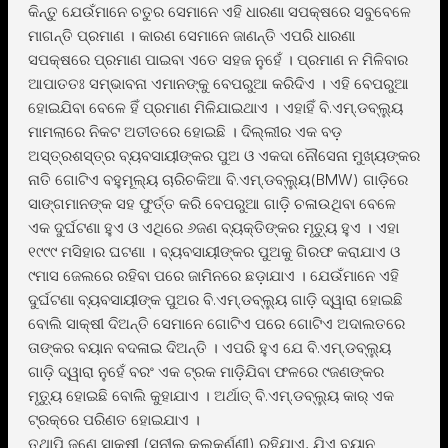
କିନ୍ତୁ ଯେଉଁମାନେ ଚତୁର ସେମାନେ ଏହି ଧାରଣା ସପକ୍ଷରେ ସବୁବେଳେ
ମାଗନ୍ତି ପ୍ରମାଣ । କାରଣ ସେମାନେ ଜାଣନ୍ତି ଏପରି ଧାରଣା
ସପକ୍ଷରେ ପ୍ରମାଣ ପାଇବା ଏତେ ସହଜ ନୁହେଁ । ପ୍ରମାଣ ନ ମିଳିବାର
ଆପାତତଃ ସମ୍ଭାବନା ଏମାନଙ୍କୁ ବେପରୁଆ କରିଦିଏ । ଏହି ବେପରୁଆ
ହୋଇଯିବା ବେଳେ ହିଁ ପ୍ରମାଣ ମିଳିଯାଇଥାଏ । ଏହାହିଁ ବି.ଏମ୍.ଡବ୍ଲୁ୍ୟ
ମାମଲାରେ ନିକଟ ଅତୀତରେ ହୋଇଛି । ଦିଲ୍ଲୀର ଏକ ବଡ଼
ଅସ୍ତ୍ରଶସ୍ତ୍ର ବ୍ୟବସାୟୀଙ୍କର ପୁଅ ଓ ଏକଦା ନୌସେନା ମୁଖ୍ୟଙ୍କର
ନାତି ଗୋଟିଏ ବହୁମୂଲ୍ୟ ଚାରିଚକିଆ ବି.ଏମ୍.ଡବ୍ଲୁ୍ୟ(BMW) ଗାଡ଼ିରେ
ସାଙ୍ଗମାନଙ୍କ ସହ ଫୁର୍ତ୍ତ କରି ବେପରୁଆ ଗାଡ଼ି ଚଳାଉଥିବା ବେଳେ
ଏକ ଦୁର୍ଘଟଣା ହୁଏ ଓ ଏଥିରେ ୬ଜଣ ବ୍ୟକ୍ତିଙ୍କର ମୃତୁ୍ୟ ହୁଏ । ଏହା
୧୯୯୯ ମସିହାର ଘଟଣା । ବ୍ୟବସାୟୀଙ୍କର ପୁଅକୁ ଗିରଫ କରାଯାଏ ଓ
୯ମାସ ଜେଲରେ ରହିବା ପରେ ଜାମିନରେ ଛଡ଼ାଯାଏ । ଯେଉଁମାନେ ଏହି
ଦୁର୍ଘଟଣା ବ୍ୟବସାୟୀଙ୍କ ପୁଅର ବି.ଏମ୍.ଡବ୍ଲୁ୍ୟ ଗାଡ଼ି ଦ୍ୱାରା ହୋଇଛି
ବୋଲି ସାକ୍ଷୀ ଦିଅନ୍ତି ସେମାନେ ଗୋଟିଏ ପରେ ଗୋଟିଏ ଅଦାଲତରେ
ତାଙ୍କର ବୟାନ ବଦଳାଇ ଦିଅନ୍ତି । ଏପରି ହୁଏ ଯେ ବି.ଏମ୍.ଡବ୍ଲୁ୍ୟ
ଗାଡ଼ି ଦ୍ୱାରା ନୁହେଁ ବରଂ ଏକ ଟ୍ରକ ମାଡ଼ିଯିବା ଫଳରେ ୯ଜଣଙ୍କର
ମୃତୁ୍ୟ ହୋଇଛି ବୋଲି କୁହାଯାଏ । ଅର୍ଥାତ୍ ବି.ଏମ୍.ଡବ୍ଲୁ୍ୟ କାର୍ ଏକ
ଟ୍ରକ୍ରେ ପରିଣତ ହୋଇଯାଏ ।
ତଥାପି ଜଣେ ସାକ୍ଷୀ (ସୁନୀଲ କୁଲକର୍ଣ୍ଣୀ) ରହିଯାଏ, ଯିଏ ବୟାନ