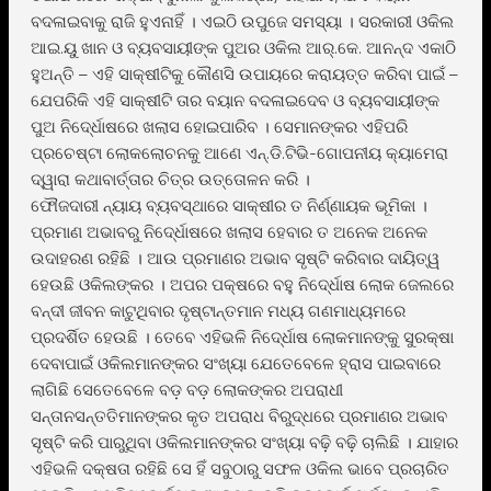
ବଦଳାଇବାକୁ ରାଜି ହୁଏନାହିଁ । ଏଇଠି ଉପୁଜେ ସମସ୍ୟା । ସରକାରୀ ଓକିଲ
ଆଇ.ୟୁ ଖାନ ଓ ବ୍ୟବସାୟୀଙ୍କ ପୁଅର ଓକିଲ ଆର୍.କେ. ଆନନ୍ଦ ଏକାଠି
ହୁଅନ୍ତି – ଏହି ସାକ୍ଷୀଟିକୁ କୌଣସି ଉପାୟରେ କରାୟତ୍ତ କରିବା ପାଇଁ –
ଯେପରିକି ଏହି ସାକ୍ଷୀଟି ତାର ବୟାନ ବଦଳାଇଦେବ ଓ ବ୍ୟବସାୟୀଙ୍କ
ପୁଅ ନିଦେ୍ର୍ଧାଷରେ ଖଲାସ ହୋଇପାରିବ । ସେମାନଙ୍କର ଏହିପରି
ପ୍ରଚେଷ୍ଟା ଲୋକଲୋଚନକୁ ଆଣେ ଏନ୍.ଡି.ଟିଭି-ଗୋପନୀୟ କ୍ୟାମେରା
ଦ୍ୱାରା କଥାବାର୍ତ୍ତାର ଚିତ୍ର ଉତ୍ତୋଳନ କରି ।
ଫୌଜଦାରୀ ନ୍ୟାୟ ବ୍ୟବସ୍ଥାରେ ସାକ୍ଷୀର ତ ନିର୍ଣ୍ଣାୟକ ଭୂମିକା ।
ପ୍ରମାଣ ଅଭାବରୁ ନିଦେ୍ର୍ଧାଷରେ ଖଲାସ ହେବାର ତ ଅନେକ ଅନେକ
ଉଦାହରଣ ରହିଛି । ଆଉ ପ୍ରମାଣର ଅଭାବ ସୃଷ୍ଟି କରିବାର ଦାୟିତ୍ୱ
ହେଉଛି ଓକିଲଙ୍କର । ଅପର ପକ୍ଷରେ ବହୁ ନିଦେ୍ର୍ଧାଷ ଲୋକ ଜେଲରେ
ବନ୍ଦୀ ଜୀବନ କାଟୁଥିବାର ଦୃଷ୍ଟାନ୍ତମାନ ମଧ୍ୟ ଗଣମାଧ୍ୟମରେ
ପ୍ରଦର୍ଶିତ ହେଉଛି । ତେବେ ଏହିଭଳି ନିଦେ୍ର୍ଧାଷ ଲୋକମାନଙ୍କୁ ସୁରକ୍ଷା
ଦେବାପାଇଁ ଓକିଲମାନଙ୍କର ସଂଖ୍ୟା ଯେତେବେଳେ ହ୍ରାସ ପାଇବାରେ
ଲାଗିଛି ସେତେବେଳେ ବଡ଼ ବଡ଼ ଲୋକଙ୍କର ଅପରାଧୀ
ସନ୍ତାନସନ୍ତତିମାନଙ୍କର କୃତ ଅପରାଧ ବିରୁଦ୍ଧରେ ପ୍ରମାଣର ଅଭାବ
ସୃଷ୍ଟି କରି ପାରୁଥିବା ଓକିଲମାନଙ୍କର ସଂଖ୍ୟା ବଢ଼ି ବଢ଼ି ଚାଲିଛି । ଯାହାର
ଏହିଭଳି ଦକ୍ଷତା ରହିଛି ସେ ହିଁ ସବୁଠାରୁ ସଫଳ ଓକିଲ ଭାବେ ପ୍ରଚାରିତ