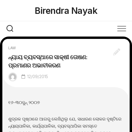
Skip
Birendra Nayak
to
content
LAW
ନ୍ୟାୟ ବ୍ୟବସ୍ଥାରେ ସାକ୍ଷୀ ତୋଷଣ:
ପ୍ରମାଣର ଅଭାବୀକରଣ
12/09/2015
୧୬-୩୦ଜୁନ୍ ୨୦୦୭
ଶୁଦ୍ରକ ପୃଷ୍ଠାରେ ଆଗରୁ ଲେଖିଥିଲୁ ଯେ, ସାଧାରଣ ଲୋକର ଦୃଷ୍ଟିରେ
ନ୍ୟାୟପାଳିକା, କାର୍ଯ୍ୟପାଳିକା, ବ୍ୟବସ୍ଥାପିକା ସମସ୍ତେ