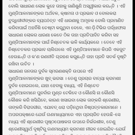
ବୋଲି ସାଧାରଣ ଲୋକ କୁହେ ତାହାକୁ ଜାଣିଶୁଣି ଅସ୍ୱୀକାର କରନ୍ତି । ଏହି
ମୁଣ୍ଡିଆଳମାନଙ୍କର ଅର୍ଥବଳ, କ୍ଷମତା ଓ ପ୍ରଭାବ ଓ ବୋଲକରା
ବୁଦ୍ଧିଜୀବୀଙ୍କର ବ୍ୟପôତ୍ତ ଏହି ଧାରଣାକୁ ଅମୂଳକ ବୋଲି ପ୍ରମାଣିତ
କରିବାପାଇଁ ଅହର୍ନିଶି ଚେଷ୍ଟା କରୁଥିବା ବେଳେ, ଏନ.ଡ଼ି.ଟିଭିର ପର୍ଦ୍ଧାଫାସ
ସାଧାରଣ ଲୋକର ଧାରଣା କେତେ ଠିକ ତାହା ପ୍ରତିପାଦିତ କରିବା ସହ
ମୁଣ୍ଡିଆଳମାନଙ୍କ ପାଇଁ ନିଶ୍ଚେତକ ଭଳି କାର୍ଯ୍ୟକରେ । ତେବେ ଏହି
ନିଶ୍ଚେତକର ପ୍ରଭାବ ଚାଲିଗଲେ ଏହି ମୁଣ୍ଡିଆଳମାନେ କିପରି ଏକଜୁଟ
ହେଉଛନ୍ତି ଓ କ’ଣ ରଣନୀତି ଗ୍ରହଣ କରୁଛନ୍ତି ତାହା ପ୍ରତି ସତର୍କ ଦୃଷ୍ଟି
ରଖିବା ଉଚିତ ।
ସାଧାରଣ ଜନତାର ଦୁର୍ବଳ ସ୍ମରଣଶକ୍ତି ଉପରେ ଏହି
ମୁଣ୍ଡିଆଳମାନଙ୍କର ଖୁବ୍ ଭରସା । ତେଣୁ ପ୍ରଚାର ବାତ୍ୟା କ୍ରମଶଃ
ଦୁର୍ବଳ ହୋଇଗଲେ, ଯାହା ହେବାକୁ ବାଧ୍ୟ, ଏହି ନିଶ୍ଚେତ
ମୁଣ୍ଡିଆଳମାନେ ପୁନର୍ବାର ମୁଣ୍ଡ ଟେକିବେ ଓ କୌଣସି ନା କୌଣସି
କୌଶଳ କରି ଖସିଯିବେ, କାରଣ ଖସାଇବା ଲୋକ ତାଙ୍କରି ଶ୍ରେଣୀର,
ତାଙ୍କରି ବିରାଦରୀର, ଏଯାବତ୍ ଧରା ପଡ଼ିନଥିବା ନିଷ୍ପତ୍ତକାରମାନେ ।
ଅପରପକ୍ଷରେ ଯେଉଁ ଗଣମାଧ୍ୟମରେ ଏହା ପ୍ରଚାରିତ ହେଉଛି-ସେ
ମଧ୍ୟ ଏହି ଶ୍ରେଣୀର ପୃଷ୍ଠପୋଷକତା ଉପରେ ନିର୍ଭରଶୀଳ, ତେଣୁ
ଶ୍ରେଣୀସ୍ୱାର୍ଥ ଦୃଷ୍ଟିରୁ ଗଣମାଧ୍ୟମ କ୍ରମଶଃ ନୀରବ ହୋଇଯିବ-ଯେଉଁ