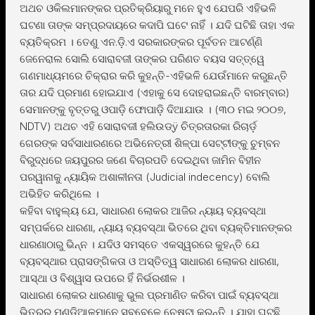
ଅଥଚ ଓକିଲମାନଙ୍କର ପ୍ରତିକ୍ରିୟାରୁ ମନେ ହୁଏ ଯେପରି ଏହିଭଳି
ଘଟଣା ତାଙ୍କ ସମ୍ପ୍ରଦାୟରେ କଦାପି ଘଟେ ନାହିଁ । ଯଦି ଘଟିଛି ତାହା ଏକ
ବ୍ୟତିକ୍ରମ । ତେଣୁ ଏନ.ଡ଼ି.ଏ ସରକାରଙ୍କର ପୂର୍ବତନ ଆଟର୍ଣ୍ଣି
ଜେନେରାଲ ସୋଲି ସୋରାବଜୀ ତାଙ୍କର ପରିଣତ ବୟସ ସତ୍ତ୍ୱେ
ଗଣମାଧ୍ୟମରେ ଚିକ୍ରାର କରି କୁହନ୍ତି-ଏହିଭଳି ଯେଉଁମାନେ କରୁଛନ୍ତି
ତାର ଯଦି ପ୍ରମାଣ ହୋଇଯାଏ (ଏହାକୁ ସେ ଦୋହରାଇଛନ୍ତି ବାରମ୍ବାର)
ସେମାନଙ୍କୁ ବୃତ୍ତରୁ ଓପାଡ଼ି ଫୋପାଡ଼ି ଦିଆଯାଉ । (୩୦ ମଇ ୨୦୦୭,
NDTV) ଅଥଚ ଏହି ସୋରାବଜୀ ହଲିଉଡ୍ÿ ଚିତ୍ରତାରକା ରିଚାର୍ଡ଼
ଗେରଙ୍କ ସର୍ବସାଧାରଣରେ ଅଭିନେତ୍ରୀ ଶିଳ୍ପା ସେଟ୍ଟୀଙ୍କୁ ଚୁମ୍ବନ
ବିରୁଦ୍ଧରେ ଜୟପୁରର ଜଣେ ବିଚାରପତି ଦେଇଥିବା ଜାମିନ ବିହୀନ
ପରୱାନାକୁ ନ୍ୟାୟିକ ଅଶାଳୀନତା (Judicial indecency) ବୋଲି
ଅଭିହିତ କରିଥିଲେ ।
କହିବା ବାହୁଲ୍ୟ ଯେ, ସାଧାରଣ ଲୋକର ଆଜିର ନ୍ୟାୟ ବ୍ୟବସ୍ଥା
ସମ୍ପର୍କରେ ଧାରଣା, ନ୍ୟାୟ ବ୍ୟବସ୍ଥା ଭିତରେ ଥିବା ବ୍ୟକ୍ତିମାନଙ୍କର
ଧାରଣାଠାରୁ ଭିନ୍ନ । ଯଦିଓ ସମସ୍ତେ ଏକସ୍ୱରରେ କୁହନ୍ତି ଯେ
ବ୍ୟବସ୍ଥାର ପ୍ରାସଙ୍ଗିକତା ଓ ଅସ୍ତିତ୍ୱ ସାଧାରଣ ଲୋକର ଧାରଣା,
ଆସ୍ଥା ଓ ବିଶ୍ୱାସ ଉପରେ ହିଁ ନିର୍ଭରଶୀଳ ।
ସାଧାରଣ ଲୋକର ଧାରଣାକୁ ଭୁଲ ପ୍ରମାଣିତ କରିବା ପାଇଁ ବ୍ୟବସ୍ଥା
ଭିତରର ମୁଣ୍ଡିଆଳମାନେ ସବୁବେଳେ ଚେଷ୍ଟା କରନ୍ତି । ଯାହା ଘଟୁଛି