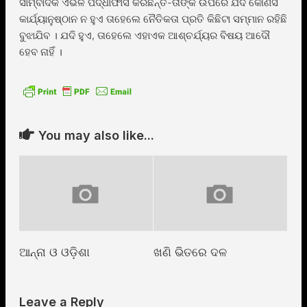
ସାମ୍ବାଦିକ ଏଭଳି ପର୍ଦ୍ଧାଫାସ କରିଛନ୍ତି-ତାଙ୍କ ଉପରେ ଯଦି କୌଣସି
କାର୍ଯ୍ୟାନୁଷ୍ଠାନ ନ ହୁଏ ତାହେଲେ ନୈତିକତା ପ୍ରତି କିଛିଟା ସମ୍ମାନ ରହିଛି
ବୁଝାଯିବ । ଯଦି ହୁଏ, ତାହେଲେ ଏହାଏକ ଆଶ୍ଚର୍ଯ୍ୟର ବିଷୟ ଆଦୌ
ହେବ ନାହିଁ ।
You may also like...
ଆନ୍ନା ଓ ଓଡ଼ିଶା
ଖଣି ଭିତରେ ଦଳ
Leave a Reply