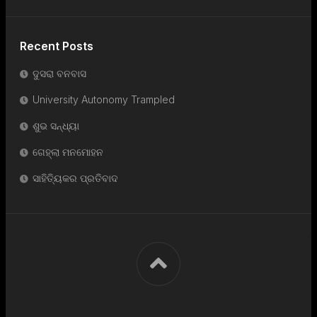
Recent Posts
ଦୁସରା ବନବାସ
University Autonomy Trampled
ଶୁଭ ସନ୍ଧ୍ୟା
ଗେହ୍ଲା ମନମୋହନ
ସାହିତ୍ୟିକର ପ୍ରତିବାଦ