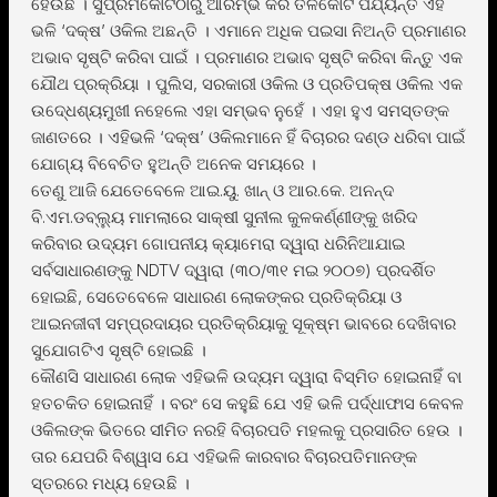
ହେଉଛି । ସୁପ୍ରିମକୋର୍ଟଠାରୁ ଆରମ୍ଭ କରି ତଳକୋର୍ଟ ପର୍ଯ୍ୟନ୍ତ ଏହି
ଭଳି ‘ଦକ୍ଷ’ ଓକିଲ ଅଛନ୍ତି । ଏମାନେ ଅଧିକ ପଇସା ନିଅନ୍ତି ପ୍ରମାଣର
ଅଭାବ ସୃଷ୍ଟି କରିବା ପାଇଁ । ପ୍ରମାଣର ଅଭାବ ସୃଷ୍ଟି କରିବା କିନ୍ତୁ ଏକ
ଯୌଥ ପ୍ରକ୍ରିୟା । ପୁଲିସ, ସରକାରୀ ଓକିଲ ଓ ପ୍ରତିପକ୍ଷ ଓକିଲ ଏକ
ଉଦେ୍ଧଶ୍ୟମୁଖୀ ନହେଲେ ଏହା ସମ୍ଭବ ନୁହେଁ । ଏହା ହୁଏ ସମସ୍ତଙ୍କ
ଜାଣତରେ । ଏହିଭଳି ‘ଦକ୍ଷ’ ଓକିଲମାନେ ହିଁ ବିଚାରର ଦଣ୍ଡ ଧରିବା ପାଇଁ
ଯୋଗ୍ୟ ବିବେଚିତ ହୁଅନ୍ତି ଅନେକ ସମୟରେ ।
ତେଣୁ ଆଜି ଯେତେବେଳେ ଆଇ.ୟୁ. ଖାନ୍ ଓ ଆର.କେ. ଅନନ୍ଦ
ବି.ଏମ.ଡବ୍ଲୁ୍ୟ ମାମଲାରେ ସାକ୍ଷୀ ସୁନୀଲ କୁଳକର୍ଣ୍ଣୀଙ୍କୁ ଖରିଦ
କରିବାର ଉଦ୍ୟମ ଗୋପନୀୟ କ୍ୟାମେରା ଦ୍ୱାରା ଧରିନିଆଯାଇ
ସର୍ବସାଧାରଣଙ୍କୁ NDTV ଦ୍ୱାରା (୩୦/୩୧ ମଇ ୨୦୦୭) ପ୍ରଦର୍ଶିତ
ହୋଇଛି, ସେତେବେଳେ ସାଧାରଣ ଲୋକଙ୍କର ପ୍ରତିକ୍ରିୟା ଓ
ଆଇନଜୀବୀ ସମ୍ପ୍ରଦାୟର ପ୍ରତିକ୍ରିୟାକୁ ସୂକ୍ଷ୍ମ ଭାବରେ ଦେଖିବାର
ସୁଯୋଗଟିଏ ସୃଷ୍ଟି ହୋଇଛି ।
କୌଣସି ସାଧାରଣ ଲୋକ ଏହିଭଳି ଉଦ୍ୟମ ଦ୍ୱାରା ବିସ୍ମିତ ହୋଇନାହିଁ ବା
ହତଚକିତ ହୋଇନାହିଁ । ବରଂ ସେ କହୁଛି ଯେ ଏହି ଭଳି ପର୍ଦ୍ଧାଫାସ କେବଳ
ଓକିଲଙ୍କ ଭିତରେ ସୀମିତ ନରହି ବିଚାରପତି ମହଲକୁ ପ୍ରସାରିତ ହେଉ ।
ତାର ଯେପରି ବିଶ୍ୱାସ ଯେ ଏହିଭଳି କାରବାର ବିଚାରପତିମାନଙ୍କ
ସ୍ତରରେ ମଧ୍ୟ ହେଉଛି ।