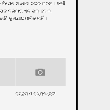
କ ବିଶେଷ ସନ୍ଧାନୀ ଦଳର ଗଠନ । କେହି
ଚୁ୍ୟତ କରିବାର ଏକ ଚାଲ୍ ବୋଲି
ବୋଲି କୁହାଯାଇପାରିବ ନାହିଁ ।
ଗୁପ୍ଚୁପ୍ ଓ ମୁଖ୍ୟମନ୍ତ୍ରୀ