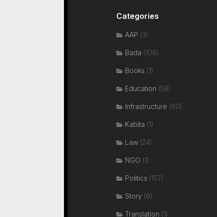
Categories
AAP
(3)
Bada
(106)
Books
(1)
Education
(58)
Infrastructure
(60)
Kabita
(1)
Law
(24)
NGO
(1)
Politics
(157)
Story
(9)
Translation
(1)