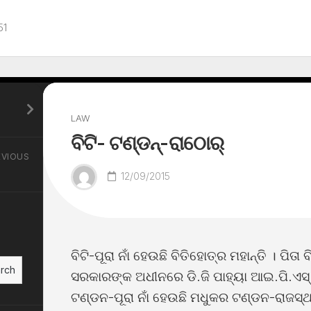
51
LAW
ବିଟି- ଟଣ୍ଡନ୍-ରାଠୋର୍
EVIOUS
12/09/2015
ବିଟି-ପୂରା ନାଁ ହେଉଛି ବିତିହୋତ୍ର ମହାନ୍ତି । ପିତା
rch
ସରକାରଙ୍କ ଅଧୀନରେ ଡି.ଜି ପାହ୍ୟା ଆଇ.ପି.ଏସ
ଟଣ୍ଡନ-ପୂରା ନାଁ ହେଉଛି ମଧୁକର ଟଣ୍ଡନ-ରାଜସ