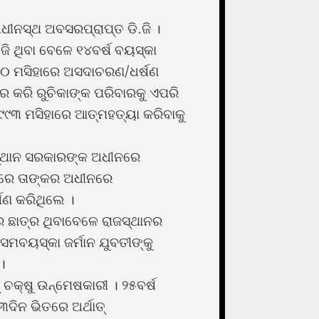
ଧୀନସ୍ଥ ଅବସରପ୍ରାପ୍ତ ଡି.ଜି ।
ଥିବା ବେଳେ ୧୪ବର୍ଷ ବୟସ୍କା
୧୯୯୦ ମସିହାରେ ଅସଦାଚରଣ/ଧର୍ଷଣ
କରି ରୁଚିକାଙ୍କ ପରିବାରକୁ ଏପରି
୯୩ ମସିହାରେ ଆତ୍ମହତ୍ୟା କରିବାକୁ
୍ଥାନ ସରକାରଙ୍କ ଅଧୀନରେ
ହାରେ ତାଙ୍କର ଅଧୀନରେ
ଷଣ କରିଥିଲେ ।
 ଛାତ୍ର ଥିବାବେଳେ ରାଜସ୍ଥାନର
ବୟସ୍କା ଜର୍ମାନ ଯୁବତୀଙ୍କୁ
।
 ଚକ୍ଷୁ ଉନ୍ମେଷକାରୀ । ୨୫ବର୍ଷ
୩ଦିନ ଭିତରେ ଅର୍ଥାତ୍