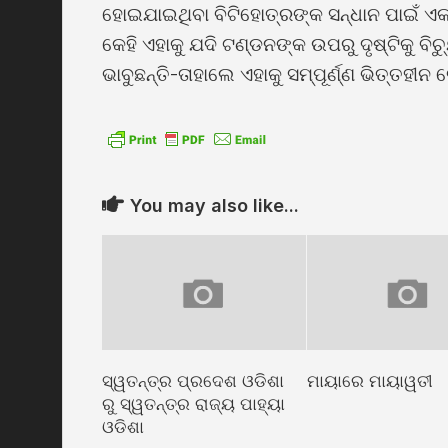
ହୋଇଯାଇଥିବା ବିଟିହୋତ୍ରଙ୍କ ସନ୍ଧାନ ପାଇଁ ଏ
କେହି ଏହାକୁ ଯଦି ଟଣ୍ଡନଙ୍କ ଉପରୁ ଦୃଷ୍ଟିକୁ ବି
ଭାବୁଛନ୍ତି-ତାହାଲେ ଏହାକୁ ସମ୍ପୂର୍ଣ୍ଣ ଭିତ୍ତହୀନ 
You may also like...
ସ୍ୱତନ୍ତ୍ର ପ୍ରଦେଶ ଓଡିଶା
ମାୟାରେ ମାୟାୱତୀ
ରୁ ସ୍ୱତନ୍ତ୍ର ରାଜ୍ୟ ପାହ୍ୟା
ଓଡିଶା