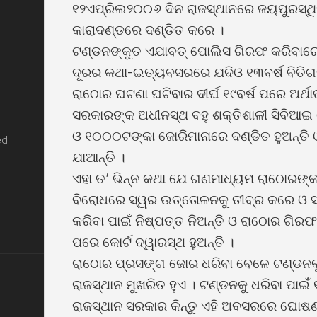
୧୨ଏପ୍ରିଲ୨୦୦୬ ଦିନ ରାଜସ୍ଥାନରେ ଜୟପୁରସ୍ଥିତ
କାରାଦଣ୍ଡରେ ଦଣ୍ଡିତ କରେ ।
ଟଣ୍ଡନଙ୍କୁତ ଏଯାବତ୍ ପୋଲିସ ଗିରଫ କରିବାରେ ସ
ଦୂରର କଥା-ଇତ୍ୟବସରରେ ଯଦିଓ ୧୩ବର୍ଷ ବିତିଗଲ
ରାଠୋର ଘଟଣା ଘଟିବାର ଦୀର୍ଘ ୧୯ବର୍ଷ ପରେ ଅର୍ଥା
ସରକାରଙ୍କ ଅଧୀନସ୍ଥ ବହୁ ଶକ୍ତିଶାଳୀ ସିବିଆଇ କ
ଓ ୧୦୦୦ଟଙ୍କା ଜୋରିମାନାରେ ଦଣ୍ଡିତ ହୁଅନ୍ତି ଓ
ed
ଯାଆନ୍ତି ।
ଏହା ତ’ ଭିନ୍ନ କଥା ଯେ ଗଣମାଧ୍ୟମ ରାଠୋରଙ୍କ
ବିରୋଧରେ ସ୍ୱର ଉତ୍ତୋଳନକୁ ତୀବ୍ର କରେ ଓ ସରକ
କରିବା ପାଇଁ ନିଷ୍ପତ୍ତ ନିଅନ୍ତି ଓ ରାଠୋର ଗି
ପରେ କୋର୍ଟ ଦ୍ୱାରସ୍ଥ ହୁଅନ୍ତି ।
ରାଠୋର ପ୍ରସଙ୍ଗ ଜୋର ଧରିବା ବେଳେ ଟଣ୍ଡନକୁ 
ରାଜସ୍ଥାନ ମୁଖରିତ ହୁଏ । ଟଣ୍ଡନକୁ ଧରିବା ପାଇଁ
ରାଜସ୍ଥାନ ସରକାର କିନ୍ତୁ ଏହି ଅବସରରେ ଘୋ