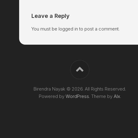
Leave a Reply
You must be
logged in
to post a comment.
Birendra Nayak © 2026. All Rights Reserved.
Powered by
WordPress
. Theme by
Alx
.