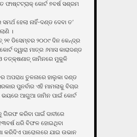
 ଫାଷ୍ଟଟ୍ରାକ୍ କୋର୍ଟ ୭ବର୍ଷ ସଶ୍ରମ
ମର୍ଥ ହେଲା ନାହିଁ-ଦଣ୍ଡ ଦେବା ତ’
ାଣି ।
ତ୍ ୨୧ ଡିସେମ୍ବର ୨୦୦୯ ଦିନ କେନ୍ଦ୍ର
ୋର୍ଟ ଦ୍ୱାରା ମାତ୍ର ୬ମାସ କାରାଦଣ୍ଡ
 ତତ୍କ୍ଷଣାତ୍ ଜାମିନରେ ମୁକୁଳି
ର ଅପରାଧ ତୁଳନାରେ ହାଲୁକା ଦଣ୍ଡ
ାର ପୁନର୍ବାର ଏହି ମାମଲାକୁ ବିଚାର
ରଫ ଭୟରେ ଆଗୁଆ ଜାମିନ ପାଇଁ କୋର୍ଟ
ଗିିରଫ କରିବା ପାଇଁ ଦାବୀରେ
 ୧୩ବର୍ଷ ଧରି ବିଫଳ ହୋଇଥିବା
ଷଣା କରିଦିଏ ପାରୋଲରେ ଯାଇ ଉଭାନ