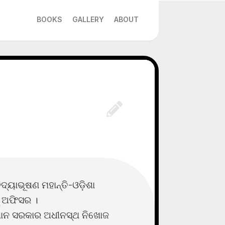
BOOKS
GALLERY
ABOUT
 ବିଦ୍ୟାଭୂଷଣ ମହାନ୍ତି-ଓଡ଼ିଶା
୍ ଅଫିସର ।
୍ଥାନ ସରକାର ଅଧୀନସ୍ଥ ନିଖୋଜ