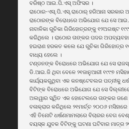
ବରିଷ୍ଠ ଆଇ.ପି.ଏସ୍ ଅଫିସର ।
ରାଠୋର-ଏସ୍.ପି.ଏସ୍.ରାଠୋର୍ ହରିଆନା ସରକାର ଅ
ରାଠୋରଙ୍କ ବିରୋଧରେ ଅଭିଯୋଗ ଯେ ସେ ଆଇ.ଜି 
ନାବାଳିକା ରୁଚିକା ଗିରିହୋତ୍ରଙ୍କୁ ୧୨ଅଗଷ୍ଟ 
କରିଥିଲେ । ରାଠୋର ତାଙ୍କର ପଦର ଅପବ୍ୟବହାର 
ହଇରାଣ ହରକତ କଲେ ଯେ ରୁଚିକା ଗିରିହୋତ୍ର ୧୯
ବାଧ୍ୟ ହେଲେ ।
ଟଣ୍ଡନଙ୍କ ବିରୋଧରେ ଅଭିଯୋଗ ଯେ ସେ ରାଜସ
ଡି.ଆଇ.ଜି ଥିବା ବେଳେ ୨୧ଜାନୁଆରୀ ୧୯୯୭ ମସି
କାର୍ଯ୍ୟକରୁଥିବା ଏକ କନଷ୍ଟେବଲର ପତ୍ନୀକୁ ଧର୍
ବିଟିଙ୍କ ବିରୋଧରେ ଅଭିଯୋଗ ଯେ ସେ ଦିଲ୍ଲୀରେ
ଅଲୱାର ସ୍ଥିିତ ଏକ ହୋଟେଲରେ ତାଙ୍କର ଜଣେ ସମ
ବଳାକ୍ରାର କରିଥିଲେ ୨୧ମାର୍ଚ୍ଚ ୨୦୦୬ ମସିହାରେ 
ଏହି ତିନୋଟି ଧର୍ଷଣମାମଲାରେ ବିଚାରର ବେଗ ବେଶ୍
ବୟସ୍କ ଯୁବକ ବିଟିଙ୍କୁ ଘଟଣା ଘଟିବାର ମାତ୍ର ୨