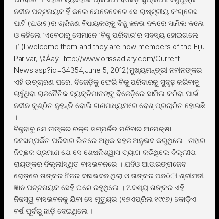
ନବୀନ ପଟ୍ଟନାୟକ ହିଁ କଲେ ଯେତେବେଳେ ସେ ରାଷ୍ଟ୍ରୀୟ କଂଗ୍ରେସ
ପାର୍ଟି (ଘଉଚ)ର ଚାରିଜଣ ବିଧାୟକଙ୍କୁ ବିଜୁ ଜନତା ଦଳରେ ସାମିଲ କଲେ
ଓ କହିଲେ ‘ଏବେଠାରୁ ସେମାନେ ‘ବିଜୁ ପରିବାର’ର ସଦସ୍ୟ ହୋଇଗଲେ
।’ (I welcome them and they are now members of the Biju
Parivar, \âÁaý- http://www.orissadiary.com/Current
News.asp?id=34354,June 5, 2012)ମୁଖ୍ୟମନ୍ତ୍ରୀ ନବୀନଙ୍କର
ଏହି ଉଚ୍ଚାରଣ ପରେ, ବିଜେଡ଼ିକୁ ଫେରି ବିଜୁ ପରିବାରକୁ ସୁଦୃଢ଼ କରିବାକୁ
ଚାହୁଁଥିବା ରାଜନୈତିକ ବ୍ୟକ୍ତିମାନଙ୍କୁ ବିଜେଡ଼ିରେ ସାମିଲ କରିବା ପାଇଁ
ନବୀନ କୁଣ୍ଠିତ ନୁହନ୍ତି ବୋଲି ଗଣମାଧ୍ୟମରେ ବେଶ୍ ପ୍ରଚାରିତ ହୋଇଛି
।
ବିଜୁବାବୁ ଯେ ତାଙ୍କର ରକ୍ତ ସମ୍ପର୍କିତ ପରିବାର ଅପେକ୍ଷା
ଜନସମ୍ପର୍କିତ ପରିବାର ଭିତରେ ଅଧିକ ସହଜ ଅନୁଭବ କରୁଥିଲେ- ତାହାର
ନିଚ୍ଛକ ପ୍ରମାଣ ଯେ ସେ ଶେଷନିଶ୍ୱାସ ତ୍ୟାଗ କରିଥିଲେ ଦିଲ୍ଲୀପ
ରାୟଙ୍କର ଦିଲ୍ଲୀସ୍ଥିତ ବାସଭବନରେ । ଯଦିଓ ଆଉରଙ୍ଗଜେବ
ରୋଡ଼ରେ ତାଙ୍କର ନିଜର ବାସଭବନ ଥିଲା ଓ ତାଙ୍କର ପନôୀ ଶ୍ରୀମତୀ
ଜ୍ଞାନ ପଟ୍ଟନାୟକ ସେହି ଘରେ ରହୁଥିଲେ । ଅବଶ୍ୟ ତାଙ୍କର ଏହି
ନିଜସ୍ୱ ବାସଭବନକୁ ଯିବା ସେ ମୃତୁ୍ୟର (୧୭ଏପ୍ରିଲ ୧୯୯୭) କୋଡ଼ିଏ
ବର୍ଷ ପୂର୍ବରୁ ଛାଡ଼ି ଦେଇଥିଲେ ।