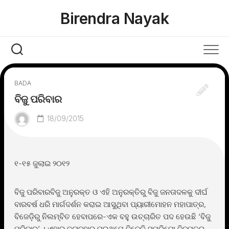
Skip
Birendra Nayak
to
content
BADA
ବିଜୁ ପରିବାର
18/09/2015
୧-୧୫ ଜୁଲାଇ ୨୦୧୨
ବିଜୁ ପରିବାରବିଜୁ ଅନୁରକ୍ତ ଓ ଏହି ଅନୁରକ୍ତିରୁ ବିଜୁ ଜନତାଦଳକୁ ଦୀର୍ଘ
ବାରବର୍ଷ ଧରି ମାର୍ଗଦର୍ଶନ କରାଇ ଆସୁଥିବା ପ୍ୟାରୀମୋହନ ମହାପାତ୍ର,
ବିଜେଡ଼ିରୁ ନିଲମ୍ବିତ ହେବାପରେ-ଏକ ବହୁ ଉଚ୍ଚାରିତ ପଦ ହେଉଛି ‘ବିଜୁ
ପରିବାର’ । ଏହାର ବ୍ୟବହାର ପ୍ରଥମେ ବିଜେଡ଼ି ସୁପ୍ରିମୋ ବିଜୁପୁତ୍ର