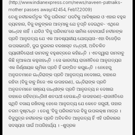
(http://www.indianexpress.com/news/naveen-patnaiks-
mother passes away/42454, Feb17,2009)
ତେଣୁ ନବୀନକର୍ତ୍ତୃକ ‘ବିଜୁ ପରିବାର’ ପଦଟିକୁ ଆବିଷ୍କାର ଓ ଏହାର ବହୁଳ
ବ୍ୟବହାର, ବିଜୁ ବାବୁଙ୍କର ଆତ୍ମାକୁ ଯେ ତୃପ୍ତି ଦେଇଥିବ- ଏଥିରେ
ସନେ୍ଦହ ନାହିଁ । ଯଦିଓ ‘ବିଜୁ ପରିବାର’ରେ ସାମିଲ ହେବାପାଇଁ ନବୀନଙ୍କ
ପ୍ରତି ଆନୁଗତ୍ୟ ଯେ ଏକ ଆବଶ୍ୟକୀୟ ଯୋଗ୍ୟତା-ଏହା ବିଜେଡ଼ିର
ଉପସଭାପତି, ଦୁଇ ଦୁଇବାର ବରଖାସ୍ତ ମନ୍ତ୍ରୀ, ଅବିଚଳିତ
ପ୍ୟାରୀବିରୋଧୀ ଦାମବାବୁ ବହୁଶବ୍ଦରେ କହିଛନ୍ତି । ଏତଦ୍ୱାରା ଦାମବାବୁ
କିଛି ନୂଆକଥା କହୁନାହାନ୍ତି । ସେ ଭାରତୀୟ ରାଜନୀତିରେ ଆନୁଗତ୍ୟର
ଏକ ନିର୍ଣ୍ଣାୟକ ଭୂମିକା ପ୍ରତି ହିଁ ଇଙ୍ଗିତ କରୁଛନ୍ତି । ନେହେରୁ
ଅନୁଗତମାନେ ଇନ୍ଦିରାଙ୍କ ପ୍ରତି ଆନୁଗତ୍ୟ ନଦେଖାଇ, ବାହାରେ
ରହିବା (ବିଜୁ ବାବୁ ନିଜେ ଏକ ଉଦାହରଣ), ଇନ୍ଦିରାଙ୍କ ପ୍ରତି
ଅନୁଗତମାନେ ସଞ୍ଜୟ ଗାନ୍ଧୀଙ୍କ ପ୍ରତି ଆନୁଗତ୍ୟ ନ ଦେଖାଇ
ବାହାରେ ରହିବା(ନନ୍ଦିନୀ ଶତପଥୀ ହେଉଛନ୍ତି ଉଦାହରଣ)-ରାଜନୀତିରେ
ସ୍ଥିତି ବଜାୟ ରଖିବାକୁ ହେଲେ ଆନୁଗତ୍ୟ ଯେ କେତେ ଜରୁରୀ, ତାହାର
ଚରମ ଦୃଷ୍ଟାନ୍ତ । ତେଣୁ ‘ବିଜୁ ପରିବାର’ରେ ବିଜୁ ଉପଲକ୍ଷ ମାତ୍ର ।
ବିଜୁପୁତ୍ର ନବୀନଙ୍କ ପ୍ରତି ଅବିଚଳିତ ଆନୁଗତ୍ୟ ହିଁ ଏହି ପରିବାରର
ସଦସ୍ୟତା ପାଇଁ ଅପରିହାର୍ଯ୍ୟ । -ଶୁଦ୍ରକ