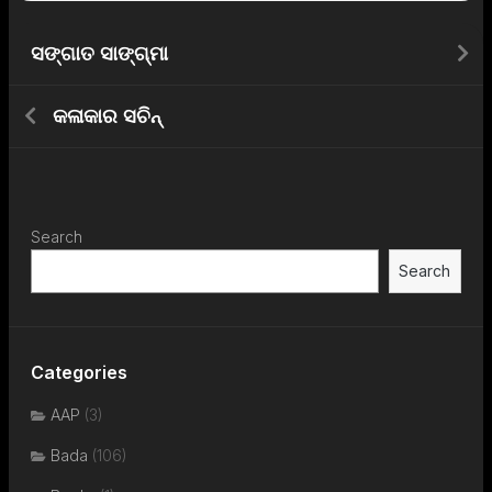
ସଙ୍ଗାତ ସାଙ୍ଗ୍ମା
କଳାକାର ସଚିନ୍
Search
Search
Categories
AAP
(3)
Bada
(106)