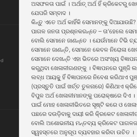
ଅସଫଳତା ପାଇଁ । ଅର୍ଥାତ୍ ଅର୍ଥ ହିଁ କ୍ରିକେଟରୁ ଖ
ଯେପରି ସମ୍ବାଦ ।
କିନ୍ତୁ ଏତେ ଅର୍ଥ କାହିଁକି ସେମାନଙ୍କୁ ଦିଆଯାଉଛି
ପାଗଳ ଜନତା ପ୍ରଶ୍ନକରନ୍ତେ – ତା’ହେଲେ ସେମାନ
ବୋଲି ସେମାନେ ଜାଣନ୍ତେ । ଯେଉଁମାନେ ଟିଭି ଚ
ସେମାନେ ଜାଣନ୍ତି, ସେମାନେ କେବଳ ନିରୋଳା ଖେଳ ମ
ସେମାନେ ଦେଖନ୍ତି ଏହା ଭିତରେ ଅସଂଖ୍ୟ ବିଜ୍ଞାପନ-
ed
କରୁଥିବା ଖେଳାଳୀଗଣଙ୍କୁ । ବିଜ୍ଞାପନରେ ପୁଞ୍ଜି ଲ
ଲବ୍ଧ ଆୟକୁୁ ହିଁ ବିଜ୍ଞାପନରେ ନିବେଶ କରିଥାଏ ପୁ
(ପ୍ରସ୍ତୁତି ପାଇଁ ଖର୍ଚ୍ଚ ତୁଳନାରେ) କିଣିଥାଏ କ୍ର
ବିପୁଳ ଅର୍ଥ ଖେଳାଳୀମାନଙ୍କୁ ପରୋକ୍ଷରେ ଦିଏ । ଏ
ପାଇଁ ମୋହ ଖେଳାଳୀଭିତରେ ସୃଷ୍ଟି କରେ ଓ ଖେଳାଳ
ପଛରେ ଦଉଡ଼ିବାକୁ ଦାୟୀ କରି କି୍ରକେଟ ଖେଳାଳୀ
ବୋଲି ଅଶୋଭନୀୟ ମନ୍ତବ୍ୟ କ୍ରିକେଟ ପାଗଳଜନତା 
ସ୍ୱହସ୍ତରେ ଅନୁରୂପ ବ୍ୟବହାର କରିବା ଉଚିତ ।