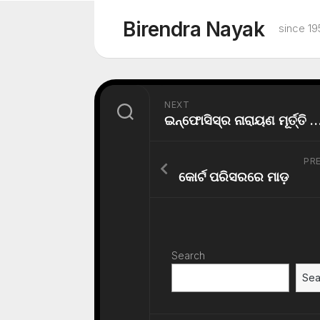
Skip
to
Birendra Nayak
since 19
content
NEXT
ଇନ୍ଫୋସିସ୍ର ନାରାୟଣ ମୂର୍ତ୍ତି ହେବେ ଭାରତର ରାଷ
PR
କୋର୍ଟ ପରିସରରେ ମାଡ଼
Search
Sea