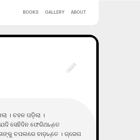
BOOKS
GALLERY
ABOUT
ଲା । ଚହଳ ପଡ଼ିଲା ।
ଯଦି ସେହିଦିନ ଫେରିଥାନ୍ତେ
ାଙ୍କୁ ଚପଲରେ ବାଡ଼ାନ୍ତେ । ଗ୍ରେଗ