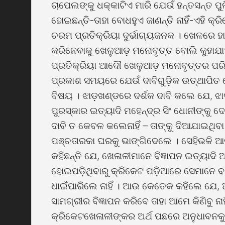
ଚାପେଲଙ୍କୁ ଧକ୍କାଟିଏ ମାରି ଯେଉଁ ହନ୍ତସନ୍ତ 
ହୋଇଛନ୍ତି-ତାହା ବୋଧହୁଏ ଜାଣନ୍ତି ନାହିଁ-ଏହି 
ଚରମ ପ୍ରତିକ୍ରିୟା ଦୁର୍ଭାଗ୍ୟଜନକ । ଖେଳରେ ହା
କରିନେବାକୁ ଖେଳୁଆଡ଼ ମନୋବୃତ୍ତ ବୋଲି କୁହାଯା
ପ୍ରତିକ୍ରିୟା ଆଦୌ ଖେଳୁଆଡ଼ ମନୋବୃତ୍ତର ପରିଚାୟକ
ପ୍ରକାଶ ସମୟରେ ଯେଉଁ ଦାବିଗୁଡ଼ିକ ଉତ୍ଥାପିତ ହ
ବିଷୟ । ଝାଡ଼ଖଣ୍ଡରେ ଦର୍ଶକ ଦାବି କଲେ ଯେ, ଝ
ପୁରସ୍କାର ଇତ୍ୟାଦି ମହେନ୍ଦ୍ର ସିଂ ଧୋନୀଙ୍କୁ ଦେ
ଦାବି ତ କେବଳ କଲେନାହିଁ – ତାଙ୍କୁ ଦିଆଯାଇଥି
ପଞ୍ଚତାରକା ଘରକୁ ଭାଙ୍ଗିଦେଲେ । ସେହିଭଳି 
କହିଛନ୍ତି ଯେ, ଖେଳାଳୀମାନେ ବିଜ୍ଞାପନ ଇତ୍ୟାଦି ଅ
ହୋଇପଡ଼ିଥିବାରୁ କ୍ରିକେଟ ପଡ଼ିଆରେ ସେମାନେ 
ଧାଇଁପାରିଲେ ନାହିଁ । ଆଉ କେତେକ କହିଲେ ଯେ,
ସାମଗ୍ରୀର ବିଜ୍ଞାପନ କରିବେ ତାହା ଆମେ କିଣିବୁ ନାହ
କ୍ରିକେଟଖେଳାଳୀଙ୍କର ଅର୍ଥ ପଛରେ ଅନୁଧାବନକୁ 