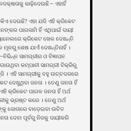
େଳଦକ୍ଷତାକୁ କାଢ଼ିଦେଉଛି – ଏହାହିଁ
? କିଏ ଦେଉଛି? ଏହା ଯଦି ଏହି କ୍ରିକେଟ
ଙ୍କର ପାଗଳାମି ହିଁ ଏଥିପାଇଁ ଦାୟୀ
୍ୟାନେଲରେ କ୍ରିକେଟ ଖେଳ ଦେଖନ୍ତି
ୂଳରୁ ଶେଷ ଯାଏଁ ଦେଖନ୍ତିନାହିଁ ।
ବିଭିନ୍ନ ସାମଗ୍ରୀର ଓ ବିଜ୍ଞାପନ
ଗାଉଥିବା କମ୍ପାନୀ ସାମଗ୍ରୀ ବିକ୍ରିରୁ
ଞ୍ଜି । ଏହି ସାମଗ୍ରୀକୁ ବହୁ ଉଚ୍ଚଦରରେ
ିକେଟ ଦେଖୁଥିବା ଜନତା । ତେଣୁ ଜନତା ହିଁ
ହି କ୍ରିକେଟ ପାଗଳ ଜନତା ହିଁ ଅର୍ଥ
ୀକୁ ଭ୍ରଷ୍ଟ କରେ । ତେଣୁ ଅର୍ଥ
ଙ୍କୁ ଜୋତାରେ ବାଡ଼େଇବା ଉଚିତ
ଦେବା ପୂର୍ବରୁ ନିଜକୁ ଦାୟୀକରି