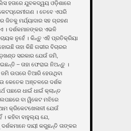
ପୁଲିସ ହତାରେ ଯୁବକଦ୍ୱୟ ଓଡ଼ିଶାରେ
କ୍ରିକେଟପ୍ରେମୀଗଣ । ତେବେ ଏପରି
ର ଜିତକୁ ମର୍ଯ୍ୟାଦାର ସହ ଗ୍ରହଣ
ଏ । ଦର୍ଶକମାନଙ୍କର ଏଭଳି
 ନୁହେଁ । କିନ୍ତୁ ଏହି ପ୍ରତିକ୍ରିୟା
ୋଇଛି ତାହା କିଛି ଗଭୀର ବିଚାରର
ାଡ଼ଖଣ୍ଡ ସରକାର ଯେଉଁ ଜମି,
ଇଛନ୍ତି – ତାହା ଫେରାଇ ନିଅନ୍ତୁ ।
ବା ଜମି ଉପରେ ତିଆରି ହେଉଥିବା
ଆଉ କେତେକ ଅଞ୍ଚଳରେ ଦର୍ଶକ
ର୍ଥ ପଛରେ ଧାଇଁ ଧାଇଁ କ୍ଲାନ୍ତ
ବଲପଛରେ ବା ୱିକେଟ ମଝିରେ
 ଆମ କ୍ରିକେଟଖେଳାଳୀ ଯେଉଁ
ିଁ । କହିବା ବାହୁଲ୍ୟ ଯେ,
ଦର୍ଶକମାନେ ଦାୟୀ କରୁଛନ୍ତି ତାଙ୍କର