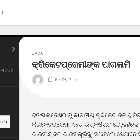
51
୍ଟ୍ରପତି !
BADA
କ୍ରିକେଟପ୍ରେମୀଙ୍କ ପାଗଳାମି
EVIOUS
16/09/2015
ବଙ୍ଗଳାଦେଶଠାରୁ ଭାରତୀୟ କ୍ରିକେଟ ଦଳ ହାରିଗ
rch
କି୍ରକେଟପ୍ରେମୀ ଏତେ ଉତ୍କ୍ଷିପ୍ତ ଯେ,କହିଲେ 
ଭାରତୀୟଦଳ ଭାରତଭୂଇଁକୁ-ତା’ହେଲେ ସେମାନେ ତ