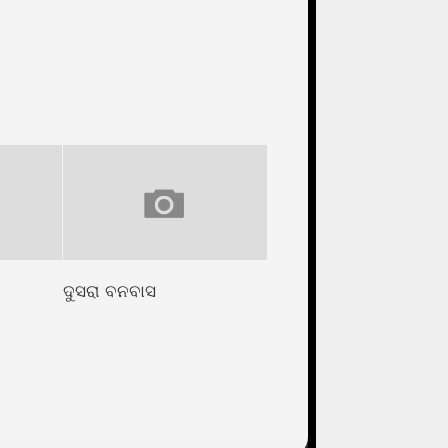
ଦୁସରା ବନବାସ