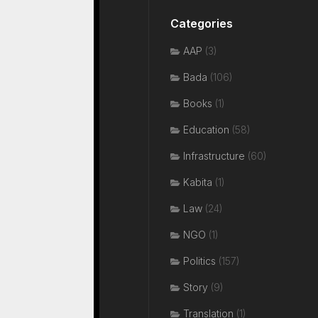
Categories
AAP
(3)
Bada
(106)
Books
(1)
Education
(58)
Infrastructure
(60)
Kabita
(1)
Law
(24)
NGO
(1)
Politics
(157)
Story
(9)
Translation
(1)