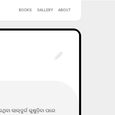
BOOKS
GALLERY
ABOUT
ିବା ଲାଲ୍ଦୁର୍ଗ ଭୁଷୁଡ଼ିବା ପରେ