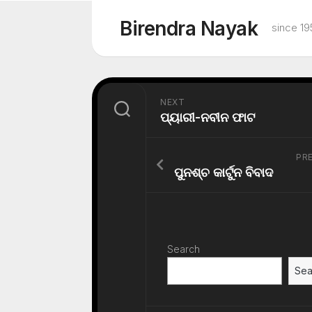
Skip
to
Birendra Nayak
since 19
content
NEXT
ପ୍ୟାରୀ-ନବୀନ ଫାଟ
PR
ପୁନଶ୍ଚ କାର୍ଟୁନ ବିବାଦ
Search
Sea