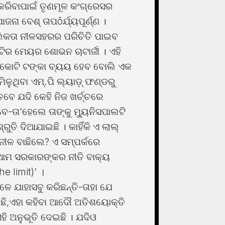
ରିବାପାଇଁ ତୃଣମୂଳ କଂଗ୍ରେସର
ନା ବେଶ୍ ତାପôର୍ଯ୍ୟପୂର୍ଣ୍ଣ ।
ଲିକତା ନୀଳସହରର ପରିଚିତି ପାଇବ
ଟିର ମେୟର ଶୋଭନ ଚାଟାର୍ଜୀ । ଏହି
୮୦କୋଟି ଟଙ୍କା ବ୍ୟୟ ହେବ ବୋଲି ଏକ
ିଳୁଥିବା ଏମ୍.ପି ଲ୍ୟାଡ଼୍ ଫଣ୍ଡରୁ
ବେ ଯଦି କେହି ନିଜ ଖର୍ଚ୍ଚରେ
-ତା’ହେଲେ ତାଙ୍କୁ ମ୍ୟୁନିସପାଲଟି
ୁତି ଦିଆଯାଇଛି । କାହିଁକି ଏ ଲାଲ୍
ୀଳ ବାଛିଲେ? ଏ ସମ୍ପର୍କରେ
 ‘ଆମ ସରକାରଙ୍କର ନୀତି ବାକ୍ୟ
he limit)’ ।
 ଯାହାସବୁ କରିଛନ୍ତି-ତାହା ଯେ
ଛି,ଏହା କହିବା ଆଦୌ ଅତିଶୟୋକ୍ତି
ହି ଅନୁଭୂତି ଦେଇଛି । ଯଦିଓ