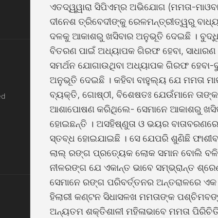
ଏତଦ୍ୱ୍ୱାରା ସିପିଏମ୍ର ଅଭିଯୋଗ (ମମତା-ମାଓବାଦ
ଦୀନେଶ ତ୍ରିବେଦୀଙ୍କୁ ରେଳମନ୍ତ୍ରୀତ୍ୱରୁ ବାଧ
ଦଳକୁ ଆକାଶରୁ ଖସିବାର ଅନୁଭୂତି ଦେଇଛି । ବୁଦ୍ଧ
ବିତରଣ ପାଇଁ ଅଧ୍ୟାପକ ଗିରଫ ହେବା, ସାଧାର
ସମର୍ଥନ ଯୋଗାଉଥିବା ଅଧ୍ୟାପକ ଗିରଫ ହେବା-ବୁଦ
ଅନୁଭୂତି ଦେଇଛି । କହିବା ବାହୁଲ୍ୟ ଯେ ମମତା ମା
ବ୍ୟକ୍ତି, ଗୋଷ୍ଠୀ, ବିଶେଷତଃ ଯେଉଁମାନେ ତାଙ୍କ
ed
ଆଶାପୋଷଣ କରିଥିଲେ- ସେମାନେ ଆକାଶରୁ ଖସିପଡ଼ି
ହୋଇଛନ୍ତି । ଅସହିଷ୍ଣୁତା ଓ ଭୟର ବାତାବରଣରେ 
ସ୍ତବ୍ଧ ହୋଇଯାଇଛି । ସେ ଯେପରି ଶୁଣିଛି ଫାଶୀ
ଲାଲ୍ ରଙ୍ଗ ପ୍ରତ୍ୟେକ ଲୋକ ସମାନ ବୋଲି ବଳି
ନୀଳରଙ୍ଗ ଯେ ଏକାନ୍ତ ଭାବେ ସମ୍ଭ୍ରାନ୍ତ ଶ୍ରେଣ
ସେମାନେ ରଙ୍ଗ ପରିବର୍ତ୍ତନର ଅନ୍ତରାଳରେ ଏକ ଭ
ହିଲାରୀ କଣ୍ଟନ ସିଧାସଳଖ ମମତାଙ୍କ ପଶ୍ଚିମବଙ୍
ଅନ୍ୟତମ ଶକ୍ତିଶାଳୀ ମହିଳାଭାବେ ମମତା ପିରିଚ