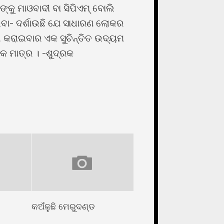
୍କୁ ମାଓବାଦୀ ବା ସିପିଏମ୍ ବୋଲି
ବା- ଦର୍ଶାଉଛି ଯେ ସାଧାରଣ ଲୋକର
ଗ କରାଇବାର ଏକ ସୁଚିନ୍ତିତ ଉଦ୍ୟମ
 ମାତ୍ର । -ଶୁଦ୍ରକ
କଅଁଳୁଛି ମେରୁଦଣ୍ଡ