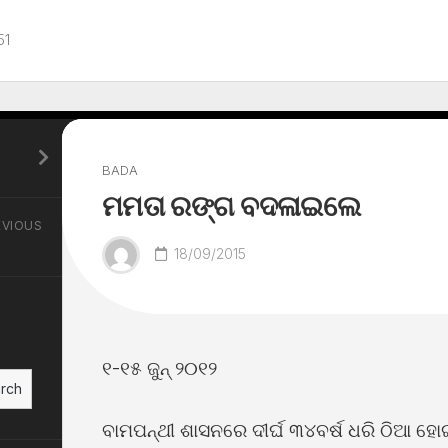
51
BADA
ମମତା ରଙ୍ଗ ବଦଳାଇଲେ
EVIOUS
18/09/2015
୧-୧୫ ଜୁନ୍ ୨୦୧୨
rch
ବାମପନ୍ଥୀ ଶାସନରେ ଦୀର୍ଘ ୩୪ବର୍ଷ ଧରି ଠିଆ ହୋଇଥ