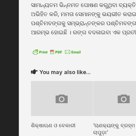
ସାମାନ୍ୟତମ ଭିନ୍ନମତ ପୋଷଣ କରୁଥିବା ବ୍ୟକ୍ତିଙ
ଅଭିହିତ କରି, ମମତା ସେମାନଙ୍କୁ ଭୟଭୀତ କରାଇ
ପଶ୍ଚିମବଙ୍ଗକୁ ସମ୍ଭ୍ରାନ୍ତଙ୍କର ପଶ୍ଚିମବଙ୍
ଆରମ୍ଭ ହୋଇଛି । ରଙ୍ଗ ବଦଳାଇବା ଏକ ପ୍ରତୀକ
You may also like...
ଶିକ୍ଷାଋଣ ଓ ବେକାରୀ
‘ଚାଣକ୍ୟଙ୍କୁ ବ୍ରହ୍ମ
ଚାପୁଡ଼ା’