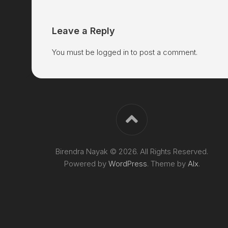
Leave a Reply
You must be
logged in
to post a comment.
Birendra Nayak © 2026. All Rights Reserved.
Powered by
WordPress
. Theme by
Alx
.