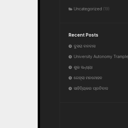
Uncategorized
(19)
Recent Posts
ଦୁସରା ବନବାସ
University Autonomy Trampl
ଶୁଭ ସନ୍ଧ୍ୟା
ଗେହ୍ଲା ମନମୋହନ
ସାହିତ୍ୟିକର ପ୍ରତିବାଦ