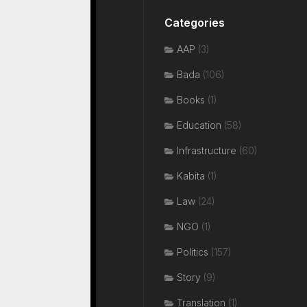
Categories
AAP
(3)
Bada
(106)
Books
(1)
Education
(58)
Infrastructure
(60)
Kabita
(1)
Law
(24)
NGO
(1)
Politics
(157)
Story
(9)
Translation
(1)