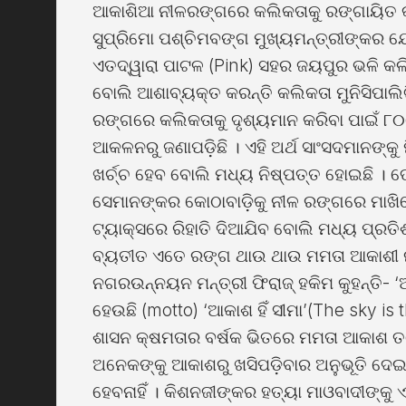
ଆକାଶିଆ ନୀଳରଙ୍ଗରେ କଲିକତାକୁ ରଙ୍ଗାୟିତ କ
ସୁପ୍ରିମୋ ପଶ୍ଚିମବଙ୍ଗ ମୁଖ୍ୟମନ୍ତ୍ରୀଙ୍କର ଯୋଜ
ଏତଦ୍ୱାରା ପାଟଳ (Pink) ସହର ଜୟପୁର ଭଳି କ
ବୋଲି ଆଶାବ୍ୟକ୍ତ କରନ୍ତି କଲିକତା ମୁନିସିପାଲି
ରଙ୍ଗରେ କଲିକତାକୁ ଦୃଶ୍ୟମାନ କରିବା ପାଇଁ 
ଆକଳନରୁ ଜଣାପଡ଼ିଛି । ଏହି ଅର୍ଥ ସାଂସଦମାନଙ୍କୁ ମ
ଖର୍ଚ୍ଚ ହେବ ବୋଲି ମଧ୍ୟ ନିଷ୍ପତ୍ତ ହୋଇଛି । ତେ
ସେମାନଙ୍କର କୋଠାବାଡ଼ିକୁ ନୀଳ ରଙ୍ଗରେ ମାଖିବେ
ଟ୍ୟାକ୍ସରେ ରିହାତି ଦିଆଯିବ ବୋଲି ମଧ୍ୟ ପ୍ରତିଶ୍ର
ବ୍ୟତୀତ ଏତେ ରଙ୍ଗ ଥାଉ ଥାଉ ମମତା ଆକାଶୀ ନ
ନଗରଉନ୍ନୟନ ମନ୍ତ୍ରୀ ଫିରାଜ୍ ହକିମ କୁହନ୍ତି-
ହେଉଛି (motto) ‘ଆକାଶ ହିଁ ସୀମା’(The sky is t
ଶାସନ କ୍ଷମତାର ବର୍ଷକ ଭିତରେ ମମତା ଆକାଶ ତଳେ
ଅନେକଙ୍କୁ ଆକାଶରୁ ଖସିପଡ଼ିବାର ଅନୁଭୂତି ଦେଇ
ହେବନାହିଁ । କିଶନଜୀଙ୍କର ହତ୍ୟା ମାଓବାଦୀଙ୍କୁ ଏ