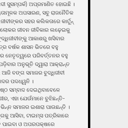
ୀ ସୁସମ୍ପର୍କ) ଅପ୍ରମାଣିତ ହୋଇଛି ।
୍ୟତାମୂଳକ ଅପସାରଣ, ସବୁ ରାଜନୈତିକ
ିଜୀବୀଙ୍କର ସହର କଲିକତାରେ କାର୍ଟୁନ୍
ଣ ଲୋକର ଜୀବନ ଜୀବିକାର ଲଢ଼େଇକୁ
୍ଧିଜୀବୀଙ୍କୁ ଆକାଶରୁ ଖସିବାର
ତ୍ର ବର୍ଷକ ଶାସନ ଭିତରେ ବହୁ
ର ନେତୃତ୍ୱରେ ପରିବର୍ତ୍ତନର ବହୁ
ବାର ଅନୁଭୂତି ଦ୍ୱାରା ଆକ୍ରାନ୍ତ
ଆଜି ବଙ୍ଗ ସମାଜର ବୁଦ୍ଧିଜୀବୀ
ବାଦର ପଦଧ୍ୱନି ।
ଷ୍ଠ ସମ୍ବାଦ ଦେଇଥିବାବେଳେ
ୀର, ଏହା ଯେଉଁମାନେ ବୁଝିଛନ୍ତି-
ିନ୍ନ ସମାଜର ଇଶାରା ପାଉଛନ୍ତି ।
ଗକୁ ଆସିବା, ଟାଇମ୍ସ ପତ୍ରିକାରେ
ିତି ପାଇବା ଓ ଅପରପକ୍ଷରେ